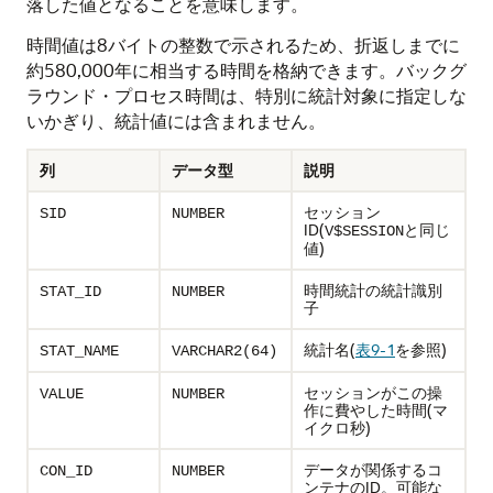
落した値となることを意味します。
時間値は8バイトの整数で示されるため、折返しまでに
約580,000年に相当する時間を格納できます。バックグ
ラウンド・プロセス時間は、特別に統計対象に指定しな
いかぎり、統計値には含まれません。
列
データ型
説明
セッション
SID
NUMBER
ID(
と同じ
V$SESSION
値)
時間統計の統計識別
STAT_ID
NUMBER
子
統計名(
表9-1
を参照)
STAT_NAME
VARCHAR2(64)
セッションがこの操
VALUE
NUMBER
作に費やした時間(マ
イクロ秒)
データが関係するコ
CON_ID
NUMBER
ンテナのID。可能な