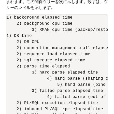
まれます。この関係ツリーを次に示します。数字は、ツ
リーのレベルを示します。
1) background elapsed time

    2) background cpu time

          3) RMAN cpu time (backup/restore)
1) DB time

    2) DB CPU

    2) connection management call elapsed t
    2) sequence load elapsed time

    2) sql execute elapsed time

    2) parse time elapsed

          3) hard parse elapsed time

                4) hard parse (sharing cri
                    5) hard parse (bind mi
          3) failed parse elapsed time

                4) failed parse (out of sh
    2) PL/SQL execution elapsed time

    2) inbound PL/SQL rpc elapsed time
