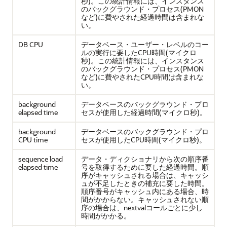
秒)。この統計情報には、インスタンス
のバックグラウンド・プロセス(PMON
など)に費やされた経過時間は含まれな
い。
DB CPU
データベース・ユーザー・レベルのコー
ルの実行に要したCPU時間(マイクロ
秒)。この統計情報には、インスタンス
のバックグラウンド・プロセス(PMON
など)に費やされたCPU時間は含まれな
い。
background
データベースのバックグラウンド・プロ
elapsed time
セスが使用した経過時間(マイクロ秒)。
background
データベースのバックグラウンド・プロ
CPU time
セスが使用したCPU時間(マイクロ秒)。
sequence load
データ・ディクショナリから次の順序番
elapsed time
号を取得するために要した経過時間。順
序がキャッシュされる場合は、キャッシ
ュが不足したときの補充に要した時間。
順序番号がキャッシュ内にある場合、時
間がかからない。キャッシュされない順
序の場合は、nextvalコールごとに少し
時間がかかる。