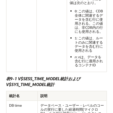
値は次のとおり。
: この値は、CDB
0
全体に関連するデ
ータを含む行に使
用される。この値
は、非CDB内の行
にも使用される。
: この値は、ルー
1
トのみに関連する
データを含む行に
使用される
n
:
n
は、データを
含む行に適用され
るコンテナID
表9-1 V$SESS_TIME_MODEL統計および
V$SYS_TIME_MODEL統計
統計名
説明
DB time
データベース・ユーザー・レベルのコー
ルの実行に要した経過時間(マイクロ