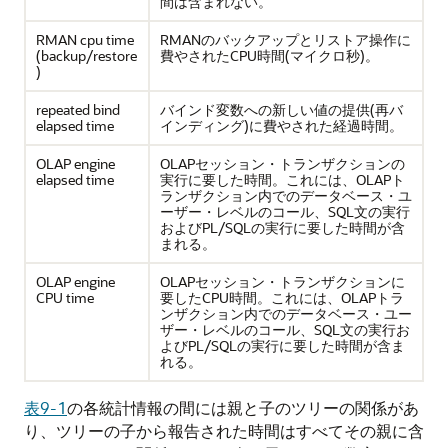
間は含まれない。
RMAN cpu time
RMANのバックアップとリストア操作に
(backup/restore
費やされたCPU時間(マイクロ秒)。
)
repeated bind
バインド変数への新しい値の提供(再バ
elapsed time
インディング)に費やされた経過時間。
OLAP engine
OLAPセッション・トランザクションの
elapsed time
実行に要した時間。これには、OLAPト
ランザクション内でのデータベース・ユ
ーザー・レベルのコール、SQL文の実行
およびPL/SQLの実行に要した時間が含
まれる。
OLAP engine
OLAPセッション・トランザクションに
CPU time
要したCPU時間。これには、OLAPトラ
ンザクション内でのデータベース・ユー
ザー・レベルのコール、SQL文の実行お
よびPL/SQLの実行に要した時間が含ま
れる。
表9-1
の各統計情報の間には親と子のツリーの関係があ
り、ツリーの子から報告された時間はすべてその親に含