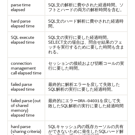
parse time
SQL文の解析に費やされた経過時間。ソ
elapsed
フトとハードの両方の解析時間を含む。
hard parse
SQL文のハード解析に費やされた経過時
elapsed time
間。
SQL execute
SQL文の実行に要した経過時間。
elapsed time
SELECT文の場合は、問合せ結果のフェ
ッチを実行するために要した時間も含ま
れる。
connection
セッションの接続および切断コールの実
management
行に要した時間。
call elapsed time
failed parse
最終的に解析エラーを戻して失敗した
elapsed time
SQL解析の実行に要した経過時間。
failed parse (out
最終的にエラー
を戻して失
ORA-04031
of shared
敗したSQL解析の実行に要した経過時間
memory)
elapsed time
hard parse
SQLキャッシュ内の既存カーソルの共有
(sharing criteria)
ができないために発生したSQLハード解