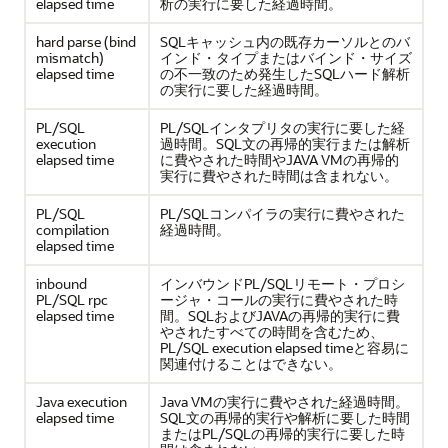
elapsed time
析の実行に要した経過時間。
hard parse (bind
SQLキャッシュ内の既存カーソルとのバ
mismatch)
インド・タイプまたはバインド・サイズ
elapsed time
の不一致のため発生したSQLハード解析
の実行に要した経過時間。
PL/SQL
PL/SQLインタプリタの実行に要した経
execution
過時間。SQL文の再帰的実行または解析
elapsed time
に費やされた時間やJAVA VMの再帰的
実行に費やされた時間は含まれない。
PL/SQL
PL/SQLコンパイラの実行に費やされた
compilation
経過時間。
elapsed time
inbound
インバウンドPL/SQLリモート・プロシ
PL/SQL rpc
ージャ・コールの実行に費やされた時
elapsed time
間。SQLおよびJAVAの再帰的実行に費
やされたすべての時間を含むため、
PL/SQL execution elapsed timeと容易に
関連付けることはできない。
Java execution
Java VMの実行に費やされた経過時間。
elapsed time
SQL文の再帰的実行や解析に要した時間
またはPL/SQLの再帰的実行に要した時