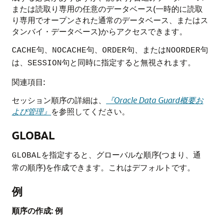
または読取り専用の任意のデータベース(一時的に読取
り専用でオープンされた通常のデータベース、またはス
タンバイ・データベース)からアクセスできます。
句、
句、
句、または
句
CACHE
NOCACHE
ORDER
NOORDER
は、
句と同時に指定すると無視されます。
SESSION
関連項目:
セッション順序の詳細は、
『Oracle Data Guard概要お
よび管理』
を参照してください。
GLOBAL
を指定すると、グローバルな順序(つまり、通
GLOBAL
常の順序)を作成できます。これはデフォルトです。
例
順序の作成: 例