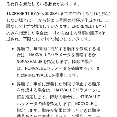
る要件を満たしている必要があります。
から
までの句のうちどれも指定
INCREMENT
BY
GLOBAL
しない場合は、1から始まる昇順の順序が作成され、上
限なしで1ずつ増加していきます。
-1
INCREMENT
BY
のみを指定した場合は、-1から始まる降順の順序が作
成され、下限なしで1ずつ減少していきます。
昇順で、無制限に増加する順序を作成する場
合は、
パラメータを省略するか、
MAXVALUE
を指定します。
降順の場合
NOMAXVALUE
は、
パラメータを省略するか、ま
MINVALUE
たは
を指定します。
NOMINVALUE
昇順で、事前に定義した制限で停止する順序
を作成する場合は、
パラメータに
MAXVALUE
値を指定します。
降順の場合は、
MINVALUE
パラメータの値を指定します。
も
NOCYCLE
指定します。順序が制限に達したときに順序
番号をさらに生成しようとした場合、エラー