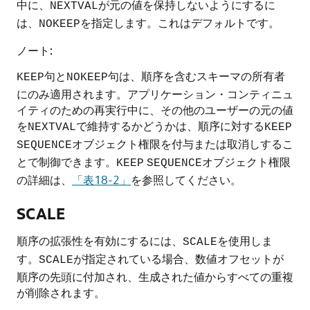
中に、
が元の値を保持しないようにするに
NEXTVAL
は、
を指定します。これはデフォルトです。
NOKEEP
ノート:
句と
句は、順序を含むスキーマの所有者
KEEP
NOKEEP
にのみ適用されます。アプリケーション・コンティニュ
イティのための再実行中に、その他のユーザーの元の値
を
で維持するかどうかは、順序に対する
NEXTVAL
KEEP
オブジェクト権限を付与または取消しするこ
SEQUENCE
とで制御できます。
オブジェクト権限
KEEP
SEQUENCE
の詳細は、
「表18-2」
を参照してください。
SCALE
順序の拡張性を有効にするには、
を使用しま
SCALE
す。
が指定されている場合、数値オフセットが
SCALE
順序の先頭に付加され、生成された値からすべての重複
が削除されます。