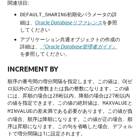
関連項目:
初期化パラメータの詳
DEFAULT_SHARING
細は、
Oracle Databaseリファレンス
を参照
してください
アプリケーション共通オブジェクトの作成の
詳細は、
『Oracle Database管理者ガイド』
を参照してください。
INCREMENT BY
順序の番号間の増分間隔を指定します。この値は、0(ゼ
ロ)以外の正の整数または負の整数になります。この値
には、昇順の場合は28桁以内、降順の場合は27桁以内
の値を指定できます。この値の絶対値は、
と
MAXVALUE
の差未満である必要があります。この値が負
MINVALUE
の場合、順序は降順になります。この値が正の場合、順
序は昇順になります。この句を省略した場合、デフォル
トで増分間隔は1に設定されます。