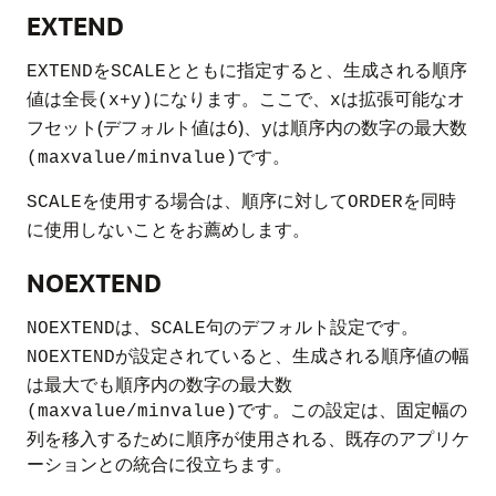
EXTEND
を
とともに指定すると、生成される順序
EXTEND
SCALE
値は全長
になります。ここで、
は拡張可能なオ
(x+y)
x
フセット(デフォルト値は6)、
は順序内の数字の最大数
y
です。
(maxvalue/minvalue)
を使用する場合は、順序に対して
を同時
SCALE
ORDER
に使用しないことをお薦めします。
NOEXTEND
は、
句のデフォルト設定です。
NOEXTEND
SCALE
が設定されていると、生成される順序値の幅
NOEXTEND
は最大でも順序内の数字の最大数
です。この設定は、固定幅の
(maxvalue/minvalue)
列を移入するために順序が使用される、既存のアプリケ
ーションとの統合に役立ちます。