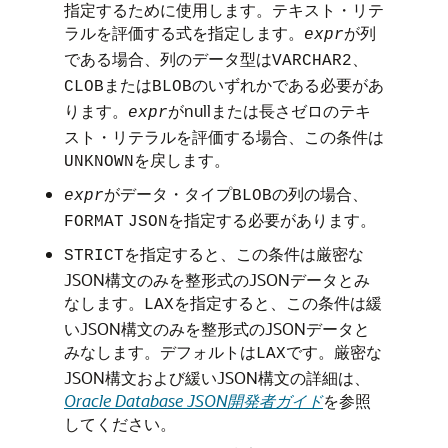
指定するために使用します。テキスト・リテ
ラルを評価する式を指定します。
が列
expr
である場合、列のデータ型は
、
VARCHAR2
または
のいずれかである必要があ
CLOB
BLOB
ります。
がnullまたは長さゼロのテキ
expr
スト・リテラルを評価する場合、この条件は
を戻します。
UNKNOWN
がデータ・タイプ
の列の場合、
expr
BLOB
を指定する必要があります。
FORMAT
JSON
を指定すると、この条件は厳密な
STRICT
JSON構文のみを整形式のJSONデータとみ
なします。
を指定すると、この条件は緩
LAX
いJSON構文のみを整形式のJSONデータと
みなします。デフォルトは
です。厳密な
LAX
JSON構文および緩いJSON構文の詳細は、
Oracle Database JSON開発者ガイド
を参照
してください。