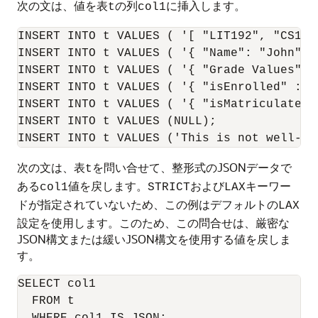
次の文は、値を表
の列
に挿入します。
t
col1
INSERT INTO t VALUES ( '[ "LIT192", "CS141"
INSERT INTO t VALUES ( '{ "Name": "John" }'
INSERT INTO t VALUES ( '{ "Grade Values" :
INSERT INTO t VALUES ( '{ "isEnrolled" : tr
INSERT INTO t VALUES ( '{ "isMatriculated" 
INSERT INTO t VALUES (NULL);

次の文は、表
を問い合せて、整形式のJSONデータで
t
ある
値を戻します。
および
キーワー
col1
STRICT
LAX
ドが指定されていないため、この例はデフォルトの
LAX
設定を使用します。このため、この問合せは、厳密な
JSON構文または緩いJSON構文を使用する値を戻しま
す。
SELECT col1

  FROM t

  WHERE col1 IS JSON;
