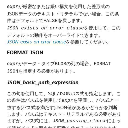
が厳密なまたは緩い構文を使用した整形式の
expr
JSONデータのテキスト・リテラルでない場合、この条
件はデフォルトで
を戻します。
FALSE
を使用して、この
JSON_exists_on_error_clause
デフォルトの動作をオーバーライドできます。
JSON_exists_on_error_clause
を参照してください。
FORMAT JSON
がデータ・タイプ
の列の場合、
expr
BLOB
FORMAT
を指定する必要があります。
JSON
JSON_basic_path_expression
この句を使用して、SQL/JSONパス式を指定します。こ
の条件はパス式を使用して
を評価し、パス式と一
expr
致する(パス式を満たす)JSON値があるかどうかを判断
します。パス式はテキスト・リテラルである必要があり
ますが、パス式には、
によっ
JSON_passing_clause
て値がパス式に渡される変数を含めることができます。