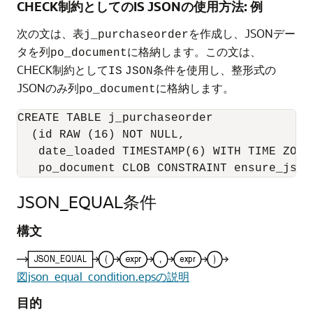
CHECK制約としてのIS JSONの使用方法: 例
次の文は、表
を作成し、JSONデー
j_purchaseorder
タを列
に格納します。この文は、
po_document
CHECK制約として
条件を使用し、整形式の
IS
JSON
JSONのみ列
に格納します。
po_document
CREATE TABLE j_purchaseorder

  (id RAW (16) NOT NULL,

   date_loaded TIMESTAMP(6) WITH TIME ZONE,
   po_document CLOB CONSTRAINT ensure_json
JSON_EQUAL条件
構文
図json_equal_condition.epsの説明
目的