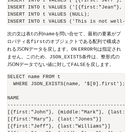
INSERT INTO t VALUES ('[{first:"Jeff"}, {l
INSERT INTO t VALUES ('[{first:"Jean"}, {m
INSERT INTO t VALUES (NULL);

次の文は表
の列
を問い合せて、最初の要素がプ
t
name
ロパティ名
のオブジェクトである配列で構成さ
first
れるJSONデータを戻します。
句は指定され
ON
ERROR
ません。このため、
条件は、整形式の
JSON_EXISTS
JSONデータでない値に対して
を戻します。
FALSE
SELECT name FROM t

  WHERE JSON_EXISTS(name, '$[0].first');

NAME

-------------------------------------------
[{first:"John"}, {middle:"Mark"}, {last:"Sm
[{first:"Mary"}, {last:"Jones"}]

[{first:"Jeff"}, {last:"Williams"}]
