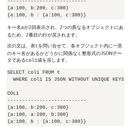
---------------------------

{a:100, b:200, c:300}

キー名
が2回表示され、2つの異なるオブジェクトにあ
a
るため、2番目の行が戻されます。
次の文は、表
を問い合せて、各オブジェクト内に一意
t
のキー名があるかどうかに関係なく整形式のJSONデー
タである
値を戻します。
col1
SELECT col1 FROM t

  WHERE col1 IS JSON WITHOUT UNIQUE KEYS;

COL1

---------------------------

{a:100, b:200, c:300}

{a:100, a:200, b:300}

{a:100, b : {a:100, c:300}}