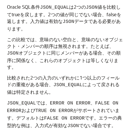
Oracle SQL条件
は2つの
値を比較し
JSON_EQUAL
JSON
てtrueを戻します。2つの値が同じでない場合、falseを
返します。入力値は有効な
データである必要があ
JSON
ります。
この比較では、意味のない空白と、意味のないオブジェ
クト・メンバーの順序は無視されます。たとえば、
オブジェクトに同じメンバーがある場合、その順
JSON
序に関係なく、これらのオブジェクトは等しくなりま
す。
比較された2つの入力のいずれかに1つ以上のフィール
ドの重複がある場合、
によって戻される
JSON_EQUAL
値は特定されません。
では、
、
JSON_EQUAL
ERROR ON ERROR
FALSE ON
および
がサポートされていま
ERROR
TRUE ON ERROR
す。デフォルトは
です。エラーの典
FALSE ON ERROR
型的な例は、入力式が有効な
でない場合です。
JSON