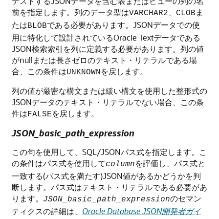
テストするJSONデータを含む表またはビューの列の名
前を指定します。列のデータ型は
、
ま
VARCHAR2
CLOB
たは
である必要があります。JSONデータでの使
BLOB
用に特化して設計されているOracle Textデータである
JSON検索索引を列に定義する必要があります。列の値
がnullまたは長さゼロのテキスト・リテラルである場
合、この条件は
を戻します。
UNKNOWN
列の値が厳密な構文または緩い構文を使用した整形式の
JSONデータのテキスト・リテラルでない場合、この条
件は
を戻します。
FALSE
JSON_basic_path_expression
この句を使用して、SQL/JSONパス式を指定します。こ
の条件はパス式を使用して
を評価し、パス式と
column
一致する(パス式を満たす)JSON値があるかどうかを判
断します。パス式はテキスト・リテラルである必要があ
ります。
のセマン
JSON_basic_path_expression
ティクスの詳細は、
Oracle Database JSON開発者ガイ