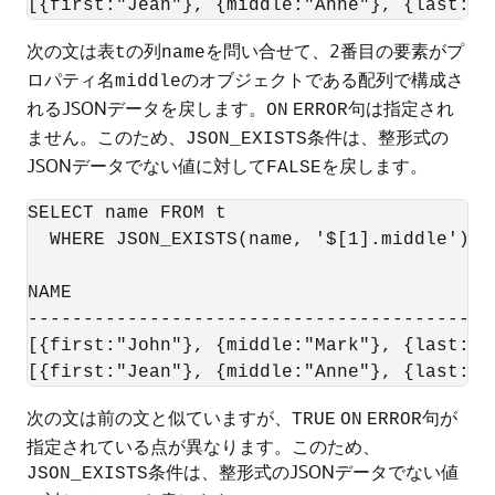
次の文は表
の列
を問い合せて、2番目の要素がプ
t
name
ロパティ名
のオブジェクトである配列で構成さ
middle
れるJSONデータを戻します。
句は指定され
ON
ERROR
ません。このため、
条件は、整形式の
JSON_EXISTS
JSONデータでない値に対して
を戻します。
FALSE
SELECT name FROM t

  WHERE JSON_EXISTS(name, '$[1].middle');

NAME

------------------------------------------
[{first:"John"}, {middle:"Mark"}, {last:"Sm
次の文は前の文と似ていますが、
句が
TRUE
ON
ERROR
指定されている点が異なります。このため、
条件は、整形式のJSONデータでない値
JSON_EXISTS