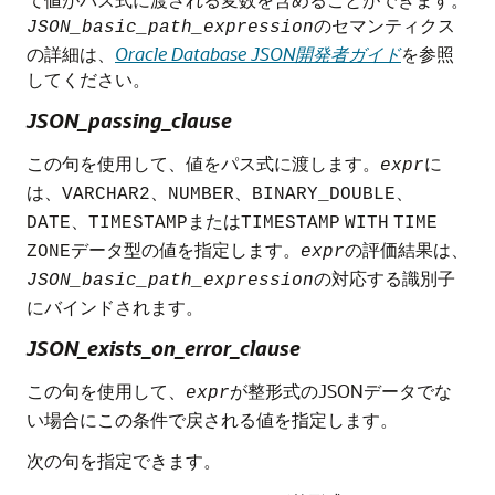
のセマンティクス
JSON_basic_path_expression
の詳細は、
Oracle Database JSON開発者ガイド
を参照
してください。
JSON_passing_clause
この句を使用して、値をパス式に渡します。
に
expr
は、
、
、
、
VARCHAR2
NUMBER
BINARY_DOUBLE
、
または
DATE
TIMESTAMP
TIMESTAMP
WITH
TIME
データ型の値を指定します。
の評価結果は、
ZONE
expr
の対応する識別子
JSON_basic_path_expression
にバインドされます。
JSON_exists_on_error_clause
この句を使用して、
が整形式のJSONデータでな
expr
い場合にこの条件で戻される値を指定します。
次の句を指定できます。