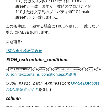
10または文字列のプロパティ値"10 main
street"と一致しますが、数値のプロパティ値
110または文字列のプロパティ値"102 main
street"とは一致しません。
この条件は、一致する場合に
を戻し、一致しない
TRUE
場合に
を戻します。
FALSE
関連項目:
JSON全文検索問合せ
JSON_textcontains_condition
::=
図json_textcontains_condition.epsの説明
(
:
Oracle Database
JSON_basic_path_expression
JSON開発者ガイド
を参照)
column