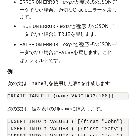
-
が整形式のJSONデ
ERROR
ON
ERROR
expr
ータでない場合、適切なOracleエラーを戻し
ます。
-
が整形式のJSONデ
TRUE
ON
ERROR
expr
ータでない場合に
を戻します。
TRUE
-
が整形式のJSONデ
FALSE
ON
ERROR
expr
ータでない場合に
を戻します。これ
FALSE
はデフォルトです。
例
次の文は、
列を使用した表
を作成します。
name
t
次の文は、値を表
の列
に挿入します。
t
name
INSERT INTO t VALUES ('[{first:"John"}, {m
INSERT INTO t VALUES ('[{first:"Mary"}, {la