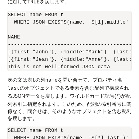
に対して
を戻します。
TRUE
SELECT name FROM t

  WHERE JSON_EXISTS(name, '$[1].middle' TRU
NAME

------------------------------------------
[{first:"John"}, {middle:"Mark"}, {last:"Sm
[{first:"Jean"}, {middle:"Anne"}, {last:"Br
次の文は表
の列
を問い合せて、プロパティ名
t
name
のオブジェクトである要素を含む配列で構成され
last
るJSONデータを戻します。ワイルドカード記号(
)が配
*
列索引に指定されます。このため、配列の索引番号に関
係なく、問合せは、そのようなオブジェクトを含む配列
を戻します。
SELECT name FROM t

  WHERE JSON_EXISTS(name, '$[*].last');
