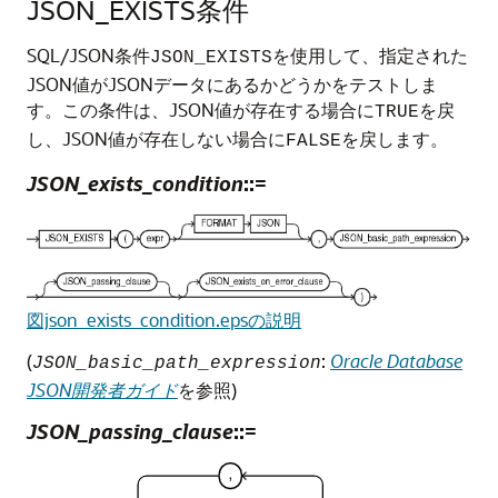
JSON_EXISTS条件
SQL/JSON条件
を使用して、指定された
JSON_EXISTS
JSON値がJSONデータにあるかどうかをテストしま
す。この条件は、JSON値が存在する場合に
を戻
TRUE
し、JSON値が存在しない場合に
を戻します。
FALSE
JSON_exists_condition
::=
図json_exists_condition.epsの説明
(
:
Oracle Database
JSON_basic_path_expression
JSON開発者ガイド
を参照)
JSON_passing_clause
::=