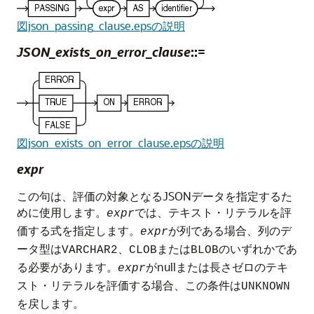
図json_passing_clause.epsの説明
JSON_exists_on_error_clause
::=
図json_exists_on_error_clause.epsの説明
expr
この句は、評価の対象となるJSONデータを指定するた
めに使用します。
では、テキスト・リテラルを評
expr
価する式を指定します。
が列である場合、列のデ
expr
ータ型は
、
または
のいずれかであ
VARCHAR2
CLOB
BLOB
る必要があります。
がnullまたは長さゼロのテキ
expr
スト・リテラルを評価する場合、この条件は
UNKNOWN
を戻します。