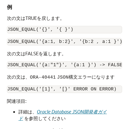
例
次の文はTRUEを戻します。
JSON_EQUAL('{}', '{ }')
JSON_EQUAL('{a:1, b:2}', '{b:2 , a:1 }')
次の文はFALSEを返します。
JSON_EQUAL('{a:"1"}', '{a:1 }') -> FALSE
次の文は、
構文エラーになります
ORA-40441
JSON
JSON_EQUAL('[1]', '[}' ERROR ON ERROR)
関連項目:
詳細は、
Oracle Database JSON開発者ガイ
ド
を参照してください