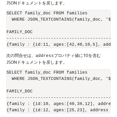
JSONドキュメントを戻します。
SELECT family_doc FROM families

  WHERE JSON_TEXTCONTAINS(family_doc, '$.f
FAMILY_DOC

------------------------------------------
次の問合せは、
プロパティ値に10を含む
address
JSONドキュメントを戻します。
SELECT family_doc FROM families

  WHERE JSON_TEXTCONTAINS(family_doc, '$.f
FAMILY_DOC

------------------------------------------
{family : {id:10, ages:[40,38,12], address