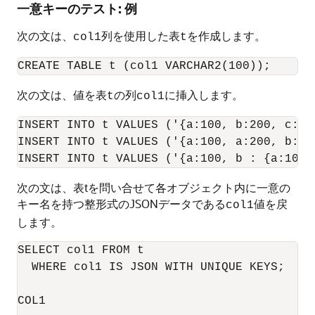
一意キーのテスト: 例
次の文は、
列を使用した表
を作成します。
col1
t
次の文は、値を表
の列
に挿入します。
t
col1
INSERT INTO t VALUES ('{a:100, b:200, c:300
INSERT INTO t VALUES ('{a:100, a:200, b:300
次の文は、表tを問い合せて各オブジェクト内に一意の
キー名を持つ整形式のJSONデータである
値を戻
col1
します。
SELECT col1 FROM t

  WHERE col1 IS JSON WITH UNIQUE KEYS;

COL1
