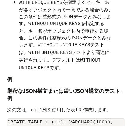
を指定すると、キー名
WITH
UNIQUE
KEYS
が各オブジェクト内で一意である場合のみ、
この条件は整形式のJSONデータとみなしま
す。
を指定する
WITHOUT
UNIQUE
KEYS
と、キー名がオブジェクト内で重複する場
合、この条件は整形式のJSONデータとみな
します。
テスト
WITHOUT
UNIQUE
KEYS
は、
テストより高速に
WITH
UNIQUE
KEYS
実行されます。デフォルトは
WITHOUT
です。
UNIQUE
KEYS
例
厳密なJSON構文または緩いJSON構文のテスト:
例
次の文は、
列を使用した表
を作成します。
col1
t