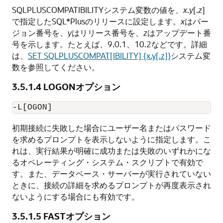
SQLPLUSCOMPATIBILITYシステム変数の値を、
x
.
y
[.
z
]
で指定したSQL*Plusのリリースに設定します。
x
はバー
ジョン番号を、
y
はリリース番号を、
z
はアップデート番
号を示します。たとえば、9.0.1、10.2などです。詳細
は、
SET SQLPLUSCOMPAT[IBILITY] {x.y[.z]}
システム変
数を参照してください。
3.5.1.4
LOGONオプション
-L[OGON]
初期接続に失敗した場合にユーザー名またはパスワード
を求めるプロンプトを表示しないように指定します。こ
れは、実行結果が明確に成功または失敗のいずれかにな
るオペレーティング・システム・スクリプトで有効で
す。また、データベース・サーバーが実行されていない
ときに、接続の詳細を求めるプロンプトが再度表示され
ないようにする場合にも有効です。
3.5.1.5
FASTオプション