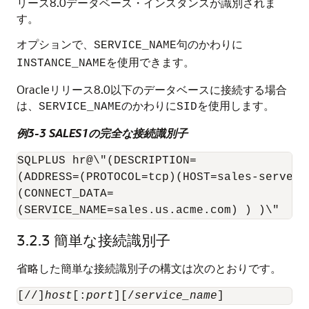
リース8.0データベース・インスタンスが識別されま
す。
オプションで、
句のかわりに
SERVICE_NAME
を使用できます。
INSTANCE_NAME
Oracleリリース8.0以下のデータベースに接続する場合
は、
のかわりに
を使用します。
SERVICE_NAME
SID
例3-3 SALES1の完全な接続識別子
SQLPLUS hr@\"(DESCRIPTION=

(ADDRESS=(PROTOCOL=tcp)(HOST=sales-server)(
(CONNECT_DATA=

(SERVICE_NAME=sales.us.acme.com) ) )\"
3.2.3
簡単な接続識別子
省略した簡単な接続識別子の構文は次のとおりです。
[//]
host
[:
port
][/
service_name
]