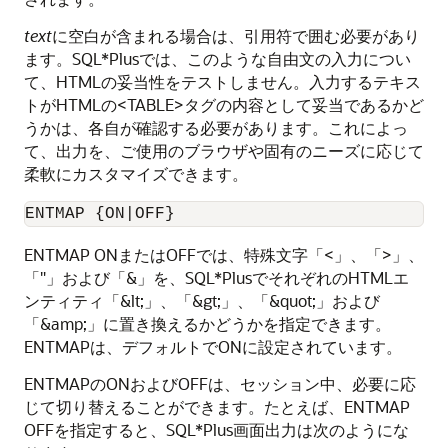
text
に空白が含まれる場合は、引用符で囲む必要があり
ます。SQL*Plusでは、このような自由文の入力につい
て、HTMLの妥当性をテストしません。入力するテキス
トがHTMLの<TABLE>タグの内容として妥当であるかど
うかは、各自が確認する必要があります。これによっ
て、出力を、ご使用のブラウザや固有のニーズに応じて
柔軟にカスタマイズできます。
ENTMAP {ON|OFF}
ENTMAP ONまたはOFFでは、特殊文字「<」、「>」、
「"」および「&」を、SQL*PlusでそれぞれのHTMLエ
ンティティ「&lt;」、「&gt;」、「&quot;」および
「&amp;」に置き換えるかどうかを指定できます。
ENTMAPは、デフォルトでONに設定されています。
ENTMAPのONおよびOFFは、セッション中、必要に応
じて切り替えることができます。たとえば、ENTMAP
OFFを指定すると、SQL*Plus画面出力は次のようにな