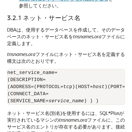
参照してください。
3.2.1
ネット・サービス名
DBAは、使用するデータベースを作成して、そのデータ
ベースのネット・サービス名を
tnsnames.ora
ファイルに
定義します。
tnsnames.ora
ファイルにネット・サービス名を定義する
構文は次のとおりです。
net_service_name= 

(DESCRIPTION= 

(ADDRESS=(PROTOCOL=tcp)(HOST=
host
)(PORT=
po
(CONNECT_DATA= 

(SERVICE_NAME=
service_name
) ) ) 
ネット・サービス名(別名)を使用するには、SQL*Plusが
実行されているマシンの
tnsnames.ora
ファイルに、この
サービス名のエントリが存在する必要があります。接続