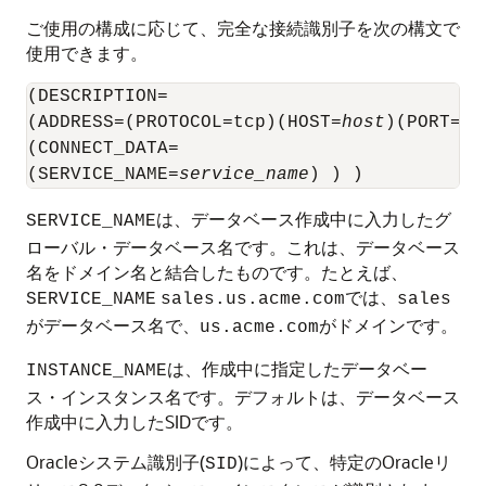
ご使用の構成に応じて、完全な接続識別子を次の構文で
使用できます。
(DESCRIPTION=

(ADDRESS=(PROTOCOL=tcp)(HOST=
host
)(PORT=
po
(CONNECT_DATA=

(SERVICE_NAME=
service_name
) ) )
は、データベース作成中に入力したグ
SERVICE_NAME
ローバル・データベース名です。これは、データベース
名をドメイン名と結合したものです。たとえば、
では、
SERVICE_NAME
sales.us.acme.com
sales
がデータベース名で、
がドメインです。
us.acme.com
は、作成中に指定したデータベー
INSTANCE_NAME
ス・インスタンス名です。デフォルトは、データベース
作成中に入力したSIDです。
Oracleシステム識別子(
)によって、特定のOracleリ
SID