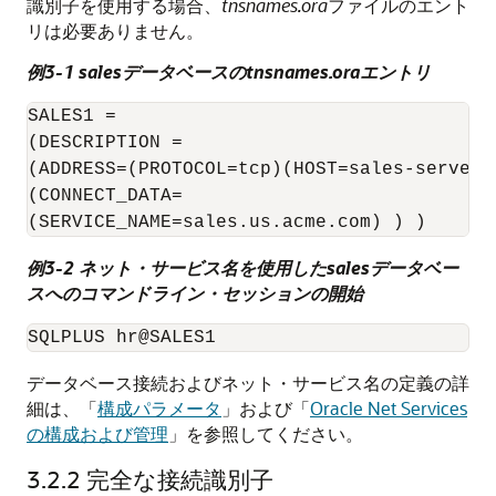
識別子を使用する場合、
tnsnames.ora
ファイルのエント
リは必要ありません。
例3-1 salesデータベースのtnsnames.oraエントリ
SALES1 =

(DESCRIPTION =

(ADDRESS=(PROTOCOL=tcp)(HOST=sales-server)(
(CONNECT_DATA=

(SERVICE_NAME=sales.us.acme.com) ) )
例3-2 ネット・サービス名を使用したsalesデータベー
スへのコマンドライン・セッションの開始
SQLPLUS hr@SALES1
データベース接続およびネット・サービス名の定義の詳
細は、「
構成パラメータ
」および「
Oracle Net Services
の構成および管理
」を参照してください。
3.2.2
完全な接続識別子