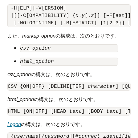
 -H[ELP]|-V[ERSION]

 |[[-C[OMPATIBILITY] {
x
.
y
[.
z
]] [–F[ast]] [
  [-NOLOGINTIME] [-R[ESTRICT] {1|2|3}] [-S
また、
markup_option
の構成は、次のとおりです。
csv_option
html_option
csv_option
の構文は、次のとおりです。
CSV {ON|OFF} [DELIMI[TER] 
character
] [QUOT
html_option
の構文は、次のとおりです。
HTML [ON|OFF] [HEAD 
text
] [BODY 
text
] [TAB
Logon
の構文は、次のとおりです。
 {
username
[/
password
][@
connect_identifier
]