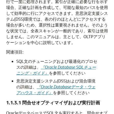
行で一度に処理されます。索引が正確に必要な行を示す
場合、正確な計画を作成して、可能な最短のパスを使用
して効率的に行にアクセスできます。意思決定支援シス
テム(DSS)環境では、表の行のほとんどにアクセスする
場合が多いため、選択性は重要視されません。そのよう
な状況では、全表スキャンが一般的であり、索引は使用
しません。このマニュアルは、主として、OLTPアプリ
ケーションを中心に説明しています。
関連項目:
SQL文のチューニングおよび最適化のプロセ
スの詳細は、
『Oracle Database SQLチュー
ニング・ガイド』
を参照してください
意思決定支援システム(DSS)および混合環境
の詳細は、
『Oracle Databaseデータ・ウェ
アハウス・ガイド』
を参照してください
1.1.3.1
問合せオプティマイザおよび実行計画
OracleデータベースでSQL文を実行すると、問合せオプ