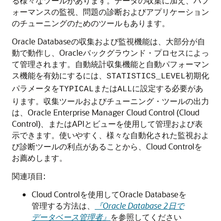
る様々なツールがあります。データの収集に加え、パフ
ォーマンスの監視、問題の診断およびアプリケーション
のチューニングのためのツールもあります。
Oracle Databaseの収集および監視機能は、大部分が自
動で動作し、Oracleバックグラウンド・プロセスによっ
て管理されます。自動統計収集機能と自動パフォーマン
ス機能を有効にするには、
初期化
STATISTICS_LEVEL
パラメータを
または
に設定する必要があ
TYPICAL
ALL
ります。収集ツールおよびチューニング・ツールの出力
は、Oracle Enterprise Manager Cloud Control (Cloud
Control)、またはAPIとビューを使用して管理および表
示できます。使いやすく、様々な自動化された監視およ
び診断ツールの利点があることから、Cloud Controlを
お薦めします。
関連項目:
Cloud Controlを使用してOracle Databaseを
管理する方法は、
『Oracle Database 2日で
データベース管理者』
を参照してください