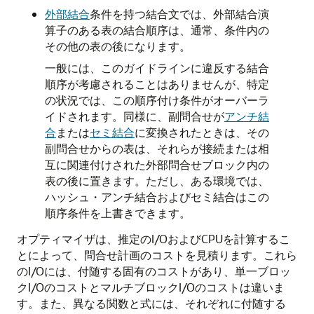
外部結合
条件を持つ結合文では、外部結合演
算子のある表の結合順序は、通常、条件内の
その他の表の後になります。
一般には、このガイドラインに違反する結合
順序が考慮されることはありませんが、特定
の状況では、この順序付け条件がオーバーラ
イドされます。同様に、副問合せが
アンチ結
合
または
セミ結合
に変換されたときは、その
副問合せからの表は、それらが接続または相
互に関連付けされた外部問合せブロック内の
表の後に置きます。ただし、ある環境では、
ハッシュ・アンチ結合およびセミ結合はこの
順序条件を上書きできます。
オプティマイザは、推定のI/OおよびCPUを計算するこ
とによって、問合せ計画のコストを見積ります。これら
のI/Oには、付随する固有のコストがあり、単一ブロッ
クI/OのコストとマルチブロックI/Oのコストは違いま
す。また、異なる関数と式には、それぞれに付随する