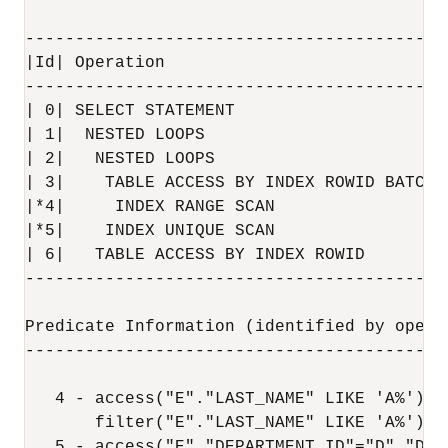
------------------------------------------
|Id| Operation                            
------------------------------------------
| 0| SELECT STATEMENT                     
| 1|  NESTED LOOPS                        
| 2|   NESTED LOOPS                       
| 3|    TABLE ACCESS BY INDEX ROWID BATCHE
|*4|     INDEX RANGE SCAN                 
|*5|    INDEX UNIQUE SCAN                 
| 6|   TABLE ACCESS BY INDEX ROWID        
------------------------------------------
Predicate Information (identified by operat
-------------------------------------------
   4 - access("E"."LAST_NAME" LIKE 'A%')

       filter("E"."LAST_NAME" LIKE 'A%')
