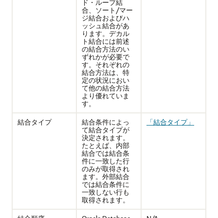
ド・ループ結
合、ソート/マー
ジ結合およびハ
ッシュ結合があ
ります。デカル
ト結合には前述
の結合方法のい
ずれかが必要で
す。それぞれの
結合方法は、特
定の状況におい
て他の結合方法
より優れていま
す。
結合タイプ
結合条件によっ
「結合タイプ」
て結合タイプが
決定されます。
たとえば、内部
結合では結合条
件に一致した行
のみが取得され
ます。外部結合
では結合条件に
一致しない行も
取得されます。