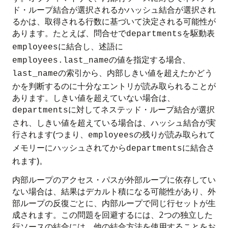
ド・ループ結合が選択されるかハッシュ結合が選択され
るかは、取得される行数に基づいて決定される可能性が
あります。たとえば、問合せで
を駆動表
departments
に結合し、述語に
employees
の値を指定する場合、
employees.last_name
の索引から、内部しきい値を超えたかどう
last_name
かを判断するのに十分なエントリが読み取られることが
あります。しきい値を超えていない場合は、
に対してネステッド・ループ結合が選択
departments
され、しきい値を超えている場合は、ハッシュ結合が実
行されます(つまり、
の残りが読み取られて
employees
メモリーにハッシュされてから
に結合さ
departments
れます)。
内部ループのアクセス・パスが外部ループに依存してい
ない場合は、結果はデカルト積になる可能性があり、外
部ループの反復ごとに、内部ループで同じ行セットが生
成されます。この問題を回避するには、2つの独立した
行ソースの結合には、他の結合方法を使用することをお