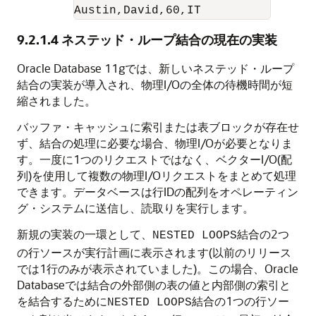
Austin,David,60,IT
9.2.1.4
ネステッド・ループ結合の現在の実装
Oracle Database 11g
では、新しいネステッド・ループ
結合の実装が導入され、物理I/Oの全体の待機時間が短
縮されました。
バッファ・キャッシュに索引または表ブロックが存在せ
ず、結合の処理に必要な場合、物理I/Oが必要となりま
す。一度に1つのリクエストではなく、ベクターI/O(配
列)を使用して複数の物理I/Oリクエストをまとめて処理
できます。データベースは行IDの配列をオペレーティン
グ・システムに送信し、読取りを実行します。
新規の実装の一環として、
結合の2つ
NESTED LOOPS
の行ソースが実行計画に表示されます(以前のリリース
では1行のみが表示されていました)。この場合、Oracle
Databaseでは結合の外部側の表の値と内部側の索引と
を結合するために
結合の1つの行ソー
NESTED LOOPS