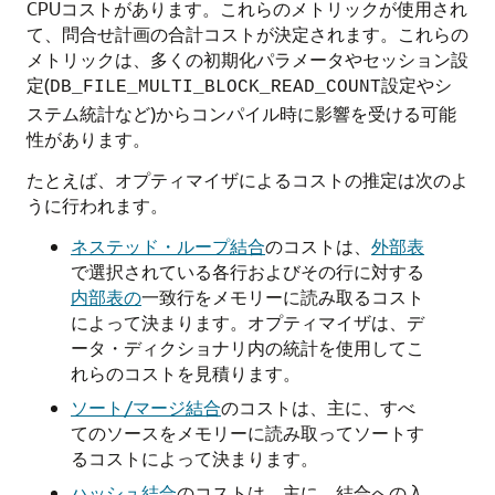
CPUコストがあります。これらのメトリックが使用され
て、問合せ計画の合計コストが決定されます。これらの
メトリックは、多くの初期化パラメータやセッション設
定(
設定やシ
DB_FILE_MULTI_BLOCK_READ_COUNT
ステム統計など)からコンパイル時に影響を受ける可能
性があります。
たとえば、オプティマイザによるコストの推定は次のよ
うに行われます。
ネステッド・ループ結合
のコストは、
外部表
で選択されている各行およびその行に対する
内部表の
一致行をメモリーに読み取るコスト
によって決まります。オプティマイザは、デ
ータ・ディクショナリ内の統計を使用してこ
れらのコストを見積ります。
ソート/マージ結合
のコストは、主に、すべ
てのソースをメモリーに読み取ってソートす
るコストによって決まります。
ハッシュ結合
のコストは、主に、結合への入