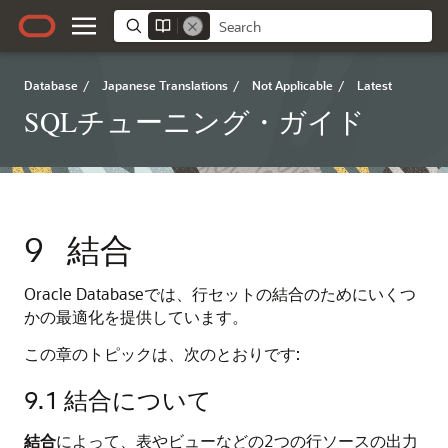
Database
/
Japanese Translations
/
Not Applicable
/
Latest
SQLチューニング・ガイド
9
結合
Oracle Databaseでは、行セットの結合のためにいくつ
かの最適化を提供しています。
この章のトピックは、次のとおりです:
9.1
結合について
結合
によって、表やビューなどの2つの行ソースの出力