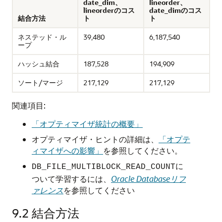
date_dim、
lineorder、
lineorderのコス
date_dimのコス
結合方法
ト
ト
ネステッド・ル
39,480
6,187,540
ープ
ハッシュ結合
187,528
194,909
ソート/マージ
217,129
217,129
関連項目:
「オプティマイザ統計の概要」
オプティマイザ・ヒントの詳細は、
「オプテ
ィマイザへの影響」
を参照してください。
に
DB_FILE_MULTIBLOCK_READ_COUNT
ついて学習するには、
Oracle Databaseリフ
ァレンス
を参照してください
9.2
結合方法