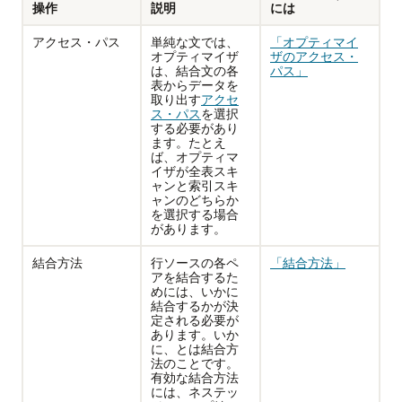
操作
説明
には
アクセス・パス
単純な文では、
「オプティマイ
オプティマイザ
ザのアクセス・
は、結合文の各
パス」
表からデータを
取り出す
アクセ
ス・パス
を選択
する必要があり
ます。たとえ
ば、オプティマ
イザが全表スキ
ャンと索引スキ
ャンのどちらか
を選択する場合
があります。
結合方法
行ソースの各ペ
「結合方法」
アを結合するた
めには、いかに
結合するかが決
定される必要が
あります。いか
に、とは結合方
法のことです。
有効な結合方法
には、ネステッ