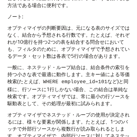
方法である場合に便利です。
ノート:
オプティマイザの判断要因は、元になる表のサイズでは
なく、結合から予想される行数です。たとえば、それぞ
れが10億行を持つ2つの表を結合する問合せにおいて
も、フィルタのために、オプティマイザで予想されてい
るデータ・セット数は各表で5行の場合があります。
一般に、ネステッド・ループ結合は、結合条件の索引を
持つ小さな表で最適に動作します。主キー値による等価
検索(たとえば、
など)と同
WHERE employee_id=101
様に、行ソースに1行しかない場合、この結合は単純な
検索です。オプティマイザでは、常に最小の行ソースを
駆動表として、その処理が最初に試みられます。
オプティマイザでネステッド・ループの使用が決定され
るには、様々な要素が関係します。たとえば、1つのバ
ッチで外部行ソースから複数行が読み取られるとしま
す。オプティマイザで、内部行ソースに対してネステッ