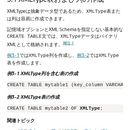
XMLTypeは抽象データ型であるため、
表また
XMLType
は列は容易に作成できます。
記憶域オプションとXML Schemaを指定しない基本的な
文では、
データはバイナリ
CREATE TABLE
XMLType
脚注 1
XMLとして格納されます。
例3-1
では
列を作成し、
例3-2
では
XMLType
XMLType
表を作成します。
例3-1 XMLType列を含む表の作成
CREATE TABLE mytable1 (key_column VARCHAR2
例3-2 XMLType表の作成
CREATE TABLE mytable2 OF 
XMLType
;
関連トピック