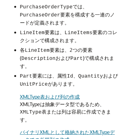
では、
PurchaseOrderType
要素を構成する一連のノ
PurchaseOrder
ードが定義されます。
要素は、
要素のコレ
LineItem
LineItems
クションで構成されます。
各
要素は、2つの要素
LineItem
(
および
)で構成されま
Description
Part
す。
要素には、属性
、
および
Part
Id
Quantity
があります。
UnitPrice
XMLType表および列の作成
XMLTypeは抽象データ型であるため、
表または列は容易に作成できま
XMLType
す。
バイナリXMLとして格納されたXMLTypeデ