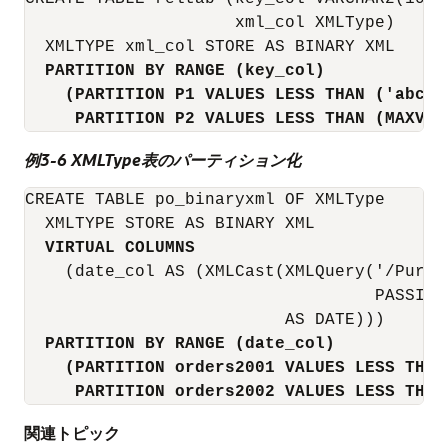
                     xml_col XMLType)

  XMLTYPE xml_col STORE AS BINARY XML

PARTITION BY RANGE (key_col)
(PARTITION P1 VALUES LESS THAN ('abc')
PARTITION P2 VALUES LESS THAN (MAXVAL
例3-6 XMLType表のパーティション化
CREATE TABLE po_binaryxml OF XMLType

  XMLTYPE STORE AS BINARY XML

VIRTUAL COLUMNS
    (date_col AS (XMLCast(XMLQuery('/Purch
                                   PASSING
                          AS DATE)))

PARTITION BY RANGE (date_col)
(PARTITION orders2001 VALUES LESS THAN
PARTITION orders2002 VALUES LESS THAN
関連トピック