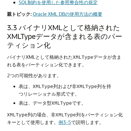
SQL制約を使用した参照整合性の規定
親トピック:
Oracle XML DBの使用方法の概要
3.3
バイナリXMLとして格納された
XMLTypeデータが含まれる表のパー
ティション化
バイナリXMLとして格納された
データが含ま
XMLType
れる表をパーティション化できます。
2つの可能性があります。
表は、
列および非
列を持
XMLType
XMLType
つリレーショナル形式です。
表は、データ型
です。
XMLType
列の場合、非
列をパーティション化
XMLType
XMLType
キーとして使用します。
例3-5
で説明します。