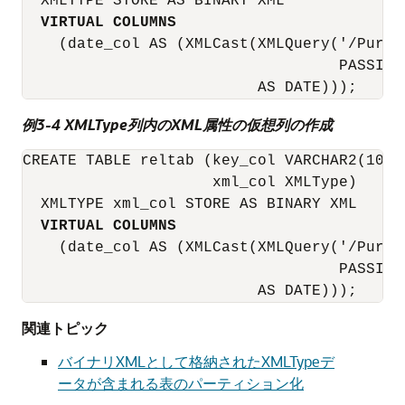
  XMLTYPE STORE AS BINARY XML

VIRTUAL COLUMNS
    (date_col AS (XMLCast(XMLQuery('/Purch
                                   PASSING
例3-4 XMLType列内のXML属性の仮想列の作成
CREATE TABLE reltab (key_col VARCHAR2(10) P
                     xml_col XMLType)

  XMLTYPE xml_col STORE AS BINARY XML

VIRTUAL COLUMNS
    (date_col AS (XMLCast(XMLQuery('/Purch
                                   PASSING
関連トピック
バイナリXMLとして格納されたXMLTypeデ
ータが含まれる表のパーティション化