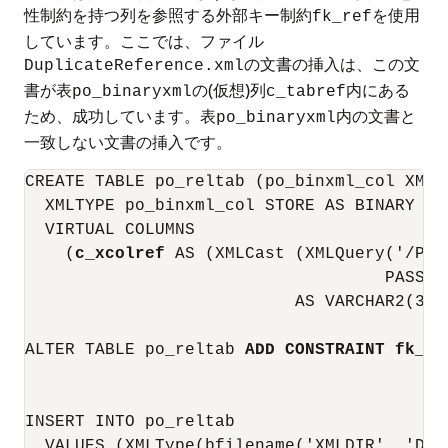
性制約を持つ列を参照する外部キー制約
を使用
fk_ref
しています。ここでは、ファイル
の文書の挿入は、この文
DuplicateReference.xml
書が表
の(仮想)列
内にある
po_binaryxml
c_tabref
ため、成功しています。表
内の文書と
po_binaryxml
一致しない文書の挿入です。
CREATE TABLE po_reltab (po_binxml_col XMLTy
  XMLTYPE po_binxml_col STORE AS BINARY XML
  VIRTUAL COLUMNS

    (
c_xcolref
 AS (XMLCast (XMLQuery('/Pur
                                    PASSIN
                           AS VARCHAR2(32))
ALTER TABLE po_reltab 
ADD CONSTRAINT fk_re
INSERT INTO po_reltab

  VALUES (XMLType(bfilename('XMLDIR', 'Dup