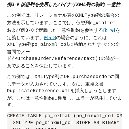
例3-9 仮想列を使用したバイナリXML列の制約: 一意性
この例では、リレーショナル表の
列の場合の
XMLType
方法を示しています。ここでは、仮想列
、
c_xcolref
および
で定義した一意性制約を参照する
fk_ref
を
例3-8
定義しています。
例3-8
の場合のように、これは、
列
に格納されたすべての文
XMLType
po_binxml_col
書間でノー
ド
の値が一
/PurchaseOrder/Reference/text()
意であることを保証しています。
この例では、
列に
の同
XMLType
OE.purchaseorder
じデータが入力されています。次に、重複文書
を挿入しようとします
DuplicateReference.xml
が、これは一意性制約に違反し、エラーが発生していま
す。
CREATE TABLE po_reltab (po_binxml_col XMLTy
  XMLTYPE po_binxml_col STORE AS BINARY XML