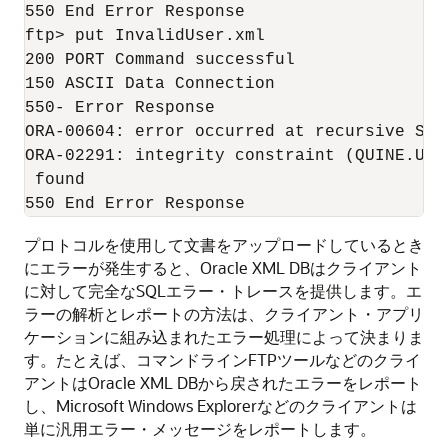
550 End Error Response

ftp> put InvalidUser.xml

200 PORT Command successful

150 ASCII Data Connection

550- Error Response

ORA-00604: error occurred at recursive SQL 
ORA-02291: integrity constraint (QUINE.USE
 found

プロトコルを使用して文書をアップロードしているとき
にエラーが発生すると、Oracle XML DBはクライアント
に対して完全なSQLエラー・トレースを提供します。エ
ラーの解析とレポートの方法は、クライアント・アプリ
ケーションに組み込まれたエラー処理によって決まりま
す。たとえば、コマンドラインFTPツールなどのクライ
アントはOracle XML DBから戻されたエラーをレポート
し、Microsoft Windows Explorerなどのクライアントは
単に汎用エラー・メッセージをレポートします。