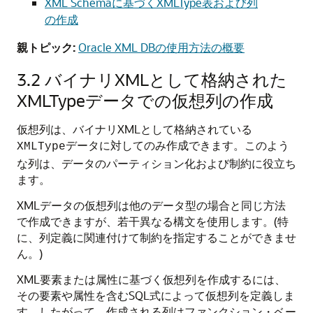
XML Schemaに基づくXMLType表および列
の作成
親トピック:
Oracle XML DBの使用方法の概要
3.2
バイナリXMLとして格納された
XMLTypeデータでの仮想列の作成
仮想列は、バイナリXMLとして格納されている
データに対してのみ作成できます。このよう
XMLType
な列は、データのパーティション化および制約に役立ち
ます。
XMLデータの仮想列は他のデータ型の場合と同じ方法
で作成できますが、若干異なる構文を使用します。(特
に、列定義に関連付けて制約を指定することができませ
ん。)
XML要素または属性に基づく仮想列を作成するには、
その要素や属性を含むSQL式によって仮想列を定義しま
す。したがって、作成される列はファンクション・ベー