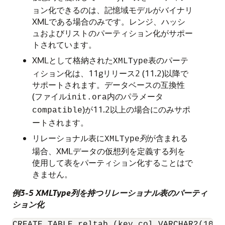
ョン化できるのは、記憶域モデルがバイナリ
XMLである場合のみです。レンジ、ハッシ
ュおよびリストのパーティション化がサポー
トされています。
XMLとして格納された
表のパーテ
XMLType
ィション化は、11gリリース2 (11.2)以降で
サポートされます。データベースの互換性
(ファイル
内のパラメータ
init.ora
)が11.2以上の場合にのみサポ
compatible
ートされます。
リレーショナル表に
列
が含まれる
XMLType
場合、XMLデータの仮想列を定義する列を
使用して表をパーティション化することはで
きません。
例3-5 XMLType列を持つリレーショナル表のパーティ
ション化
CREATE TABLE reltab (key_col VARCHAR2(10) P