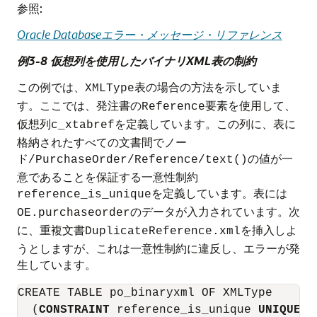
参照:
Oracle Databaseエラー・メッセージ・リファレンス
例3-8 仮想列を使用したバイナリXML表の制約
この例では、
表の場合の方法を示していま
XMLType
す。ここでは、発注書の
要素を使用して、
Reference
仮想列
を定義しています。この列に、表に
c_xtabref
格納されたすべての文書間でノー
ド
の値が一
/PurchaseOrder/Reference/text()
意であることを保証する一意性制約
を定義しています。表には
reference_is_unique
のデータが入力されています。次
OE.purchaseorder
に、重複文書
を挿入しよ
DuplicateReference.xml
うとしますが、これは一意性制約に違反し、エラーが発
生しています。
CREATE TABLE po_binaryxml OF XMLType

  (
CONSTRAINT
 reference_is_unique 
UNIQUE
 (