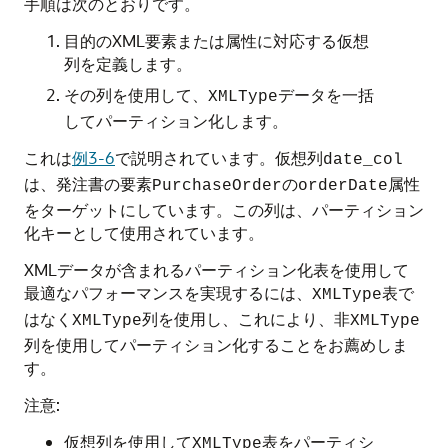
手順は次のとおりです。
目的のXML要素または属性に対応する仮想
列を定義します。
その列を使用して、
データを一括
XMLType
してパーティション化します。
これは
例3-6
で説明されています。仮想列
date_col
は、発注書の要素
の
属性
PurchaseOrder
orderDate
をターゲットにしています。この列は、パーティション
化キーとして使用されています。
XMLデータが含まれるパーティション化表を使用して
最適なパフォーマンスを実現するには、
表で
XMLType
はなく
列を使用し、これにより、非
XMLType
XMLType
列を使用してパーティション化することをお薦めしま
す。
注意:
仮想列を使用して
表をパーティシ
XMLType