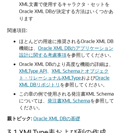
XML文書で使用するキャラクタ・セットを
Oracle XML DBが決定する方法はいくつかあ
ります
関連項目:
ほとんどの用途に推奨されるOracle XML DB
機能は、
Oracle XML DBのアプリケーション
設計に関する考慮事項
を参照してください。
Oracle XML DBのより高度な機能の詳細は、
XMLType API
、
XML Schemaとオブジェク
ト・リレーショナルXMLType
および
Oracle
XML DBリポジトリ
を参照してください。
この章の例で使用される発注書XML Schema
については、
発注書XML Schema
を参照して
ください。
親トピック:
Oracle XML DBの基礎
3.1
XMLType表および列の作成