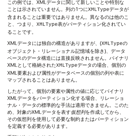
この例では、XMLデータに関して新しいことや特別な
ことは示されていません。列の1つに
データが
XMLType
含まれることは重要ではありません。異なるのは他のこ
と、つまり、
表がパーティション化されてい
XMLType
ることです。
XMLデータには独自の構造がありますが、(
の
XMLType
オブジェクト・リレーショナル記憶域を除き)、データ
ベースのデータ構造には直接反映されません。バイナリ
XMLとして格納された
データの場合、個別の
XMLType
XML要素および属性がデータベースの個別の列や表に
マップされることはありません。
したがって、個別の要素や属性の値に応じてバイナリ
XMLデータをパーティション化する場合、リレーショ
ナル・データの標準的な手法は適用できません。このた
め、対象のXMLデータを表す
仮想列
を作成してから、
その仮想列を使用して必要な制約またはパーティション
を定義する必要があります。