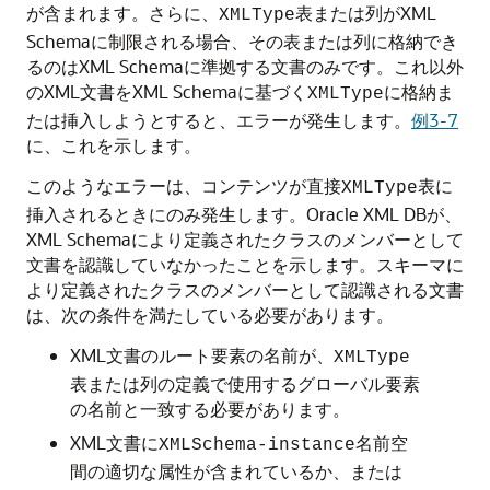
が含まれます。さらに、
表または列がXML
XMLType
Schemaに制限される場合、その表または列に格納でき
るのはXML Schemaに準拠する文書のみです。これ以外
のXML文書をXML Schemaに基づく
に格納ま
XMLType
たは挿入しようとすると、エラーが発生します。
例3-7
に、これを示します。
このようなエラーは、コンテンツが直接
表に
XMLType
挿入されるときにのみ発生します。Oracle XML DBが、
XML Schemaにより定義されたクラスのメンバーとして
文書を認識していなかったことを示します。スキーマに
より定義されたクラスのメンバーとして認識される文書
は、次の条件を満たしている必要があります。
XML文書のルート要素の名前が、
XMLType
表または列の定義で使用するグローバル要素
の名前と一致する必要があります。
XML文書に
名前空
XMLSchema-instance
間の適切な属性が含まれているか、または