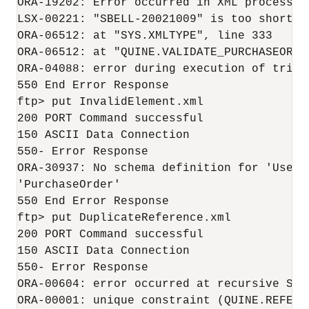
ORA-19202: Error occurred in XML processing
LSX-00221: "SBELL-20021009" is too short (
ORA-06512: at "SYS.XMLTYPE", line 333

ORA-06512: at "QUINE.VALIDATE_PURCHASEORDER
ORA-04088: error during execution of trigg
550 End Error Response

ftp> put InvalidElement.xml

200 PORT Command successful

150 ASCII Data Connection

550- Error Response

ORA-30937: No schema definition for 'UserN
'PurchaseOrder'

550 End Error Response

ftp> put DuplicateReference.xml

200 PORT Command successful

150 ASCII Data Connection

550- Error Response

ORA-00604: error occurred at recursive SQL 
ORA-00001: unique constraint (QUINE.REFERE