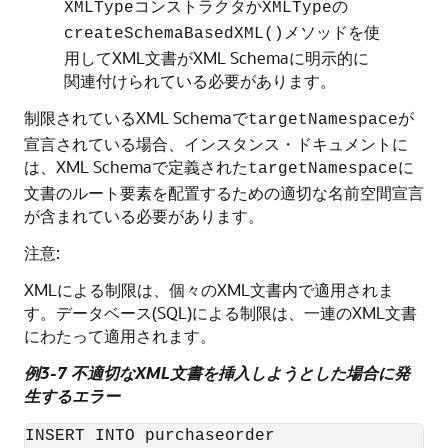
コンストラクタか
の
XMLType
XMLType
メソッドを使
createSchemaBasedXML()
用してXML文書がXML Schemaに明示的に
関連付けられている必要があります。
制限されているXML Schemaで
が
targetNamespace
宣言されている場合、インスタンス・ドキュメントに
は、XML Schemaで定義された
に
targetNamespace
文書のルート要素を配置するための適切な名前空間宣言
が含まれている必要があります。
注意:
XMLによる制限は、個々のXML文書内で適用されま
す。データベース(SQL)による制限は、一連のXML文書
にわたって適用されます。
例3-7 不適切なXML文書を挿入しようとした場合に発
生するエラー
INSERT INTO purchaseorder
