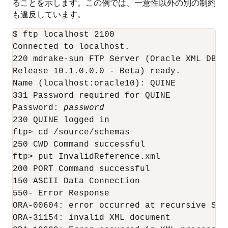
ることを示します。この例では、一意性以外の別の制約
も違反しています。
$ ftp localhost 2100

Connected to localhost.

220 mdrake-sun FTP Server (Oracle XML DB/O
Release 10.1.0.0.0 - Beta) ready.

Name (localhost:oracle10): QUINE

331 Password required for QUINE

Password: 
password
230 QUINE logged in

ftp> cd /source/schemas

250 CWD Command successful

ftp> put InvalidReference.xml

200 PORT Command successful

150 ASCII Data Connection

550- Error Response

ORA-00604: error occurred at recursive SQL 
ORA-31154: invalid XML document
