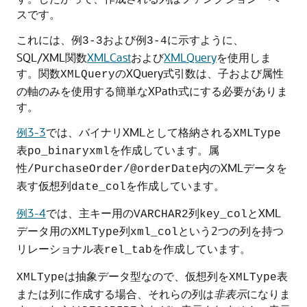
スです。
これには、
および
に示すように、
例3-3
例3-4
SQL/XML関数
XMLCast
および
XMLQuery
を使用しま
す。関数
のXQuery式引数は、子および属性
XMLQuery
の軸のみを使用する簡単なXPath式にする必要がありま
す。
例3-3
では、バイナリXMLとして格納される
XMLType
表
を作成しています。属
po_binaryxml
性
内のXMLデータを
/PurchaseOrder/@orderDate
表す仮想列
を作成しています。
date_col
例3-4
では、主キー用の
列
とXML
VARCHAR2
key_col
データ用の
列
という2つの列を持つ
XMLType
xml_col
リレーショナル表
を作成しています。
rel_tab
は抽象データ型なので、仮想列を
表
XMLType
XMLType
または列に作成する場合、それらの列は
非表示
になりま