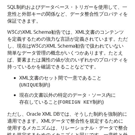
SQL制約およびデータベース・トリガーを使用して、一
意性と外部キーの関係など、データ整合性プロパティを
保証できます。
W3CのXML Schema勧告では、XML文書のコンテンツ
を定義するための強力な言語が定義されています。ただ
し、現在はW3CのXML Schema勧告で扱われていない
簡単なデータ管理の概念がいくつかあります。たとえ
ば、要素または属性の値が次のいずれかのプロパティを
持っているかを確認できることなどです。
XML文書のセット間で一意であること
(
制約)
UNIQUE
現在の文書以外の特定のデータ・ソース内に
存在していること(
制約)
FOREIGN KEY
ただし、Oracle XML DBでは、そうした制約を強制的に
適用できます。XMLデータで整合性を規定するために
使用するメカニズムは、リレーショナル・データで整合
性を規定するためのメカニズムと同じです。一意性と外