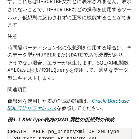
す。これらは
文などに表示されません。表示
DESCRIBE
されないことで、
などの操作を使用するツー
DESCRIBE
ルが、仮想列に惑わされずに正常に機能することができ
ます。
注意:
時間隔パーティション化に仮想列を使用する場合は、そ
のデータ型が
または
である
必要
があり、
NUMBER
DATE
そうでない場合、エラーが発生します。SQL/XML関数
および
を使用して、適切なデータ
XMLCast
XMLQuery
型にキャストします。
関連項目:
仮想列を使用した表の作成の詳細は、
Oracle Database
SQL言語リファレンス
を参照してください。
例3-3 XMLType表内のXML属性の仮想列の作成
CREATE TABLE po_binaryxml OF XMLType
