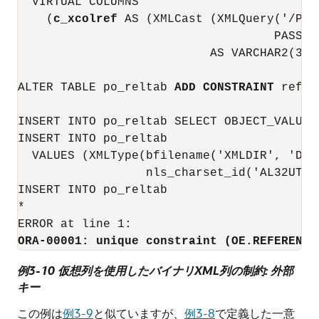
  VIRTUAL COLUMNS

    (
c_xcolref
 AS (XMLCast (XMLQuery('/Pur
                                    PASSIN
                           AS VARCHAR2(32))
ALTER TABLE po_reltab 
ADD CONSTRAINT
 refer
INSERT INTO po_reltab SELECT OBJECT_VALUE 
INSERT INTO po_reltab

  VALUES (XMLType(bfilename('XMLDIR', 'Dup
                  nls_charset_id('AL32UTF8'
INSERT INTO po_reltab

*

ORA-00001: unique constraint (OE.REFERENCE
例3-10 仮想列を使用したバイナリXML列の制約: 外部
キー
この例は
例3-9
と似ていますが、
例3-8
で定義した一意