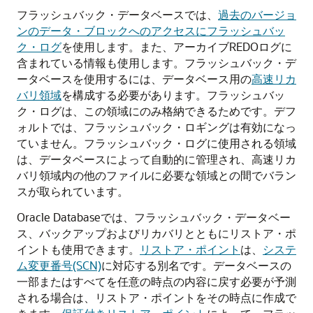
フラッシュバック・データベースでは、
過去のバージョ
ンのデータ・ブロックへのアクセスにフラッシュバッ
ク・ログ
を使用します。また、アーカイブREDOログに
含まれている情報も使用します。フラッシュバック・デ
ータベースを使用するには、データベース用の
高速リカ
バリ領域
を構成する必要があります。フラッシュバッ
ク・ログは、この領域にのみ格納できるためです。デフ
ォルトでは、フラッシュバック・ロギングは有効になっ
ていません。フラッシュバック・ログに使用される領域
は、データベースによって自動的に管理され、高速リカ
バリ領域内の他のファイルに必要な領域との間でバラン
スが取られています。
Oracle Databaseでは、フラッシュバック・データベー
ス、バックアップおよびリカバリとともにリストア・ポ
イントも使用できます。
リストア・ポイント
は、
システ
ム変更番号(SCN)
に対応する別名です。データベースの
一部またはすべてを任意の時点の内容に戻す必要が予測
される場合は、リストア・ポイントをその時点に作成で