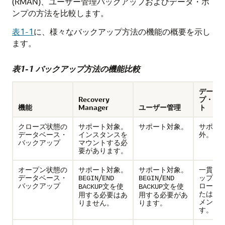
(RMAN)、ユーザー管理バックアップおよびデータ・ポ
ンプの方法を比較します。
表1-1
に、様々なバックアップ方法の機能の概要を示し
ます。
表1-1 バックアップ方法の機能比較
データ
Recovery
プ・エ
機能
Manager
ユーザー管理
ト
クローズ状態の
サポート対象。
サポート対象。
サポー
データベース・
インスタンスを
外。
バックアップ
マウントする必
要があります。
オープン状態の
サポート対象。
サポート対象。
一貫性
データベース・
/
/
ップの
BEGIN
END
BEGIN
END
バックアップ
ロール
文を使
文を使
BACKUP
BACKUP
たはUN
用する必要はあ
用する必要があ
メント
りません。
ります。
す。