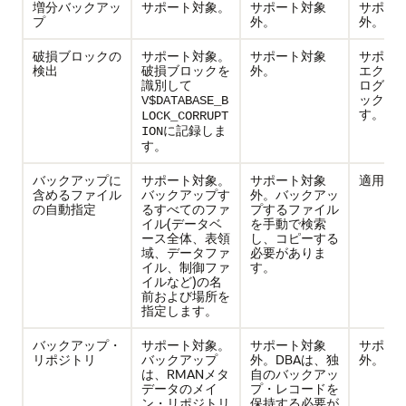
増分バックアッ
サポート対象。
サポート対象
サポー
プ
外。
外。
破損ブロックの
サポート対象。
サポート対象
サポー
検出
破損ブロックを
外。
エクス
識別して
ログで
ックを
V$DATABASE_B
す。
LOCK_CORRUPT
に記録しま
ION
す。
バックアップに
サポート対象。
サポート対象
適用な
含めるファイル
バックアップす
外。バックアッ
の自動指定
るすべてのファ
プするファイル
イル(データベ
を手動で検索
ース全体、表領
し、コピーする
域、データファ
必要がありま
イル、制御ファ
す。
イルなど)の名
前および場所を
指定します。
バックアップ・
サポート対象。
サポート対象
サポー
リポジトリ
バックアップ
外。DBAは、独
外。
は、RMANメタ
自のバックアッ
データのメイ
プ・レコードを
ン・リポジトリ
保持する必要が