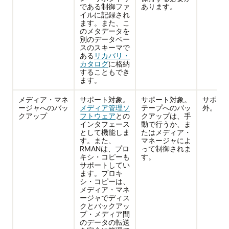
である制御ファ
あります。
イルに記録され
ます。また、こ
のメタデータを
別のデータベー
スのスキーマで
ある
リカバリ・
カタログ
に格納
することもでき
ます。
メディア・マネ
サポート対象。
サポート対象。
サポー
ージャへのバッ
メディア管理ソ
テープへのバッ
外。
クアップ
フトウェア
との
クアップは、手
インタフェース
動で行うか、ま
として機能しま
たはメディア・
す。また、
マネージャによ
RMANは、プロ
って制御されま
キシ・コピーも
す。
サポートしてい
ます。プロキ
シ・コピーは、
メディア・マネ
ージャでディス
クとバックアッ
プ・メディア間
のデータの転送