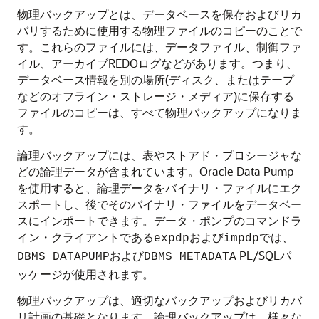
物理バックアップとは、データベースを保存およびリカ
バリするために使用する物理ファイルのコピーのことで
す。これらのファイルには、データファイル、制御ファ
イル、アーカイブREDOログなどがあります。つまり、
データベース情報を別の場所(ディスク、またはテープ
などのオフライン・ストレージ・メディア)に保存する
ファイルのコピーは、すべて物理バックアップになりま
す。
論理バックアップには、表やストアド・プロシージャな
どの論理データが含まれています。Oracle Data Pump
を使用すると、論理データをバイナリ・ファイルにエク
スポートし、後でそのバイナリ・ファイルをデータベー
スにインポートできます。データ・ポンプのコマンドラ
イン・クライアントである
および
では、
expdp
impdp
および
PL/SQLパ
DBMS_DATAPUMP
DBMS_METADATA
ッケージが使用されます。
物理バックアップは、適切なバックアップおよびリカバ
リ計画の基礎となります。論理バックアップは、様々な