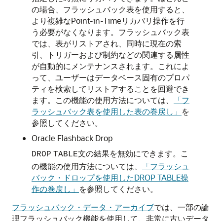
の場合、フラッシュバック表を使用すると、
より複雑なPoint-in-Timeリカバリ操作を行
う必要がなくなります。フラッシュバック表
では、表がリストアされ、同時に現在の索
引、トリガーおよび制約などの関連する属性
が自動的にメンテナンスされます。これによ
って、ユーザーはデータベース固有のプロパ
ティを検索してリストアすることを回避でき
ます。この機能の使用方法については、
「フ
ラッシュバック表を使用した表の巻戻し」
を
参照してください。
Oracle Flashback Drop
文の結果を無効にできます。こ
DROP
TABLE
の機能の使用方法については、
「フラッシュ
バック・ドロップを使用したDROP TABLE操
作の巻戻し」
を参照してください。
フラッシュバック・データ・アーカイブ
では、一部の論
理フラッシュバック機能を使用して、非常に古いデータ