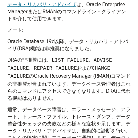
データ・リカバリ・アドバイザ
は、Oracle Enterprise
ManagerまたはRMANのコマンドライン・クライアン
トを介して使用できます。
ノート:
Oracle Database 19c以降、データ・リカバリ・アドバ
イザ(DRA)機能は非推奨になりました。
DRAの非推奨には、
、
LIST FAILURE
ADVISE
、
および
FAILURE
REPAIR FAILURE
CHANGE
のOracle Recovery Manager (RMAN)コマンド
FAILURE
の非推奨が含まれています。データベース管理者はこれ
らのコマンドにアクセスできなくなります。DRAに代わ
る機能はありません。
通常、データベース障害は、エラー・メッセージ、アラ
ート、トレース・ファイル、トレース・ダンプ、データ
整合性チェックの失敗などの様々な症状を示します。デ
ータ・リカバリ・アドバイザは、自動的に診断を行い、
これらの障害に関してユーザーに通知します。データ・