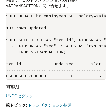
に問い合せます。
V$TRANSACTION
SQL> UPDATE hr.employees SET salary=salary;
107 rows updated.

SQL> SELECT XID AS "txn id", XIDUSN AS "un
  2  XIDSQN AS "seq", STATUS AS "txn status
  3  FROM V$TRANSACTION;

txn id             undo seg       slot     
---------------- ---------- ---------- ---
0600060037000000          6          6    
関連項目:
UNDOセグメント
親トピック:
トランザクションの構造