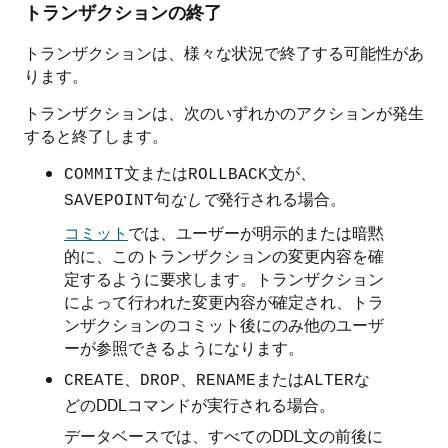
トランザクションの終了
トランザクションは、様々な状況で終了する可能性があ
ります。
トランザクションは、次のいずれかのアクションが発生
すると終了します。
文または
文が、
COMMIT
ROLLBACK
句
なしで
発行される場合。
SAVEPOINT
コミット
では、ユーザーが明示的または暗黙
的に、このトランザクションの変更内容を確
定するように要求します。トランザクション
によって行われた変更内容が確定され、トラ
ンザクションのコミット後にのみ他のユーザ
ーが参照できるようになります。
、
、
または
な
CREATE
DROP
RENAME
ALTER
どのDDLコマンドが実行される場合。
データベースでは、すべてのDDL文の前後に