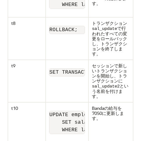
す。
    WHERE last_name = 'Greene
t8
トランザクション
で行
sal_update
ROLLBACK;
われたすべての変
更をロールバック
し、トランザクシ
ョンを終了しま
す。
t9
セッションで新し
いトランザクショ
SET TRANSACTION NAME 'sal_upd
ンを開始し、トラ
ンザクションに
とい
sal_update2
う名前を付けま
す。
t10
Bandaの給与を
7050に更新しま
UPDATE employees

す。
    SET salary = 7050 

    WHERE last_name = 'Banda'