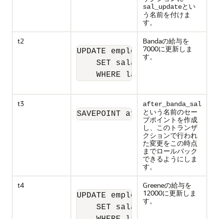
とい
sal_update
う名前を付けま
す。
t2
Bandaの給与を
7000に更新しま
UPDATE employees

す。
    SET salary = 7000 

    WHERE last_name = 'Banda'
t3
after_banda_sal
という名前のセー
SAVEPOINT after_banda_sal;
ブポイントを作成
し、このトランザ
クションで行われ
た変更をこの時点
までロールバック
できるようにしま
す。
t4
Greeneの給与を
12000に更新しま
UPDATE employees

す。
    SET salary = 12000 
