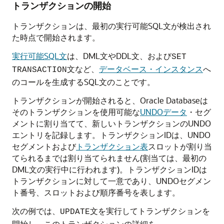
トランザクションの開始
トランザクションは、最初の実行可能SQL文が検出され
た時点で開始されます。
実行可能SQL文
は、DML文やDDL文、および
SET
文など、
データベース・インスタンス
へ
TRANSACTION
のコールを生成するSQL文のことです。
トランザクションが開始されると、Oracle Databaseは
そのトランザクションを使用可能な
UNDOデータ
・セグ
メントに割り当てて、新しいトランザクションのUNDO
エントリを記録します。トランザクションIDは、UNDO
セグメントおよび
トランザクション表
スロットが割り当
てられるまでは割り当てられません(割当ては、最初の
DML文の実行中に行われます)。トランザクションIDは
トランザクションに対して一意であり、UNDOセグメン
ト番号、スロットおよび順序番号を表します。
次の例では、
文を実行してトランザクションを
UPDATE
開始し、このトランザクションの詳細を