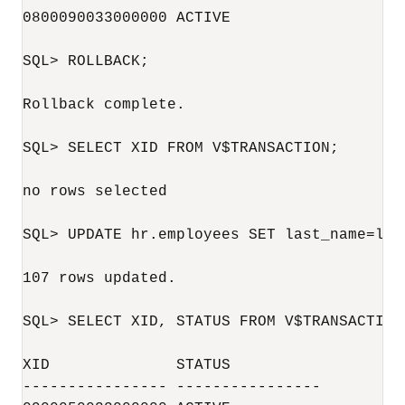
0800090033000000 ACTIVE

SQL> ROLLBACK;

Rollback complete.

SQL> SELECT XID FROM V$TRANSACTION;

no rows selected

SQL> UPDATE hr.employees SET last_name=last
107 rows updated.

SQL> SELECT XID, STATUS FROM V$TRANSACTION;
XID              STATUS

---------------- ----------------
