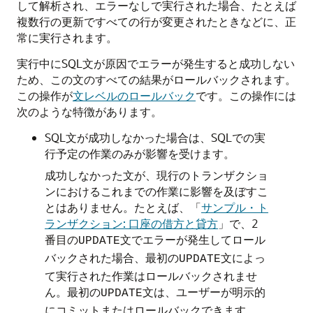
して解析され、エラーなしで実行された場合、たとえば
複数行の更新ですべての行が変更されたときなどに、正
常に実行されます。
実行中にSQL文が原因でエラーが発生すると成功しない
ため、この文のすべての結果がロールバックされます。
この操作が
文レベルのロールバック
です。この操作には
次のような特徴があります。
SQL文が成功しなかった場合は、SQLでの実
行予定の作業のみが影響を受けます。
成功しなかった文が、現行のトランザクショ
ンにおけるこれまでの作業に影響を及ぼすこ
とはありません。たとえば、
「
サンプル・ト
ランザクション: 口座の借方と貸方
」
で、2
番目の
文でエラーが発生してロール
UPDATE
バックされた場合、最初の
文によっ
UPDATE
て実行された作業はロールバックされませ
ん。最初の
文は、ユーザーが明示的
UPDATE
にコミットまたはロールバックできます。