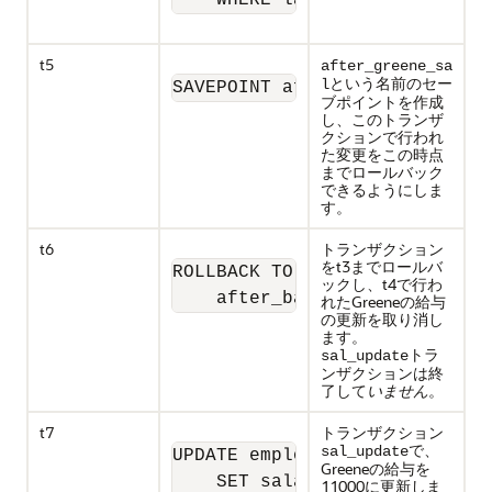
    WHERE last_name = 'Greene
t5
after_greene_sa
という名前のセー
l
SAVEPOINT after_greene_sal;
ブポイントを作成
し、このトランザ
クションで行われ
た変更をこの時点
までロールバック
できるようにしま
す。
t6
トランザクション
をt3までロールバ
ROLLBACK TO SAVEPOINT

ックし、t4で行わ
    after_banda_sal;
れたGreeneの給与
の更新を取り消し
ます。
トラ
sal_update
ンザクションは終
了して
いません
。
t7
トランザクション
で、
sal_update
UPDATE employees

Greeneの給与を
    SET salary = 11000 

11000に更新しま