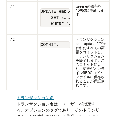
t11
Greeneの給与を
10950に更新しま
UPDATE employees

す。
    SET salary = 10950 

    WHERE last_name = 'Greene
t12
トランザクション
で行
sal_update2
COMMIT;
われたすべての変
更をコミットし、
トランザクション
を終了します。こ
のコミットによ
り、変更がオンラ
インREDOログ・
ファイルに保存さ
れることが保証さ
れます。
トランザクション名
トランザクション名は、ユーザーが指定す
る、オプションのタグであり、そのトランザ