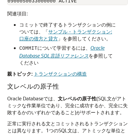
0900050033000000 ACTIVE
関連項目:
コミットで終了するトランザクションの例に
ついては、
「
サンプル・トランザクション:
口座の借方と貸方
」
を参照してください。
について学習するには、
Oracle
COMMIT
Database SQL言語リファレンス
を参照して
ください
親トピック:
トランザクションの構造
文レベルの原子性
Oracle Databaseでは、
文レベルの原子性
(SQL文がアト
ミックな作業単位であり、完全に成功するか、完全に失
敗するかのいずれかであること)がサポートされます。
正常に実行される文とコミットされるトランザクション
とは異なります。1つのSQL文は、アトミックな単位と