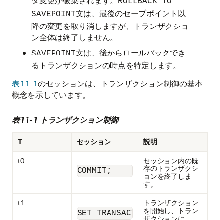
タ変更が破棄されます。
ROLLBACK TO
文は、最後のセーブポイント以
SAVEPOINT
降の変更を取り消しますが、トランザクショ
ン全体は終了しません。
文は、後からロールバックでき
SAVEPOINT
るトランザクションの時点を特定します。
表11-1
のセッションは、トランザクション制御の基本
概念を示しています。
表11-1 トランザクション制御
T
セッション
説明
t0
セッション内の既
存のトランザクシ
COMMIT;
ョンを終了しま
す。
t1
トランザクション
を開始し、トラン
SET TRANSACTION NAME 'sal_upd
ザクションに