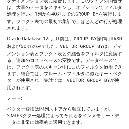
をディメンション表に結合します。このタイプの問合せ
は、大量のデータをスキャンし、オプションでフィルタ
処理を行い、1列から40列までの
を実行しま
GROUP BY
す。ファクト表での最初の集計で、ほとんどの行が処理
されます。
Oracle Database 12c
より前は、
操作は
GROUP BY
HASH
および
のみでした。
は、ディ
SORT
VECTOR GROUP BY
メンション表とファクト表との結合をフィルタに変換す
る、追加のコストベースの変換です。データベースで
は、ファクト表のスキャン中にこのフィルタを適用でき
ます。結合では、ブルーム・フィルタに似たキー・ベク
ターが使用され、集計では、
が使
VECTOR GROUP BY
用されます。
ノート:
ベクター変換はIM列ストアから独立していますが、
SIMDベクター処理によってそれらをインメモリー・デ
ータに非常に効率的に適用できます。