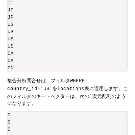
IT

JP

JP

US

US

US

US

CA

CA

複合分析問合せは、フィルタ
WHERE
を
表に適用します。こ
country_id='US'
locations
のフィルタのキー・ベクターは、次の1次元配列のよう
になります。
0

0

0
