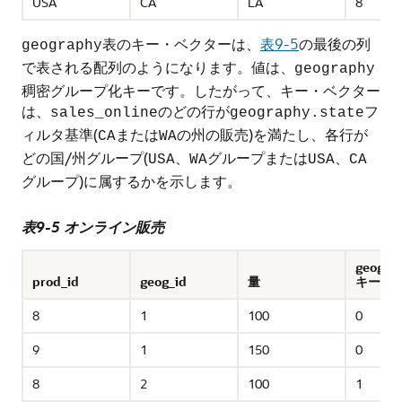
USA
CA
LA
8
表のキー・ベクターは、
表9-5
の最後の列
geography
で表される配列のようになります。値は、
geography
稠密グループ化キーです。したがって、キー・ベクター
は、
のどの行が
フ
sales_online
geography.state
ィルタ基準(
または
の州の販売)を満たし、各行が
CA
WA
どの国/州グループ(
グループまたは
USA、WA
USA、CA
グループ)に属するかを示します。
表9-5 オンライン販売
geogra
prod_id
geog_id
量
キー・
8
1
100
0
9
1
150
0
8
2
100
1