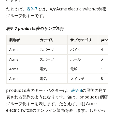
たとえば、
表9-7
では、
がAcme electric switchの稠密
4
グループ化キーです。
表9-7 products表のサンプル行
製造者
カテゴリ
サブカテゴリ
prod_id
Acme
スポーツ
バイク
4
Acme
スポーツ
ボール
3
Acme
電気
電球
1
Acme
電気
スイッチ
8
表のキー・ベクターは、
表9-8
の最後の列で
products
表される配列のようになります。値は、
稠密
products
グループ化キーを表します。たとえば、
はAcme
4
electric switchのオンライン販売を表します。したがっ