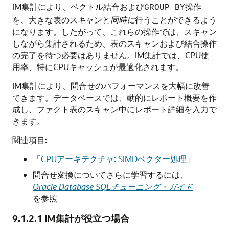
IM集計により、ベクトル結合および
操作
GROUP BY
を、大きな表のスキャンと
同時に
行うことができるよう
になります。したがって、これらの操作では、スキャン
しながら集計されるため、表のスキャンおよび結合操作
の完了を待つ必要はありません。IM集計では、CPU使
用率、特にCPUキャッシュが最適化されます。
IM集計により、問合せのパフォーマンスを大幅に改善
できます。データベースでは、動的にレポート概要を作
成し、ファクト表のスキャン中にレポート詳細を入力で
きます。
関連項目:
「
CPUアーキテクチャ: SIMDベクター処理
」
問合せ変換についてさらに学習するには、
Oracle Database SQLチューニング・ガイド
を参照
9.1.2.1
IM集計が役立つ場合