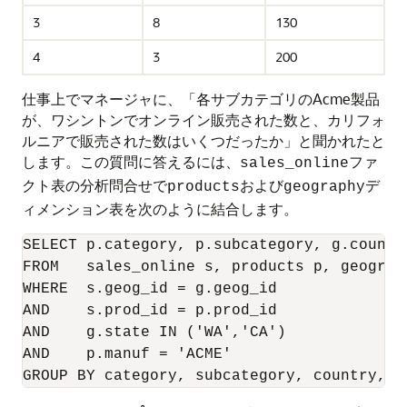
3
8
130
4
3
200
仕事上でマネージャに、「各サブカテゴリのAcme製品
が、ワシントンでオンライン販売された数と、カリフォ
ルニアで販売された数はいくつだったか」と聞かれたと
します。この質問に答えるには、
ファ
sales_online
クト表の分析問合せで
および
デ
products
geography
ィメンション表を次のように結合します。
SELECT p.category, p.subcategory, g.countr
FROM   sales_online s, products p, geograph
WHERE  s.geog_id = g.geog_id 

AND    s.prod_id = p.prod_id

AND    g.state IN ('WA','CA')

AND    p.manuf = 'ACME'

GROUP BY category, subcategory, country, s