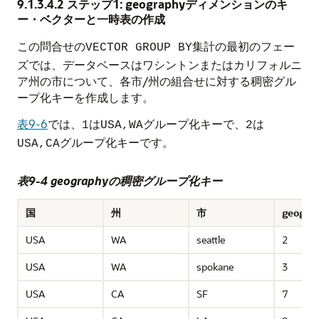
9.1.3.4.2
ステップ1: geographyディメンションのキ
ー・ベクターと一時表の作成
この問合せの
集計の最初のフェー
VECTOR GROUP BY
ズでは、データベースはワシントンまたはカリフォルニ
ア州の市について、各市/州の組合せに対する稠密グル
ープ化キーを作成します。
表9-6
では、
は
グループ化キーで、
は
1
USA,WA
2
グループ化キーです。
USA,CA
表9-4 geographyの稠密グループ化キー
国
州
市
geog_id
USA
WA
seattle
2
USA
WA
spokane
3
USA
CA
SF
7