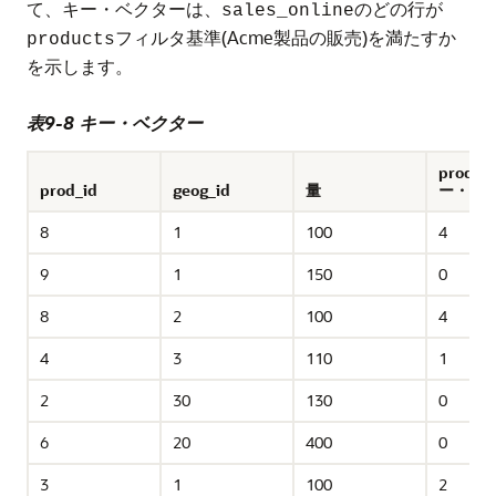
て、キー・ベクターは、
のどの行が
sales_online
フィルタ基準(Acme製品の販売)を満たすか
products
を示します。
表9-8 キー・ベクター
produ
prod_id
geog_id
量
ー・ベ
8
1
100
4
9
1
150
0
8
2
100
4
4
3
110
1
2
30
130
0
6
20
400
0
3
1
100
2