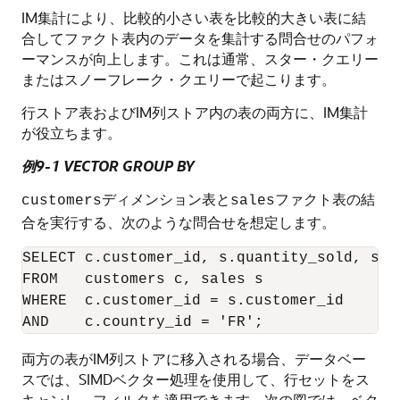
IM集計により、比較的小さい表を比較的大きい表に結
合してファクト表内のデータを集計する問合せのパフォ
ーマンスが向上します。これは通常、スター・クエリー
またはスノーフレーク・クエリーで起こります。
行ストア表およびIM列ストア内の表の両方に、IM集計
が役立ちます。
例9-1 VECTOR GROUP BY
ディメンション表と
ファクト表の結
customers
sales
合を実行する、次のような問合せを想定します。
SELECT c.customer_id, s.quantity_sold, s.am
FROM   customers c, sales s

WHERE  c.customer_id = s.customer_id 

両方の表がIM列ストアに移入される場合、データベー
スでは、SIMDベクター処理を使用して、行セットをス
キャンし、フィルタを適用できます。次の図では、ベク