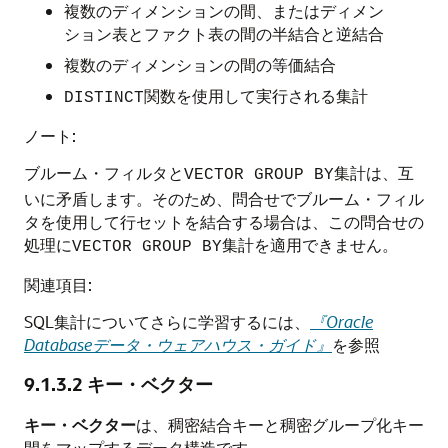
複数のディメンションの間、またはディメン
ション表とファクト表の間の半結合と逆結合
複数のディメンションの間の等価結合
関数を使用して実行される集計
DISTINCT
ノート:
ブルーム・フィルタと
集計は、互
VECTOR GROUP BY
いに矛盾します。そのため、問合せでブルーム・フィル
タを使用して行セットを結合する場合は、この問合せの
処理に
集計を適用できません。
VECTOR GROUP BY
関連項目:
SQL集計についてさらに学習するには、
『Oracle
Databaseデータ・ウェアハウス・ガイド』
を参照
9.1.3.2
キー・ベクター
キー・ベクター
は、稠密結合キーと稠密グループ化キー
間をマップするデータ構造です。