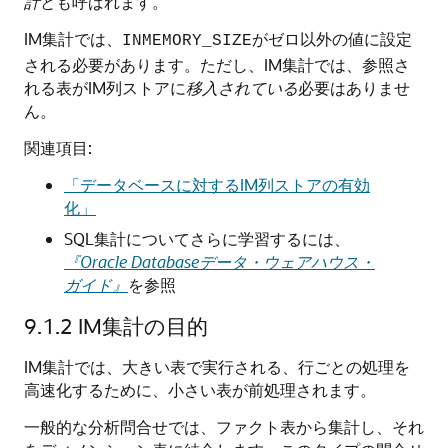
計
とも呼ばれます。
IM集計では、
がゼロ以外の値に設定
INMEMORY_SIZE
される必要があります。ただし、IM集計では、参照さ
れる表がIM列ストアに
移入されている
必要はありませ
ん。
関連項目:
「データベースに対するIM列ストアの有効
化」
SQL集計についてさらに学習するには、
『Oracle Databaseデータ・ウェアハウス・
ガイド』
を参照
9.1.2
IM集計の目的
IM集計では、大きい表で実行される、行ごとの処理を
高速化するために、小さい表が前処理されます。
一般的な分析問合せでは、ファクト表から集計し、それ