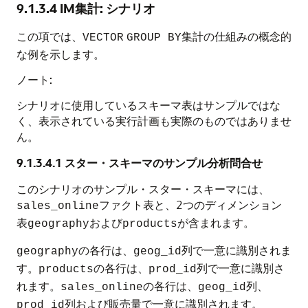
9.1.3.4
IM集計: シナリオ
この項では、
集計の仕組みの概念的
VECTOR
GROUP BY
な例を示します。
ノート:
シナリオに使用しているスキーマ表はサンプルではな
く、表示されている実行計画も実際のものではありませ
ん。
9.1.3.4.1
スター・スキーマのサンプル分析問合せ
このシナリオのサンプル・スター・スキーマには、
ファクト表と、2つのディメンション
sales_online
表
および
が含まれます。
geography
products
の各行は、
列で一意に識別されま
geography
geog_id
す。
の各行は、
列で一意に識別さ
products
prod_id
れます。
の各行は、
列、
sales_online
geog_id
列および販売量で一意に識別されます。
prod_id