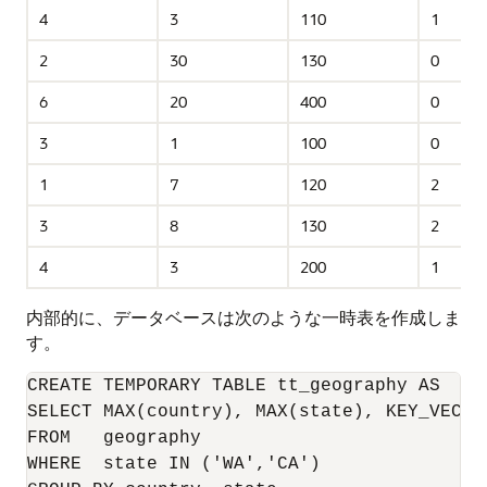
4
3
110
1
2
30
130
0
6
20
400
0
3
1
100
0
1
7
120
2
3
8
130
2
4
3
200
1
内部的に、データベースは次のような一時表を作成しま
す。
CREATE TEMPORARY TABLE tt_geography AS

SELECT MAX(country), MAX(state), KEY_VECTO
FROM   geography

WHERE  state IN ('WA','CA')
