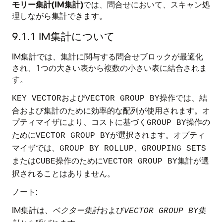
モリー集計(IM集計)
では、問合せにおいて、スキャン処
理しながら集計できます。
9.1.1
IM集計について
IM集計では、集計に関与する問合せブロックが最適化
され、1つの大きい表から複数の小さい表に結合されま
す。
および
操作では、結
KEY VECTOR
VECTOR GROUP BY
合および集計のために効率的な配列が使用されます。オ
プティマイザにより、コストに基づく
操作の
GROUP BY
ために
が選択されます。オプティ
VECTOR GROUP BY
マイザでは、
、
GROUP BY ROLLUP
GROUPING SETS
または
操作のために
集計が選
CUBE
VECTOR GROUP BY
択されることはありません。
ノート:
IM集計は、
ベクター集計
および
集
VECTOR GROUP BY