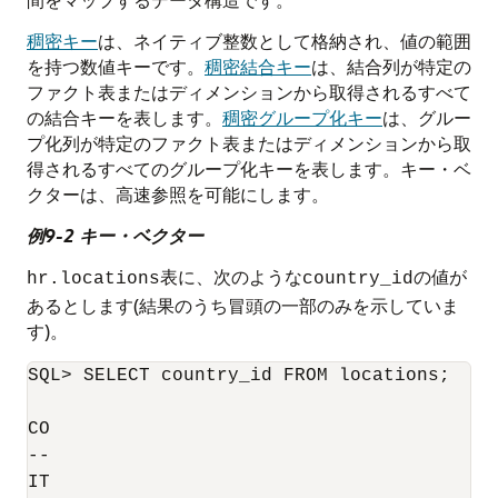
稠密キー
は、ネイティブ整数として格納され、値の範囲
を持つ数値キーです。
稠密結合キー
は、結合列が特定の
ファクト表またはディメンションから取得されるすべて
の結合キーを表します。
稠密グループ化キー
は、グルー
プ化列が特定のファクト表またはディメンションから取
得されるすべてのグループ化キーを表します。キー・ベ
クターは、高速参照を可能にします。
例9-2 キー・ベクター
表に、次のような
の値が
hr.locations
country_id
あるとします(結果のうち冒頭の一部のみを示していま
す)。
SQL> SELECT country_id FROM locations;

CO

--

IT
