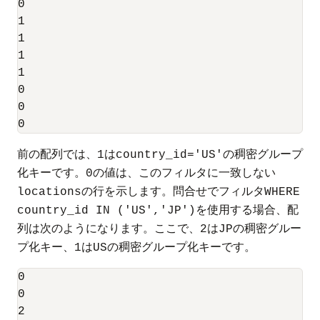
0

1

1

1

1

0

0

前の配列では、
は
の稠密グループ
1
country_id='US'
化キーです。
の値は、このフィルタに一致しない
0
の行を示します。問合せでフィルタ
locations
WHERE
を使用する場合、配
country_id IN ('US','JP')
列は次のようになります。ここで、
は
の稠密グルー
2
JP
プ化キー、
は
の稠密グループ化キーです。
1
US
0

0

2
