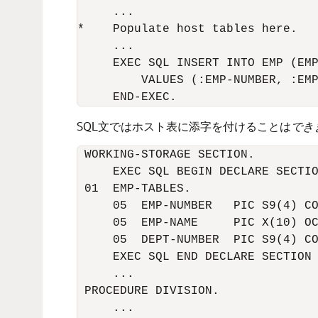
     ... 

*    Populate host tables here. 

     ... 

     EXEC SQL INSERT INTO EMP (EMP
         VALUES (:EMP-NUMBER, :EMP
     END-EXEC. 
SQL文ではホスト表に添字を付けることは
でき
 WORKING-STORAGE SECTION. 

     EXEC SQL BEGIN DECLARE SECTIO
 01  EMP-TABLES. 

     05  EMP-NUMBER   PIC S9(4) CO
     05  EMP-NAME     PIC X(10) OC
     05  DEPT-NUMBER  PIC S9(4) CO
     EXEC SQL END DECLARE SECTION 
     ... 

 PROCEDURE DIVISION. 

     ... 
