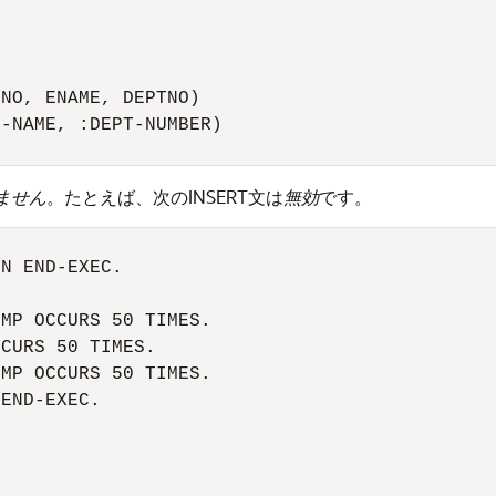
NO, ENAME, DEPTNO) 

-NAME, :DEPT-NUMBER) 

ません
。たとえば、次のINSERT文は
無効
です。
N END-EXEC. 

MP OCCURS 50 TIMES. 

CURS 50 TIMES. 

MP OCCURS 50 TIMES. 

END-EXEC. 
