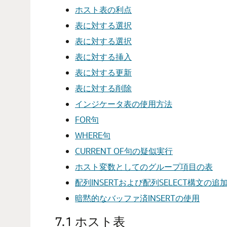
ホスト表の利点
表に対する選択
表に対する選択
表に対する挿入
表に対する更新
表に対する削除
インジケータ表の使用方法
FOR句
WHERE句
CURRENT OF句の疑似実行
ホスト変数としてのグループ項目の表
配列INSERTおよび配列SELECT構文の追
暗黙的なバッファ済INSERTの使用
7.1
ホスト表