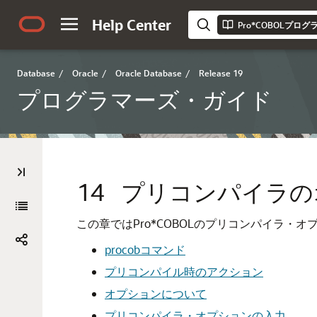
Help Center
Pro*COBOLプロ
Database
/
Oracle
/
Oracle Database
/
Release 19
プログラマーズ・ガイド
14
プリコンパイラの
この章ではPro*COBOLのプリコンパイラ
procobコマンド
プリコンパイル時のアクション
オプションについて
プリコンパイラ・オプションの入力