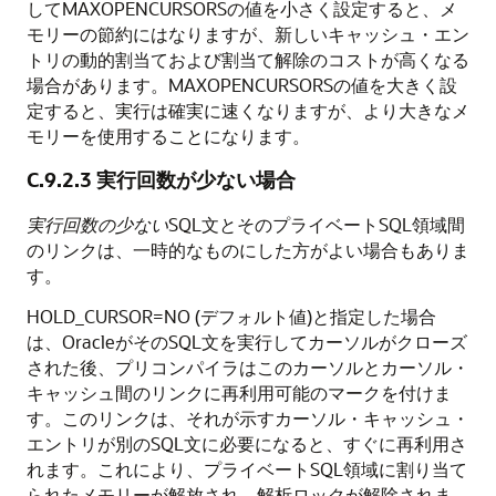
してMAXOPENCURSORSの値を小さく設定すると、メ
モリーの節約にはなりますが、新しいキャッシュ・エン
トリの動的割当ておよび割当て解除のコストが高くなる
場合があります。MAXOPENCURSORSの値を大きく設
定すると、実行は確実に速くなりますが、より大きなメ
モリーを使用することになります。
C.9.2.3
実行回数が少ない場合
実行回数の少ない
SQL文とそのプライベートSQL領域間
のリンクは、一時的なものにした方がよい場合もありま
す。
HOLD_CURSOR=NO (デフォルト値)と指定した場合
は、OracleがそのSQL文を実行してカーソルがクローズ
された後、プリコンパイラはこのカーソルとカーソル・
キャッシュ間のリンクに再利用可能のマークを付けま
す。このリンクは、それが示すカーソル・キャッシュ・
エントリが別のSQL文に必要になると、すぐに再利用さ
れます。これにより、プライベートSQL領域に割り当て
られたメモリーが解放され、解析ロックが解除されま