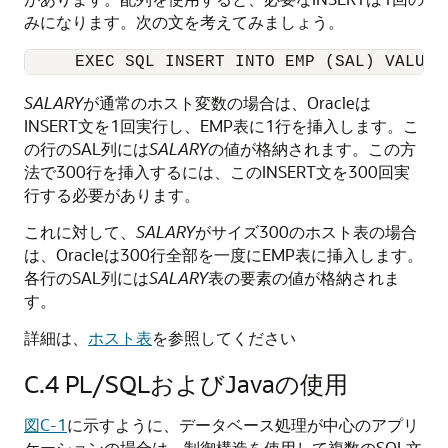
みになります。次の文を考えてみましょう。
SALARY
が通常のホスト変数の場合は、Oracleは
INSERT文を1回実行し、EMP表に1行を挿入します。こ
の行のSAL列には
SALARY
の値が格納されます。この方
法で300行を挿入するには、このINSERT文を300回実
行する必要があります。
これに対して、
SALARY
がサイズ300のホスト表の場合
は、Oracleは300行全部を一度にEMP表に挿入します。
各行のSAL列には
SALARY
表の要素の値が格納されま
す。
詳細は、
ホスト表
を参照してください
C.4
PL/SQLおよびJavaの使用
図C-1
に示すように、データベース処理が中心のアプリ
ケーションの場合は、制御構造を使用して複数のSQL文