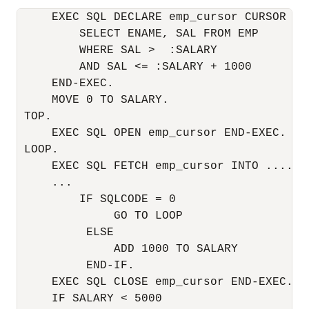
     EXEC SQL DECLARE emp_cursor CURSOR FOR
         SELECT ENAME, SAL FROM EMP

         WHERE SAL >  :SALARY

         AND SAL <= :SALARY + 1000

     END-EXEC. 

     MOVE 0 TO SALARY. 

 TOP. 

     EXEC SQL OPEN emp_cursor END-EXEC.

 LOOP.

     EXEC SQL FETCH emp_cursor INTO ....

     ... 

         IF SQLCODE = 0

              GO TO LOOP

          ELSE

              ADD 1000 TO SALARY

          END-IF.

     EXEC SQL CLOSE emp_cursor END-EXEC.

     IF SALARY < 5000
