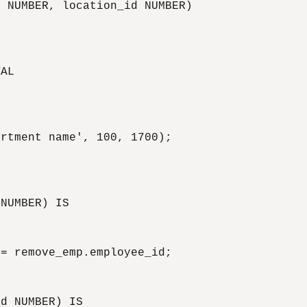
 NUMBER, location_id NUMBER) 

AL 

rtment name', 100, 1700); 



NUMBER) IS 

= remove_emp.employee_id; 

d NUMBER) IS 
