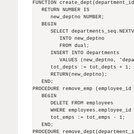
FUNCTION create_dept(department_id
   RETURN NUMBER IS 

      new_deptno NUMBER; 

   BEGIN 

      SELECT departments_seq.NEXTV
         INTO new_deptno 

         FROM dual; 

      INSERT INTO departments 

         VALUES (new_deptno, 'depa
      tot_depts := tot_depts + 1; 
      RETURN(new_deptno); 

   END; 

PROCEDURE remove_emp (employee_id 
   BEGIN 

      DELETE FROM employees 

      WHERE employees.employee_id 
      tot_emps := tot_emps - 1; 

   END; 

PROCEDURE remove_dept(department_i