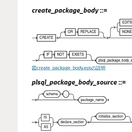
create_package_body
::=
図create_package_body.epsの説明
plsql_package_body_source
::=