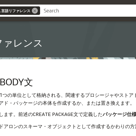
QL言語リファレンス
リファレンス
E BODY文
1つの単位として格納される、関連するプロシージャやストア
アド・パッケージの本体を
作成するか、または置き換えます。
します。前述の
文で定義した
パッケージ
仕
CREATE
PACKAGE
ドアロンのスキーマ・オブジェクトとして作成するかわりの方