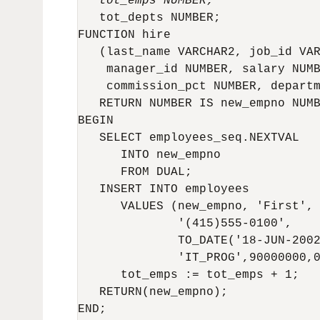
tot_emps NUMBER; 
   tot_depts NUMBER; 

FUNCTION hire 

   (last_name VARCHAR2, job_id VAR
    manager_id NUMBER, salary NUMB
    commission_pct NUMBER, departm
   RETURN NUMBER IS new_empno NUMB
BEGIN 

   SELECT employees_seq.NEXTVAL 

      INTO new_empno 

      FROM DUAL; 

   INSERT INTO employees 

      VALUES (new_empno, 'First', 
              '(415)555-0100',

              TO_DATE('18-JUN-2002
              'IT_PROG',90000000,0
      tot_emps := tot_emps + 1; 

   RETURN(new_empno); 

END; 
