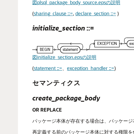
図plsql_package_body_source.epsの説明
(
sharing_clause ::=
,
declare_section ::=
)
initialize_section
::=
図initialize_section.epsの説明
(
statement ::=
、
exception_handler ::=
)
セマンティクス
create_package_body
OR REPLACE
パッケージ本体が存在する場合は、パッケージ
再定義する前のパッケージ本体に対する権限を