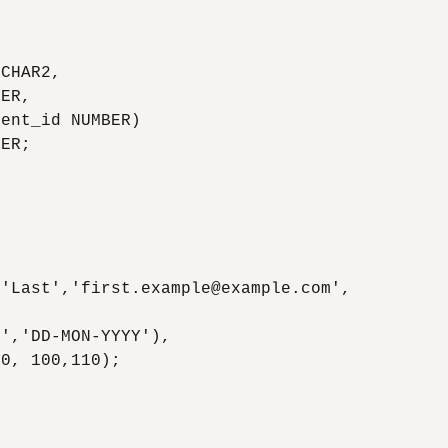
CHAR2, 

ER, 

ent_id NUMBER) 

ER; 

'Last','first.example@example.com',

','DD-MON-YYYY'),

0, 100,110);
