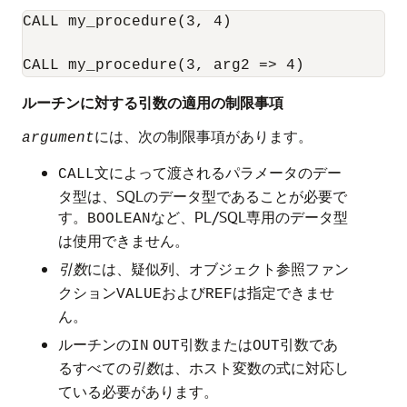
CALL my_procedure(3, 4) 

CALL my_procedure(3, arg2 => 4) 
ルーチンに対する引数の適用の制限事項
には、次の制限事項があります。
argument
文によって渡されるパラメータのデー
CALL
タ型は、SQLのデータ型であることが必要で
す。
など、PL/SQL専用のデータ型
BOOLEAN
は使用できません。
には、疑似列、オブジェクト参照ファン
引数
クション
および
は指定できませ
VALUE
REF
ん。
ルーチンの
引数または
引数であ
IN
OUT
OUT
るすべての
は、ホスト変数の式に対応し
引数
ている必要があります。