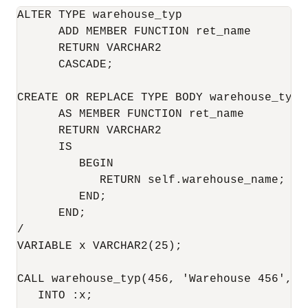
ALTER TYPE warehouse_typ

      ADD MEMBER FUNCTION ret_name

      RETURN VARCHAR2

      CASCADE;

CREATE OR REPLACE TYPE BODY warehouse_typ

      AS MEMBER FUNCTION ret_name

      RETURN VARCHAR2

      IS

         BEGIN

            RETURN self.warehouse_name;

         END;

      END;

/

VARIABLE x VARCHAR2(25);

CALL warehouse_typ(456, 'Warehouse 456', 22
   INTO :x;
