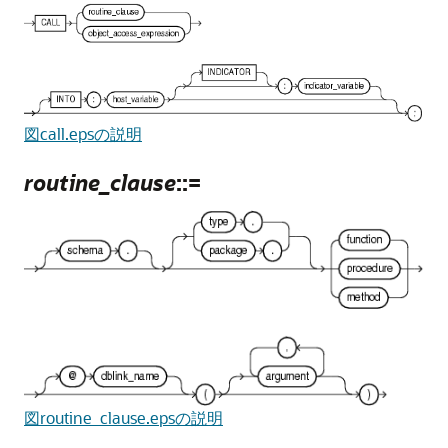
図call.epsの説明
routine_clause
::=
図routine_clause.epsの説明