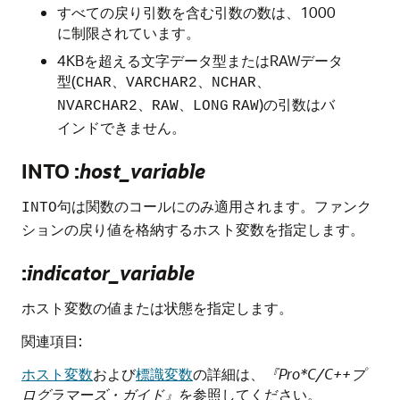
すべての戻り引数を含む引数の数は、1000
に制限されています。
4KBを超える文字データ型またはRAWデータ
型(
、
、
、
CHAR
VARCHAR2
NCHAR
、
、
)の引数はバ
NVARCHAR2
RAW
LONG
RAW
インドできません。
INTO :
host_variable
句は関数のコールにのみ適用されます。ファンク
INTO
ションの戻り値を格納するホスト変数を指定します。
:
indicator_variable
ホスト変数の値または状態を指定します。
関連項目:
ホスト変数
および
標識変数
の詳細は、
『Pro*C/C++プ
ログラマーズ・ガイド』
を参照してください。