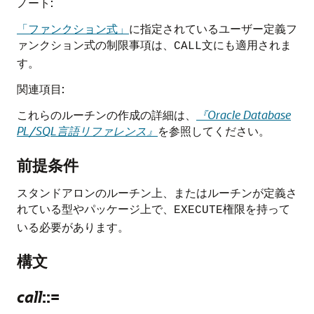
ノート:
「ファンクション式」
に指定されているユーザー定義フ
ァンクション式の制限事項は、
文にも適用されま
CALL
す。
関連項目:
これらのルーチンの作成の詳細は、
『Oracle Database
PL/SQL言語リファレンス』
を参照してください。
前提条件
スタンドアロンのルーチン上、またはルーチンが定義さ
れている型やパッケージ上で、
権限を持って
EXECUTE
いる必要があります。
構文
call
::=