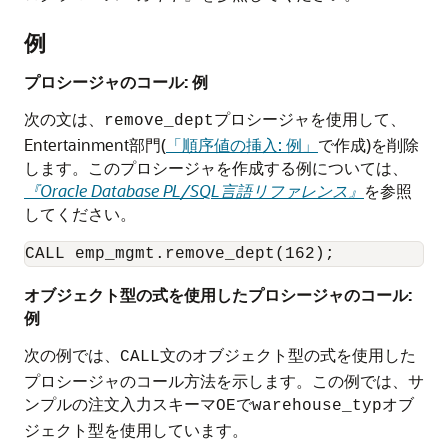
例
プロシージャのコール: 例
次の文は、
プロシージャを使用して、
remove_dept
Entertainment部門(
「順序値の挿入: 例」
で作成)を削除
します。このプロシージャを作成する例については、
『Oracle Database PL/SQL言語リファレンス』
を参照
してください。
CALL emp_mgmt.remove_dept(162); 
オブジェクト型の式を使用したプロシージャのコール:
例
次の例では、
文のオブジェクト型の式を使用した
CALL
プロシージャのコール方法を示します。この例では、サ
ンプルの注文入力スキーマ
で
オブ
OE
warehouse_typ
ジェクト型を使用しています。