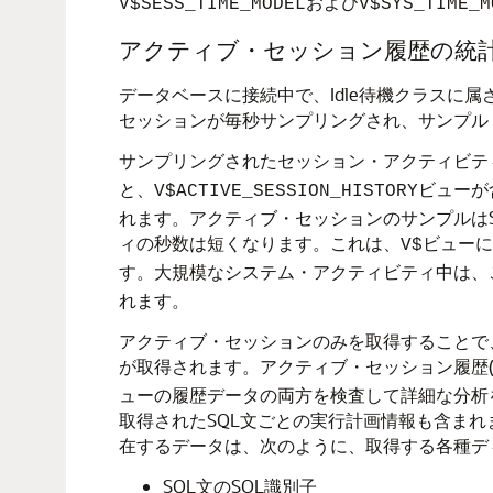
および
V$SESS_TIME_MODEL
V$SYS_TIME_M
アクティブ・セッション履歴の統
データベースに接続中で、Idle待機クラスに属さ
セッションが毎秒サンプリングされ、サンプル・
サンプリングされたセッション・アクティビテ
と、
ビューが
V$ACTIVE_SESSION_HISTORY
れます。アクティブ・セッションのサンプルは
ィの秒数は短くなります。これは、
ビューに
V$
す。大規模なシステム・アクティビティ中は、
れます。
アクティブ・セッションのみを取得することで
が取得されます。アクティブ・セッション履歴(
ューの履歴データの両方を検査して詳細な分析
取得されたSQL文ごとの実行計画情報も含まれ
在するデータは、次のように、取得する各種デ
SQL文のSQL識別子