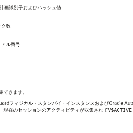
QL計画識別子およびハッシュ値
ック数
リアル番号
集できます。
rdフィジカル・スタンバイ・インスタンスおよびOracle Automatic 
、現在のセッションのアクティビティが収集されて
V$ACTIVE