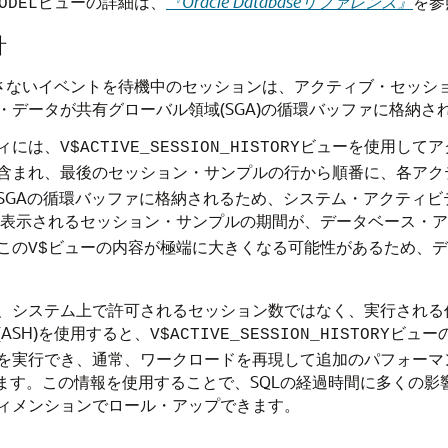
ビューの詳細は、
『Oracle Databaseリファレンス』
を参
ODEL
計
ないイベントを待機中のセッションは、アクティブ・セッションとみ
データが共有グローバル領域(SGA)の循環バッファに格納さ
ィには、
ビューを使用してア
V$ACTIVE_SESSION_HISTORY
含まれ、最後のセッション・サンプルの行から順番に、各アク
SGAの循環バッファに格納されるため、システム・アクティ
表示されるセッション・サンプルの期間が、データベース・ア
この
ビューの内容が極端に大きくなる可能性があるため、デ
V$
、システム上で許可されるセッション数ではなく、実行される
ASH)を使用すると、
ビュー
V$ACTIVE_SESSION_HISTORY
を実行でき、通常、ワークロードを再現して追加のパフォーマ
ます。この情報を使用することで、SQLの経過時間に多くの影響
ィメンションでロール・アップできます。