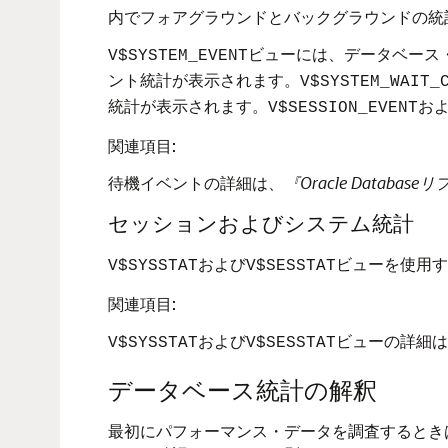
内でフォアグラウンドとバックグラウンドの統
ビューには、データベース
V$SYSTEM_EVENT
ント統計が表示されます。
V$SYSTEM_WAIT_
統計が表示されます。
お
V$SESSION_EVENT
関連項目:
待機イベントの詳細は、
『Oracle Databas
セッションおよびシステム統計
および
ビューを使用す
V$SYSSTAT
V$SESSTAT
関連項目:
および
ビューの詳細は
V$SYSSTAT
V$SESSTAT
データベース統計の解釈
最初にパフォーマンス・データを調査するとき