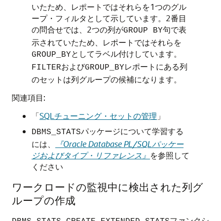
いたため、レポートではそれらを1つのグル
ープ・フィルタとして示しています。2番目
の問合せでは、2つの列が
句で表
GROUP BY
示されていたため、レポートではそれらを
としてラベル付けしています。
GROUP_BY
および
レポートにある列
FILTER
GROUP_BY
のセットは列グループの候補になります。
関連項目:
「
SQLチューニング・セットの管理
」
パッケージについて学習する
DBMS_STATS
には、
『Oracle Database PL/SQLパッケー
ジおよびタイプ・リファレンス』
を参照して
ください
ワークロードの監視中に検出された列グ
ループの作成
ファンクシ