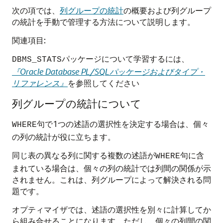
次の項では、
列グループの統計
の概要および列グループ
の統計を手動で管理する方法について説明します。
関連項目:
パッケージについて学習するには、
DBMS_STATS
『Oracle Database PL/SQLパッケージおよびタイプ・
リファレンス』
を参照してください
列グループの統計について
句で1つの述語の選択性を決定する場合は、個々
WHERE
の列の統計が役に立ちます。
同じ表の異なる列に関する複数の述語が
句に含
WHERE
まれている場合は、個々の列の統計では列間の関係が示
されません。これは、列グループによって解決される問
題です。
オプティマイザでは、述語の選択性を別々に計算してか
ら組み合せることになります。ただし、個々の列間の関