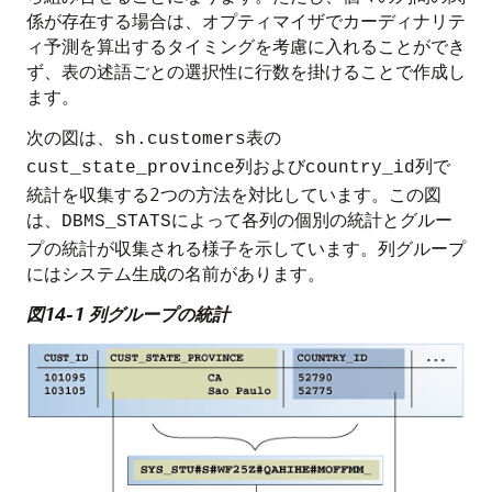
係が存在する場合は、オプティマイザでカーディナリテ
ィ予測を算出するタイミングを考慮に入れることができ
ず、表の述語ごとの選択性に行数を掛けることで作成し
ます。
次の図は、
表の
sh.customers
列および
列で
cust_state_province
country_id
統計を収集する2つの方法を対比しています。この図
は、
によって各列の個別の統計とグルー
DBMS_STATS
プの統計が収集される様子を示しています。列グループ
にはシステム生成の名前があります。
図14-1 列グループの統計