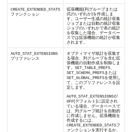
拡張機能(列グループまたは
CREATE_EXTENDED_STATS
式のいずれか)を作成しま
ファンクション
す。ユーザー生成の統計収集
ジョブまたは自動の統計収集
ジョブのいずれかで表の統計
を収集した場合、データベー
スでは拡張機能の統計が収集
されます。
オプティマイザ統計を収集す
AUTO_STAT_EXTENSIONS
る場合、列グループを含む拡
プリファレンス
張機能の自動作成を制御しま
す。
、
SET_TABLE_PREFS
または
SET_SCHEMA_PREFS
を使用し
SET_GLOBAL_PREFS
て、このプリファレンスを設
定します。
が
AUTO_STAT_EXTENSIONS
(デフォルト)に設定され
OFF
ている場合、データベースで
は、列グループ統計を自動的
に作成しません。拡張機能を
作成するには、
フ
CREATE_EXTENDED_STATS
ァンクションを実行するか、