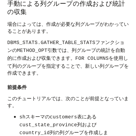
手動による列グループの作成および統計
の収集
場合によっては、作成が必要な列グループがわかってい
ることがあります。
ファンクショ
DBMS_STATS.GATHER_TABLE_STATS
ンの
引数では、列グループの統計を自動
METHOD_OPT
的に作成および収集できます。
を使用し
FOR COLUMNS
て列のグループを指定することで、新しい列グループを
作成できます。
前提条件
このチュートリアルでは、次のことが前提となっていま
す。
スキーマの
表にある
sh
customers
列および
cust_state_province
列の列グループを作成しま
country_id