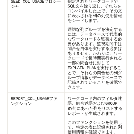
プロシー
指定されたワークロードで
SEED_COL_USAGE
SQL文を繰り返し、それらを
ジャ
コンパイルした上で、その文
に表示される列の列使用情報
をシードします。
適切な列グループを決定する
には、データベースで代表的
なワークロードを監視する必
要があります。監視期間中は
問合せ自体を実行する必要は
ありません。かわりに、ワー
クロードで長時間実行される
一部の問合せに対して
を実行するこ
EXPLAIN PLAN
とで、それらの問合せの列グ
ループ情報がデータベースで
記録されていることを確認で
きます。
ファ
ワークロード内のフィルタ述
REPORT_COL_USAGE
語、結合述語および
ンクション
GROUP
句にあった列をリストする
BY
レポートが生成されます。
このファンクションを使用し
て、特定の表に記録された列
使用情報を確認できます。