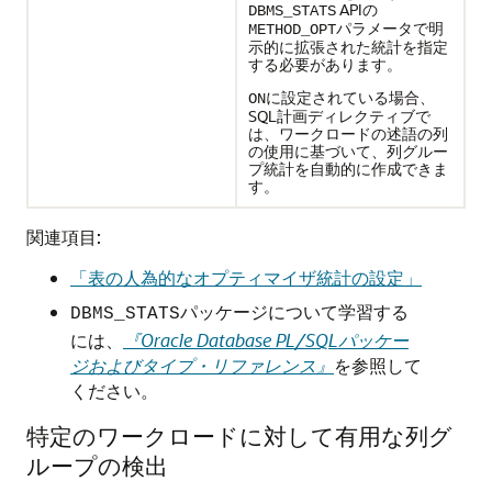
APIの
DBMS_STATS
パラメータで明
METHOD_OPT
示的に拡張された統計を指定
する必要があります。
に設定されている場合、
ON
SQL計画ディレクティブで
は、ワークロードの述語の列
の使用に基づいて、列グルー
プ統計を自動的に作成できま
す。
関連項目:
「表の人為的なオプティマイザ統計の設定」
パッケージについて学習する
DBMS_STATS
には、
『Oracle Database PL/SQLパッケー
ジおよびタイプ・リファレンス』
を参照して
ください。
特定のワークロードに対して有用な列グ
ループの検出