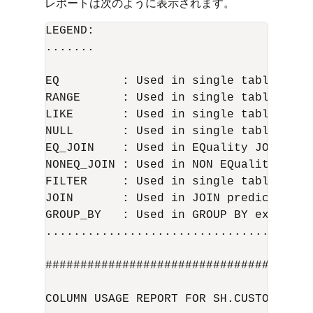
レポートは次のように表示されます。
LEGEND:

.......

EQ         : Used in single table EQual
RANGE      : Used in single table RANGE
LIKE       : Used in single table LIKE 
NULL       : Used in single table is (
EQ_JOIN    : Used in EQuality JOIN pred
NONEQ_JOIN : Used in NON EQuality JOIN 
FILTER     : Used in single table FILTE
JOIN       : Used in JOIN predicate

GROUP_BY   : Used in GROUP BY expressio
......................................
######################################
COLUMN USAGE REPORT FOR SH.CUSTOMERS_TE