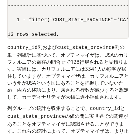
------------------------------------------
   1 - filter("CUST_STATE_PROVINCE"='CA' A
列および
列の
country_id
cust_state_province
単一列統計に基づいて、オプティマイザは、USAのカリ
フォルニアの顧客の問合せで128行戻されると見積りま
す。実際には、カリフォルニアには3341人の顧客が居
住していますが、オプティマイザは、カリフォルニアと
いう州がUSAという国にあることを把握していないた
め、両方の述語により、戻される行数が減少すると想定
して、カーディナリティが大幅に過小評価されます。
列グループの統計を収集することで、
と
country_id
の値の間に実世界での関連が
cust_state_province
あることをオプティマイザに認識させることができま
す。これらの統計によって、オプティマイザは、より正