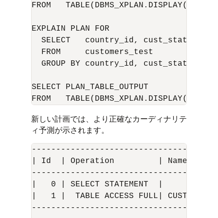
FROM   TABLE(DBMS_XPLAN.DISPLAY('plan_
EXPLAIN PLAN FOR

  SELECT   country_id, cust_state_prov
  FROM     customers_test

  GROUP BY country_id, cust_state_provi
SELECT PLAN_TABLE_OUTPUT 

新しい計画では、より正確なカーディナリテ
ィ予測が示されます。
---------------------------------------
| Id  | Operation         | Name       
---------------------------------------
|   0 | SELECT STATEMENT  |            
|   1 |  TABLE ACCESS FULL| CUSTOMERS_
---------------------------------------