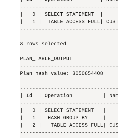
---------------------------------------
|   0 | SELECT STATEMENT  |            
|   1 |  TABLE ACCESS FULL| CUSTOMERS_
---------------------------------------
8 rows selected.

PLAN_TABLE_OUTPUT

--------------------------------------
Plan hash value: 3050654408

---------------------------------------
| Id  | Operation          | Name      
---------------------------------------
|   0 | SELECT STATEMENT   |           
|   1 |  HASH GROUP BY     |          
|   2 |   TABLE ACCESS FULL| CUSTOMERS_
---------------------------------------