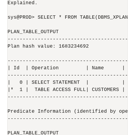
Explained.

sys@PROD> SELECT * FROM TABLE(DBMS_XPLAN.DI
PLAN_TABLE_OUTPUT

------------------------------------------
Plan hash value: 1683234692

------------------------------------------
| Id  | Operation         | Name      | Ro
------------------------------------------
|   0 | SELECT STATEMENT  |           |  1
|*  1 |  TABLE ACCESS FULL| CUSTOMERS |  
1
------------------------------------------
Predicate Information (identified by operat
-------------------------------------------
PLAN_TABLE_OUTPUT
