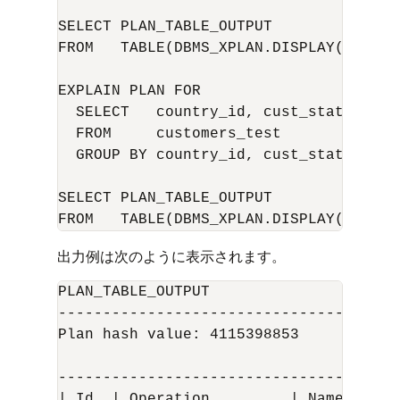
SELECT PLAN_TABLE_OUTPUT 

FROM   TABLE(DBMS_XPLAN.DISPLAY('plan_
EXPLAIN PLAN FOR

  SELECT   country_id, cust_state_prov
  FROM     customers_test

  GROUP BY country_id, cust_state_provi
SELECT PLAN_TABLE_OUTPUT 

出力例は次のように表示されます。
PLAN_TABLE_OUTPUT

--------------------------------------
Plan hash value: 4115398853

---------------------------------------
| Id  | Operation         | Name       