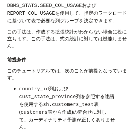
および
DBMS_STATS.SEED_COL_USAGE
を使用して、指定のワークロード
REPORT_COL_USAGE
に基づいて表で必要な列グループを決定できます。
この手法は、作成する拡張統計がわからない場合に役に
立ちます。この手法は、式の統計に対しては機能しませ
ん。
前提条件
このチュートリアルでは、次のことが前提となっていま
す。
列および
country_id
列を参照する述語
cust_state_province
を使用する
表
sh.customers_test
(
表から作成)の問合せに対し
customers
て、カーディナリティ予測が正しくありませ
ん。