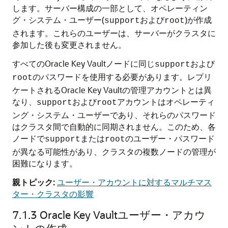
します。サーバー構成の一部として、オペレーティン
グ・システム・ユーザー(
および
)が作成
support
root
されます。これらのユーザーは、サーバーがクラスタに
参加した後も変更されません。
すべてのOracle Key Vaultノードに同じ
および
support
のパスワードを使用する必要があります。レプリ
root
ケートされるOracle Key Vaultの管理アカウントとは異
なり、
および
アカウントはオペレーティ
support
root
ング・システム・ユーザーであり、それらのパスワード
はクラスタ間で自動的に同期されません。このため、各
ノードで
または
のユーザー・パスワード
support
root
が異なる可能性があり、クラスタの複数ノードの管理が
困難になります。
親トピック:
ユーザー・アカウントに対するマルチマス
ター・クラスタの影響
7.1.3
Oracle Key Vaultユーザー・アカウ