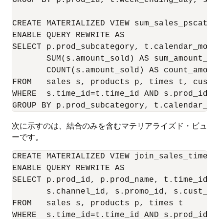
GROUP BY p.prod_id, t.week_ending_day, s.cu
CREATE MATERIALIZED VIEW sum_sales_pscat_mo
ENABLE QUERY REWRITE AS

SELECT p.prod_subcategory, t.calendar_mont
       SUM(s.amount_sold) AS sum_amount_sol
       COUNT(s.amount_sold) AS count_amount
FROM   sales s, products p, times t, custom
WHERE  s.time_id=t.time_id AND s.prod_id=p
次に示すのは、結合のみを含むマテリアライズド・ビュ
ーです。
CREATE MATERIALIZED VIEW join_sales_time_pr
ENABLE QUERY REWRITE AS

SELECT p.prod_id, p.prod_name, t.time_id, t
       s.channel_id, s.promo_id, s.cust_id,
FROM   sales s, products p, times t

WHERE  s.time_id=t.time_id AND s.prod_id = 