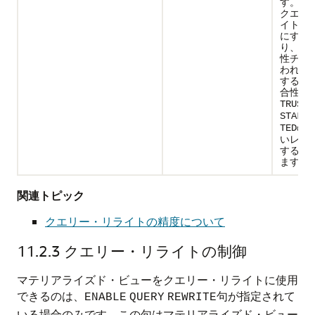
す。こ
クエリ
イトを
にする(
り、制
性チェ
われな
する)
合性レ
TRUSTE
STALE_
の
TED
いレベ
する必
ます。
関連トピック
クエリー・リライトの精度について
11.2.3
クエリー・リライトの制御
マテリアライズド・ビューをクエリー・リライトに使用
できるのは、
句が指定されて
ENABLE
QUERY
REWRITE
いる場合のみです。この句はマテリアライズド・ビュー