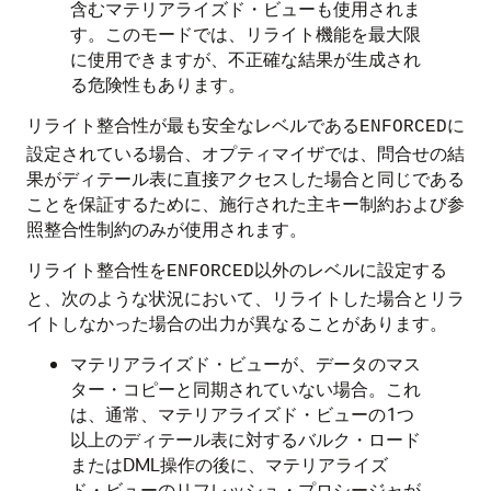
含むマテリアライズド・ビューも使用されま
す。このモードでは、リライト機能を最大限
に使用できますが、不正確な結果が生成され
る危険性もあります。
リライト整合性が最も安全なレベルである
に
ENFORCED
設定されている場合、オプティマイザでは、問合せの結
果がディテール表に直接アクセスした場合と同じである
ことを保証するために、施行された主キー制約および参
照整合性制約のみが使用されます。
リライト整合性を
以外のレベルに設定する
ENFORCED
と、次のような状況において、リライトした場合とリラ
イトしなかった場合の出力が異なることがあります。
マテリアライズド・ビューが、データのマス
ター・コピーと同期されていない場合。これ
は、通常、マテリアライズド・ビューの1つ
以上のディテール表に対するバルク・ロード
またはDML操作の後に、マテリアライズ
ド・ビューのリフレッシュ・プロシージャが