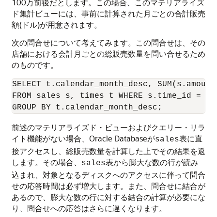
100万前後だとします。この場合、このマテリアライズ
ド集計ビューには、事前に計算された月ごとの合計販売
額(ドル)が用意されます。
次の問合せについて考えてみます。この問合せは、その
店舗における会計月ごとの総販売数量を問い合せるため
のものです。
SELECT t.calendar_month_desc, SUM(s.amount_
FROM sales s, times t WHERE s.time_id = t.t
前述のマテリアライズド・ビューおよびクエリー・リラ
イト機能がない場合、Oracle Databaseが
表に直
sales
接アクセスし、総販売数量を計算した上でその結果を返
します。その場合、
表から膨大な数の行が読み
sales
込まれ、対象となるディスクへのアクセスに伴って問合
せの応答時間は必ず増大します。また、問合せに結合が
あるので、膨大な数の行に対する結合の計算が必要にな
り、問合せへの応答はさらに遅くなります。