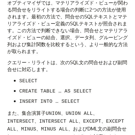
オプティマイザでは、マテリアライズド・ビューが関わ
る問合せをリライトする場合の判断に2つの方法が使用
されます。最初の方法で、問合せのSQLテキストとマテ
リアライズド・ビュー定義のSQLテキストが照合されま
す。この方法で判断できない場合、問合せとマテリアラ
イズド・ビューの結合、選択、データ列、グルーピング
列および集計関数を比較するという、より一般的な方法
が取られます。
クエリー・リライトは、次のSQL文の問合せおよび副問
合せに対応します。
SELECT
CREATE TABLE … AS SELECT
INSERT INTO … SELECT
また、集合演算子
、
、
UNION
UNION ALL
、
、
、
INTERSECT
INTERSECT ALL
EXCEPT
EXCEPT
、
、
、およびDML文の副問合せ
ALL
MINUS
MINUS ALL