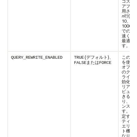
コスト
アプロ
用され
行(n =
n
10、10
1000
での時
速くな
最適化
す。
(デフォルト)、
このオ
QUERY_REWRITE_ENABLED
TRUE
を使用
または
FALSE
FORCE
オプテ
のクエ
ライト
効化さ
リアラ
ビュー
きるよ
り、パ
ンスが
す。
FA
定する
ティマ
エリー
ト機能
なり、