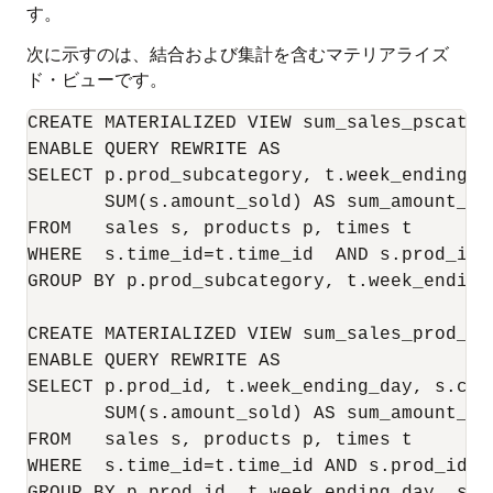
す。
次に示すのは、結合および集計を含むマテリアライズ
ド・ビューです。
CREATE MATERIALIZED VIEW sum_sales_pscat_we
ENABLE QUERY REWRITE AS

SELECT p.prod_subcategory, t.week_ending_da
       SUM(s.amount_sold) AS sum_amount_sol
FROM   sales s, products p, times t

WHERE  s.time_id=t.time_id  AND s.prod_id=p
GROUP BY p.prod_subcategory, t.week_ending_
CREATE MATERIALIZED VIEW sum_sales_prod_wee
ENABLE QUERY REWRITE AS

SELECT p.prod_id, t.week_ending_day, s.cust
       SUM(s.amount_sold) AS sum_amount_sol
FROM   sales s, products p, times t

WHERE  s.time_id=t.time_id AND s.prod_id=p.