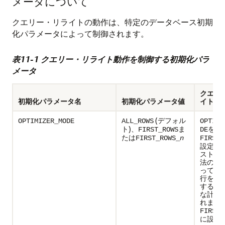
メータについて
クエリー・リライトの動作は、特定のデータベース初期
化パラメータによって制御されます。
表11-1 クエリー・リライト動作を制御する初期化パラ
メータ
クエリ
初期化パラメータ名
初期化パラメータ値
イトの
(デフォル
OPTIMIZER_MODE
ALL_ROWS
OPTIMI
ト)、
ま
を
FIRST_ROWS
DE
たは
FIRST_ROWS_
n
FIRST_
設定す
ストと
法の組
って、
行を高
するた
な計画
れます
FIRST_
に設定