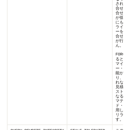
されて
合せの
合せコ
が低く
にも、
ライズ
ーを使
合せの
が行わ
ん。
FORCE
ると、
マイザ
ー・リ
能が有
り、リ
れない
見積り
ストの
なる場
マテリ
ド・ビ
用して
リライ
す。