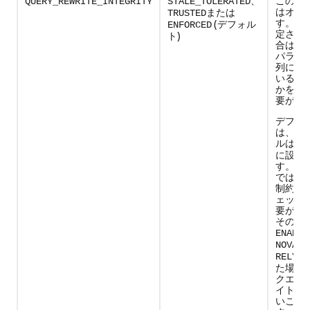
、
このパ
QUERY_REWRITE_INTEGRITY
STALE_TOLERATED
はオプ
または
TRUSTED
す。た
(デフォル
ENFORCED
定され
ト)
合は、
パラメ
列に指
いる値
かを指
要があ
デフォ
は、整
ルは
EN
に設定
す。こ
では、
制約の
ェック
要があ
そのた
ENABLE
NOVALI
を
RELY
た場合
クエリ
イトが
いこと