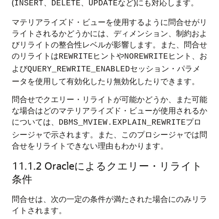
(
、
、
など)にも対応します。
INSERT
DELETE
UPDATE
マテリアライズド・ビューを使用するように問合せがリ
ライトされるかどうかには、ディメンション、制約およ
びリライトの整合性レベルが影響します。また、問合せ
のリライトは
ヒントや
ヒント、お
REWRITE
NOREWRITE
よび
セッション・パラメ
QUERY_REWRITE_ENABLED
ータを使用して有効化したり無効化したりできます。
問合せでクエリー・リライトが可能かどうか、また可能
な場合はどのマテリアライズド・ビューが使用されるか
については、
プロ
DBMS_MVIEW.EXPLAIN_REWRITE
シージャで示されます。また、このプロシージャでは問
合せをリライトできない理由もわかります。
11.1.2
Oracleによるクエリー・リライト
条件
問合せは、次の一定の条件が満たされた場合にのみリラ
イトされます。