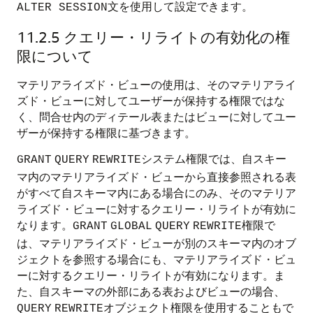
文を使用して設定できます。
ALTER SESSION
11.2.5
クエリー・リライトの有効化の権
限について
マテリアライズド・ビューの使用は、そのマテリアライ
ズド・ビューに対してユーザーが保持する権限ではな
く、問合せ内のディテール表またはビューに対してユー
ザーが保持する権限に基づきます。
システム権限では、自スキー
GRANT
QUERY
REWRITE
マ内のマテリアライズド・ビューから直接参照される表
がすべて自スキーマ内にある場合にのみ、そのマテリア
ライズド・ビューに対するクエリー・リライトが有効に
なります。
権限で
GRANT
GLOBAL
QUERY
REWRITE
は、マテリアライズド・ビューが別のスキーマ内のオブ
ジェクトを参照する場合にも、マテリアライズド・ビュ
ーに対するクエリー・リライトが有効になります。ま
た、自スキーマの外部にある表およびビューの場合、
オブジェクト権限を使用することもで
QUERY
REWRITE