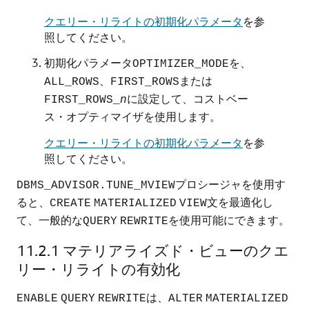
クエリー・リライトの初期化パラメータ
を参
照してください。
初期化パラメータ
を、
OPTIMIZER_MODE
、
または
ALL_ROWS
FIRST_ROWS
に設定して、コストベー
FIRST_ROWS_
n
ス・オプティマイザを使用します。
クエリー・リライトの初期化パラメータ
を参
照してください。
プロシージャを使用す
DBMS_ADVISOR.TUNE_MVIEW
ると、
文を最適化し
CREATE
MATERIALIZED
VIEW
て、一般的な
を使用可能にできます。
QUERY
REWRITE
11.2.1
マテリアライズド・ビューのクエ
リー・リライトの有効化
は、
ENABLE
QUERY
REWRITE
ALTER
MATERIALIZED