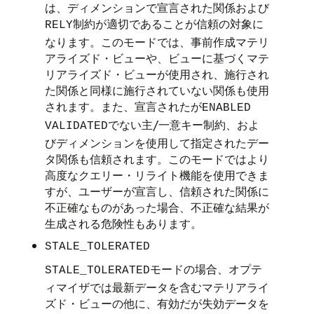
は、ディメンションで宣言された関係および
制約が適切であることが信頼の対象に
RELY
なります。このモードでは、事前作成マテリ
アライズド・ビューや、ビューに基づくマテ
リアライズド・ビューが使用され、施行され
た関係と同様に施行されていない関係も使用
されます。また、宣言されたが
ENABLED
でない主/一意キー制約、およ
VALIDATED
びディメンションを使用して指定されたデー
タ関係も信頼されます。このモードではより
高度なクエリー・リライト機能を使用できま
すが、ユーザーが宣言し、信頼された関係に
不正確なものがあった場合、不正確な結果が
生成される危険性もあります。
STALE_TOLERATED
モードの場合、オプテ
STALE_TOLERATED
ィマイザでは最新データを含むマテリアライ
ズド・ビューの他に、有効だが失効データを