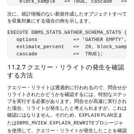
次に、統計情報のない新規作成したオブジェクトすべて
を収集対象にする場合の例を示します。
EXECUTE DBMS_STATS.GATHER_SCHEMA_STATS ( 'S
   options            => 'GATHER EMPTY', -

   estimate_percent   =>  20, block_sample 
   cascade            =>  TRUE);
11.2.7
クエリー・リライトの発生を確認
する方法
クエリー・リライトは透過的に行われるので、問合せが
リライトされたかどうかを確認するには、特別なステッ
プを実行する必要があります。問合せが高速に実行され
た場合、リライトが発生したと考えられますが、これは
確認にはなりません。そのため、
文ま
EXPLAIN
PLAN
たは
プロシージャ
DBMS_MVIEW.EXPLAIN_REWRITE
を使用して、クエリー・リライトが発生したことを確認