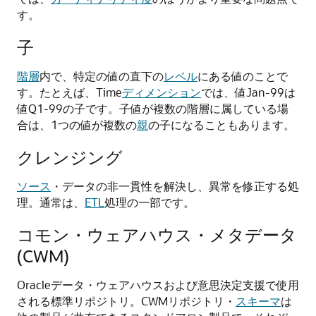
す。
子
階層
内で、特定の値の直下の
レベル
にある値のことで
す。たとえば、Time
ディメンション
では、値Jan-99は
値Q1-99の子です。子値が複数の階層に属している場
合は、1つの値が複数の
親
の子になることもあります。
クレンジング
ソース
・データの非一貫性を解決し、異常を修正する処
理。通常は、
ETL
処理の一部です。
コモン・ウェアハウス・メタデータ
(CWM)
Oracleデータ・ウェアハウスおよび意思決定支援で使用
される標準リポジトリ。CWMリポジトリ・
スキーマ
は