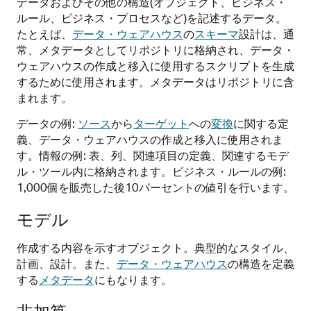
データおよびその他の構造(オブジェクト、ビジネス・
ルール、ビジネス・プロセスなど)を記述するデータ。
たとえば、
データ・ウェアハウス
の
スキーマ
設計は、通
常、メタデータとしてリポジトリに格納され、データ・
ウェアハウスの作成と移入に使用するスクリプトを生成
するために使用されます。メタデータはリポジトリに含
まれます。
データの例:
ソース
から
ターゲット
への
変換
に関する定
義、データ・ウェアハウスの作成と移入に使用されま
す。情報の例: 表、列、関連項目の定義、関連するモデ
ル・ツール内に格納されます。ビジネス・ルールの例:
1,000個を販売した後10パーセントの値引を行います。
モデル
作成する内容を示すオブジェクト。典型的なスタイル、
計画、設計。また、
データ・ウェアハウス
の構造を定義
する
メタデータ
にもなります。