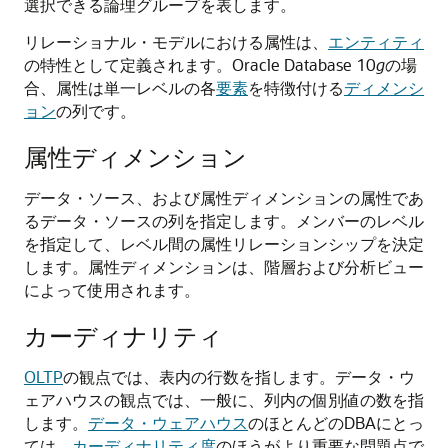
選択できる論理グループを表します。
リレーショナル・モデルにおける属性は、
エンティティ
の特性として定義されます。Oracle Database 10
g
の場
合、属性は単一レベルの各
要素
を特徴付ける
ディメンシ
ョン
の列です。
属性ディメンション
データ・ソース、および属性ディメンションの属性であ
るデータ・ソースの列を指定します。メンバーのレベル
を指定して、レベル間の属性リレーションシップを決定
します。属性ディメンションは、階層および分析ビュー
によって使用されます。
カーディナリティ
OLTP
の観点では、表内の行数を指します。データ・ウ
ェアハウスの観点では、一般に、列内の個別値の数を指
します。
データ・ウェアハウス
のほとんどのDBAにとっ
ては、
カーディナリティ度
のほうがより重要な問題点で