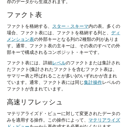
存のデータから生成されます。
ファクト表
ファクトを格納する、
スター・スキーマ
内の表。多くの
場合、ファクト表には、ファクトを格納する列と、
ディ
メンション表
の外部キーとなる列の2種類の列がありま
す。通常、ファクト表の主キーは、その表のすべての外
部キーで構成されるコンポジット・キーです。
ファクト表には、詳細
レベル
のファクトまたは集計され
たファクト(集計されたファクトを含むファクト表は、
サマリー表と呼ばれることが多い)のいずれかが含まれ
ています。通常、ファクト表には同じ
集計操作
レベルの
ファクトが含まれています。
高速リフレッシュ
マテリアライズド・ビューに対して変更されたデータの
みを適用する操作。この操作によって、
マテリアライズ
ド・ビュー
を一から再作成する必要がなくなります。