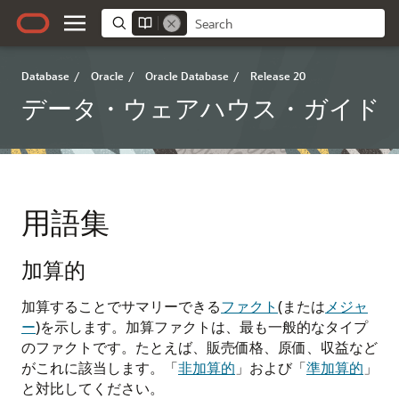
Database
/
Oracle
/
Oracle Database
/
Release 20
データ・ウェアハウス・ガイド
用語集
加算的
加算することでサマリーできる
ファクト
(または
メジャ
ー
)を示します。加算ファクトは、最も一般的なタイプ
のファクトです。たとえば、販売価格、原価、収益など
がこれに該当します。「
非加算的
」および「
準加算的
」
と対比してください。