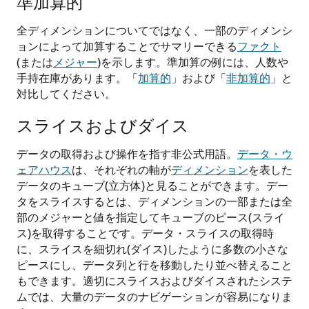
準加算的
全ディメンションについてではなく、一部のディメンシ
ョンによって加算することでサマリーできる
ファクト
(または
メジャー
)を示します。準加算の例には、人数や
手持在庫があります。「
加算的
」および「
非加算的
」と
対比してください。
スライスおよびダイス
データの取得および操作を指す非公式用語。
データ・ウ
ェアハウス
は、それぞれの軸が
ディメンション
を表した
データのキューブ(立方体)と見ることができます。デー
タをスライスするとは、ディメンションの一部または全
部のメジャーと値を指定してキューブのピース(スライ
ス)を取得することです。データ・スライスの取得時
に、スライスを細切れ(ダイス)したように多数の小さな
ピースにし、データ列と行を移動したり並べ替えること
もできます。適切にスライスおよびダイスされたシステ
ムでは、大量のデータのナビゲーションが容易になりま