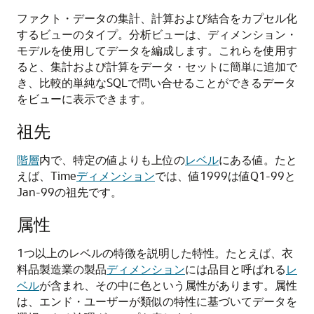
ファクト・データの集計、計算および結合をカプセル化
するビューのタイプ。分析ビューは、ディメンション・
モデルを使用してデータを編成します。これらを使用す
ると、集計および計算をデータ・セットに簡単に追加で
き、比較的単純なSQLで問い合せることができるデータ
をビューに表示できます。
祖先
階層
内で、特定の値よりも上位の
レベル
にある値。たと
えば、Time
ディメンション
では、値1999は値Q1-99と
Jan-99の祖先です。
属性
1つ以上のレベルの特徴を説明した特性。たとえば、衣
料品製造業の製品
ディメンション
には品目と呼ばれる
レ
ベル
が含まれ、その中に色という属性があります。属性
は、エンド・ユーザーが類似の特性に基づいてデータを