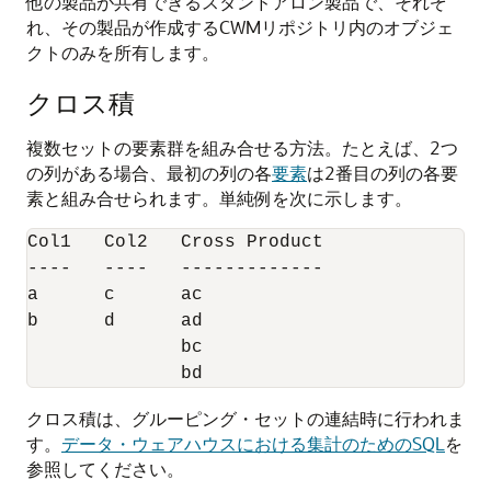
他の製品が共有できるスタンドアロン製品で、それぞ
れ、その製品が作成するCWMリポジトリ内のオブジェ
クトのみを所有します。
クロス積
複数セットの要素群を組み合せる方法。たとえば、2つ
の列がある場合、最初の列の各
要素
は2番目の列の各要
素と組み合せられます。単純例を次に示します。
Col1   Col2   Cross Product

----   ----   -------------

a      c      ac

b      d      ad

              bc

クロス積は、グルーピング・セットの連結時に行われま
す。
データ・ウェアハウスにおける集計のためのSQL
を
参照してください。