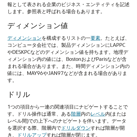
報として表される企業のビジネス・エンティティを記述
します。参照表と呼ばれる場合もあります。
ディメンション値
ディメンション
を構成するリストの一
要素
。たとえば、
コンピュータ会社では、製品ディメンションにLAPPC
やDESKPCなどのディメンション値を持ちます。地理デ
ィメンション内の値には、BostonおよびParisなどが含
まれる場合があります。また、時間ディメンション内の
値には、MAY96やJAN97などが含まれる場合がありま
す。
ドリル
1つの項目から一連の関連項目にナビゲートすることで
す。ドリル操作は通常、ある
階層
内の
レベル
内(または
レベル間)での上下へのナビゲートを伴います。データ
を選択する際、階層内で
ドリルダウン
すれば階層が開
き、
ドリルアップ
すれば階層が閉じます。