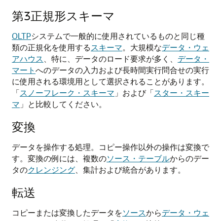
第3正規形スキーマ
OLTP
システムで一般的に使用されているものと同じ種
類の正規化を使用する
スキーマ
。大規模な
データ・ウェ
アハウス
、特に、データのロード要求が多く、
データ・
マート
へのデータの入力および長時間実行問合せの実行
に使用される環境用として選択されることがあります。
「
スノーフレーク・スキーマ
」および「
スター・スキー
マ
」と比較してください。
変換
データを操作する処理。コピー操作以外の操作は変換で
す。変換の例には、複数の
ソース・テーブル
からのデー
タの
クレンジング
、集計および統合があります。
転送
コピーまたは変換したデータを
ソース
から
データ・ウェ