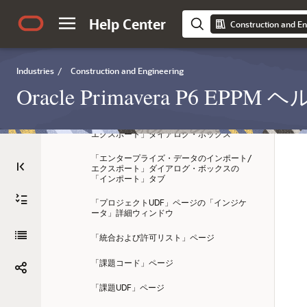
ーバル」タブ
Help Center
Construction and En
「ID文字数」ページ
「リスク・スコアリング・マトリックス」
ページの「影響」詳細ウィンドウ
Industries
/
Construction and Engineering
Oracle Primavera P6 EP
「カレンダ」ダイアログ・ボックスの「カ
レンダ・イベントのインポート」タブ
「エンタープライズ・データのインポート/
エクスポート」ダイアログ・ボックス
「エンタープライズ・データのインポート/
エクスポート」ダイアログ・ボックスの
「インポート」タブ
「プロジェクトUDF」ページの「インジケ
ータ」詳細ウィンドウ
「統合および許可リスト」ページ
「課題コード」ページ
「課題UDF」ページ