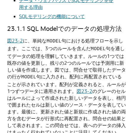
データ・ウェアハウスでSQLモデリングを使
用する理由
SQLモデリングの機能について
23.1.1
SQL Modelでのデータの処理方法
図23-2
に、単純な
句における処理フローを示し
MODEL
ます。ここでは、3つのルールを含んだ
句を通し
MODEL
てデータの処理を理解していきます。ルールの1つでは
既存の値を更新し、残りの2つのルールでは予測用に新
しい値を作成します。図では、問合せで取得したデータ
の行が
句に入力され、配列に再配置されている
MODEL
ことが示されています。配列が定義されると、ルールが
1つずつデータに適用されます。
図23-2
のグレーのセル
はルールによって作成された新しいデータを表し、楕円
で囲まれたセルは新しい値のソース・データを表してい
ます。最後に、更新された値と新規に作成された値の両
方を含むデータが行形式に再配置され、問合せの結果と
して表されます。この問合せでは、表へのデータの挿入
はまったく行われていないことに注目してください。