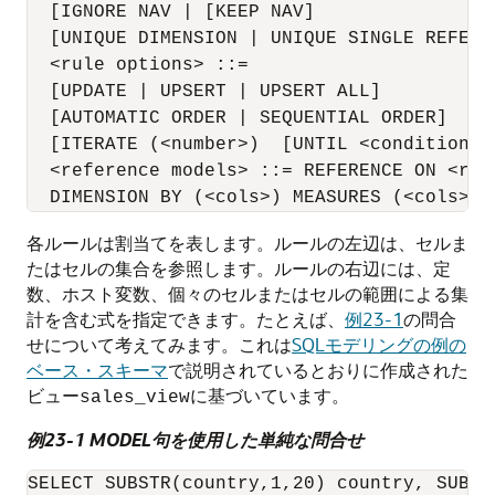
  [IGNORE NAV | [KEEP NAV]

  [UNIQUE DIMENSION | UNIQUE SINGLE REFEREN
  <rule options> ::=

  [UPDATE | UPSERT | UPSERT ALL]

  [AUTOMATIC ORDER | SEQUENTIAL ORDER]

  [ITERATE (<number>)  [UNTIL <condition>]]
  <reference models> ::= REFERENCE ON <ref
各ルールは割当てを表します。ルールの左辺は、セルま
たはセルの集合を参照します。ルールの右辺には、定
数、ホスト変数、個々のセルまたはセルの範囲による集
計を含む式を指定できます。たとえば、
例23-1
の問合
せについて考えてみます。これは
SQLモデリングの例の
ベース・スキーマ
で説明されているとおりに作成された
ビュー
に基づいています。
sales_view
例23-1 MODEL句を使用した単純な問合せ
SELECT SUBSTR(country,1,20) country, SUBST