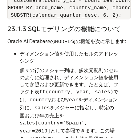
  customers.country_id = countries.country_
GROUP BY prod_name, country_name, channel_i
 SUBSTR(calendar_quarter_desc, 6, 2);
23.1.3
SQLモデリングの機能について
Oracle AI Database
の
句の機能を次に示します:
MODEL
ディメンション値を使用したセルのアドレッ
シング
個々の行のメジャー列は、多次元配列のセル
のように処理され、ディメンション値を使用
して参照および更新できます。たとえば、フ
ァクト表
で
ft(country, year, sales)
は、
および
をディメンション
country
year
列に、
をメジャーに指定し、特定の
sales
国および年の売上を
sales[country='Spain',
として参照できます。この場
year=2019]