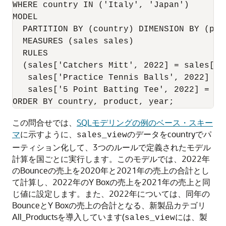
WHERE country IN ('Italy', 'Japan')

MODEL

  PARTITION BY (country) DIMENSION BY (prod
  MEASURES (sales sales)

  RULES 

  (sales['Catchers Mitt', 2022] = sales['C
   sales['Practice Tennis Balls', 2022] = 
   sales['5 Point Batting Tee', 2022] = sa
この問合せでは、
SQLモデリングの例のベース・スキー
マ
に示すように、
のデータをcountryでパ
sales_view
ーティション化して、3つのルールで定義されたモデル
計算を国ごとに実行します。このモデルでは、2022年
のBounceの売上を2020年と2021年の売上の合計とし
て計算し、2022年のY Boxの売上を2021年の売上と同
じ値に設定します。また、2022年については、同年の
BounceとY Boxの売上の合計となる、新製品カテゴリ
All_Productsを導入しています(
には、製
sales_view