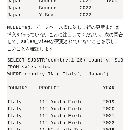
Japan      Bounce        2021     1000 

Japan      Bounce        2022          

Japan      Y Box         2022
句は、データベース表に対して行の更新または
MODEL
挿入を行っていないことに注目してください。次の問合
せで、
が変更されていないことを示し、
sales_view
このことを確認します。
SELECT SUBSTR(country,1,20) country, SUBST
FROM sales_view

WHERE country IN ('Italy', 'Japan');

COUNTRY    PRODUCT               YEAR      
__________ __________________ _______ _____
Italy      11" Youth Field       2019     2
Italy      11" Youth Field       2020     4
Italy      11" Youth Field       2021      
Italy      11" Youth Field       2022     3