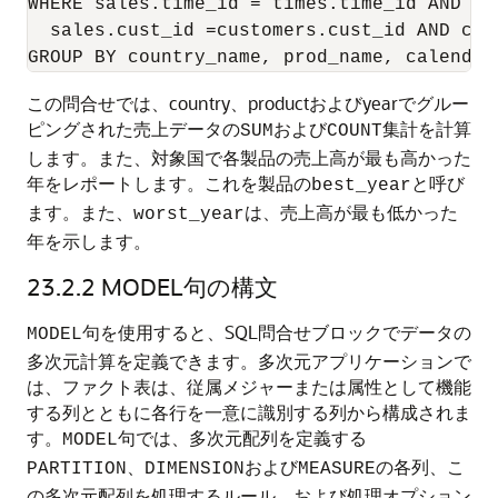
WHERE sales.time_id = times.time_id AND sa
  sales.cust_id =customers.cust_id AND cus
この問合せでは、country、productおよびyearでグルー
ピングされた売上データの
および
集計を計算
SUM
COUNT
します。また、対象国で各製品の売上高が最も高かった
年をレポートします。これを製品の
と呼び
best_year
ます。また、
は、売上高が最も低かった
worst_year
年を示します。
23.2.2
MODEL句の構文
句を使用すると、SQL問合せブロックでデータの
MODEL
多次元計算を定義できます。多次元アプリケーションで
は、ファクト表は、従属メジャーまたは属性として機能
する列とともに各行を一意に識別する列から構成されま
す。
句では、多次元配列を定義する
MODEL
、
および
の各列、こ
PARTITION
DIMENSION
MEASURE
の多次元配列を処理するルール、および処理オプション