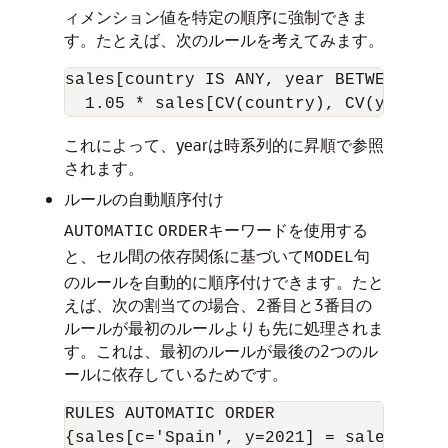
ィメンション値を特定の順序に強制できま
す。たとえば、次のルールを考えてみます。
sales[country IS ANY, year BETWEEN 202
これによって、yearは時系列的に昇順で参照
されます。
ルールの自動順序付け
キーワードを使用する
AUTOMATIC
ORDER
と、セル間の依存関係に基づいて
句
MODEL
のルールを自動的に順序付けできます。たと
えば、次の割当ての場合、2番目と3番目の
ルールが最初のルールよりも先に処理されま
す。これは、最初のルールが最後の2つのル
ールに依存しているためです。
RULES AUTOMATIC ORDER

{sales[c='Spain', y=2021] = sales[c='Sp