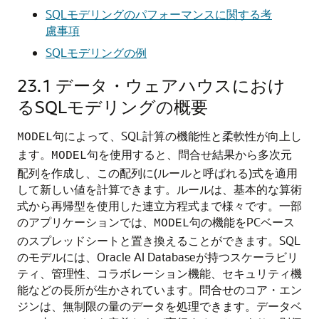
SQLモデリングのパフォーマンスに関する考
慮事項
SQLモデリングの例
23.1
データ・ウェアハウスにおけ
るSQLモデリングの概要
句
によって、SQL計算の機能性と柔軟性が向上し
MODEL
ます。
句を使用すると、問合せ結果から多次元
MODEL
配列を作成し、この配列に(ルールと呼ばれる)式を適用
して新しい値を計算できます。ルールは、基本的な算術
式から再帰型を使用した連立方程式まで様々です。一部
のアプリケーションでは、
句の機能をPCベース
MODEL
のスプレッドシートと置き換えることができます。SQL
のモデルには、
Oracle AI Database
が持つスケーラビリ
ティ、管理性、コラボレーション機能、セキュリティ機
能などの長所が生かされています。問合せのコア・エン
ジンは、無制限の量のデータを処理できます。データベ