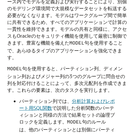
ース内でモデルを定義および実行することにより、別個
のモデリング環境間で大規模なデータセットを転送する
必要がなくなります。モデルはワークグループ間で簡単
に共有できるため、すべてのアプリケーションで計算の
一貫性を維持できます。モデルの共有と同様に、アクセ
スもOracleのセキュリティ機能を使用して厳密に制御で
きます。豊富な機能を備えた
句を使用すること
MODEL
で、あらゆるタイプのアプリケーションを強化できま
す。
句を使用すると、パーティション列、ディメン
MODEL
ション列およびメジャー列の3つのグループに問合せの
列を対応付けることによって、多次元配列を作成できま
す。これらの要素は、次のタスクを実行します。
パーティション列では、
分析計算およびレポ
ート用SQL関数
で説明した分析関数のパーテ
ィションと同様の方法で結果セットの論理ブ
ロックを定義します。
句のルール
MODEL
は、他のパーティションとは別個にパーティ