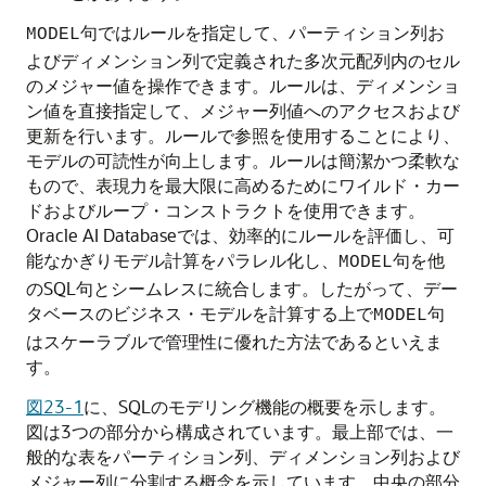
句ではルールを指定して、パーティション列お
MODEL
よびディメンション列で定義された多次元配列内のセル
のメジャー値を操作できます。ルールは、ディメンショ
ン値を直接指定して、メジャー列値へのアクセスおよび
更新を行います。ルールで参照を使用することにより、
モデルの可読性が向上します。ルールは簡潔かつ柔軟な
もので、表現力を最大限に高めるためにワイルド・カー
ドおよびループ・コンストラクトを使用できます。
Oracle AI Database
では、効率的にルールを評価し、可
能なかぎりモデル計算をパラレル化し、
句を他
MODEL
のSQL句とシームレスに統合します。したがって、デー
タベースのビジネス・モデルを計算する上で
句
MODEL
はスケーラブルで管理性に優れた方法であるといえま
す。
図23-1
に、SQLのモデリング機能の概要を示します。
図は3つの部分から構成されています。最上部では、一
般的な表をパーティション列、ディメンション列および
メジャー列に分割する概念を示しています。中央の部分