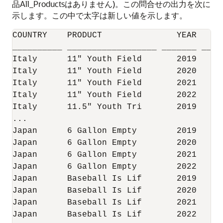
品All_Productsはありません)。この問合せの出力を次に
示します。この中で太字は新しい値を示します。
COUNTRY    PRODUCT               YEAR      
__________ __________________ _______ _____
Italy      11" Youth Field       2019     2
Italy      11" Youth Field       2020     4
Italy      11" Youth Field       2021      
Italy      11" Youth Field       2022     3
Italy      11.5" Youth Tri       2019     4
...

Japan      6 Gallon Empty        2019     5
Japan      6 Gallon Empty        2020      
Japan      6 Gallon Empty        2021     2
Japan      6 Gallon Empty        2022     8
Japan      Baseball Is Lif       2019     7
Japan      Baseball Is Lif       2020    19
Japan      Baseball Is Lif       2021    18
Japan      Baseball Is Lif       2022    24