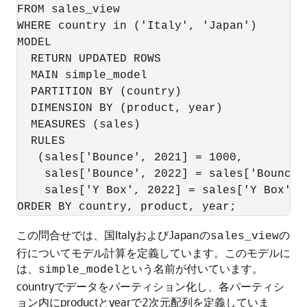
FROM sales_view

WHERE country in ('Italy', 'Japan')

MODEL

  RETURN UPDATED ROWS

  MAIN simple_model

  PARTITION BY (country)

  DIMENSION BY (product, year)

  MEASURES (sales)

  RULES

   (sales['Bounce', 2021] = 1000,

    sales['Bounce', 2022] = sales['Bounce'
    sales['Y Box', 2022] = sales['Y Box', 2
この問合せでは、国ItalyおよびJapanの
の
sales_view
行についてモデル計算を定義しています。このモデルに
は、
という名前が付いています。
simple_model
countryでデータをパーティション化し、各パーティシ
ョン内にproductとyearで2次元配列を定義していま