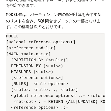
を指定できます。
句は、パーティション内の配列計算を表す更新
MODEL
のリストを含み、SQL問合せブロックの一部となりま
す。この構造は次のとおりです。
MODEL

[<global reference options>]

[<reference models>]

[MAIN <main-name>]

  [PARTITION BY (<cols>)]

  DIMENSION BY (<cols>)

  MEASURES (<cols>)

  [<reference options>]

  [RULES]  <rule options>

  (<rule>, <rule>,.., <rule>)

  <global reference options> ::= <referenc
   <ret-opt> ::= RETURN {ALL|UPDATED} ROWS

  <reference options> ::=
