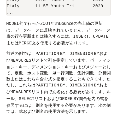
Italy      11.5" Youth Tri       2019     4
Italy      11.5" Youth Tri       2020    11
句で行った2001年のBounceの売上値の更新
MODEL
は、データベースに反映されていません。データベース
表の行を更新または挿入するには、
、
INSERT
UPDATE
または
文を使用する必要があります。
MERGE
前述の例では、
、
およ
PARTITION
BY
DIMENSION
BY
び
リストで列を指定しています。パーティシ
MEASURES
ョン・キー、ディメンション・キーおよびメジャーとし
て、定数、ホスト変数、単一行関数、集計関数、分析関
数またはこれらを含む式を指定することもできます。た
だし、これらは
、
およ
PARTITION
BY
DIMENSION
BY
び
リスト内で別名化する必要があります。ル
MEASURES
ール、
リストおよび
問合せ内の式を
SELECT
ORDER
BY
参照するには、別名を使用する必要があります。次の例
では、式および別名の使用方法を示します。