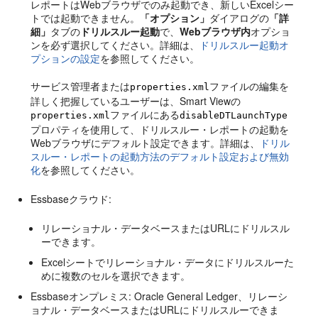
レポートはWebブラウザでのみ起動でき、新しいExcelシー
トでは起動できません。
「オプション」
ダイアログの
「詳
細」
タブの
ドリルスルー起動
で、
Webブラウザ内
オプショ
ンを必ず選択してください。詳細は、
ドリルスルー起動オ
プションの設定
を参照してください。
サービス管理者または
ファイルの編集を
properties.xml
詳しく把握しているユーザーは、Smart Viewの
ファイルにある
properties.xml
disableDTLaunchType
プロパティを使用して、ドリルスルー・レポートの起動を
Webブラウザにデフォルト設定できます。詳細は、
ドリル
スルー・レポートの起動方法のデフォルト設定および無効
化
を参照してください。
Essbase
クラウド:
リレーショナル・データベースまたはURLにドリルスル
ーできます。
Excelシートでリレーショナル・データにドリルスルーた
めに複数のセルを選択できます。
Essbase
オンプレミス
:
Oracle General Ledger
、リレーシ
ョナル・データベースまたはURLにドリルスルーできま