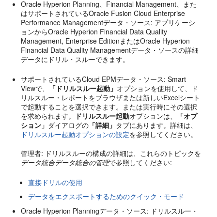
Oracle Hyperion Planning
、
Financial Management
、また
はサポートされている
Oracle Fusion Cloud Enterprise
Performance Management
データ・ソース: アプリケーシ
ョンから
Oracle Hyperion Financial Data Quality
Management, Enterprise Edition
または
Oracle Hyperion
Financial Data Quality Management
データ・ソースの詳細
データにドリル・スルーできます。
サポートされている
Cloud EPM
データ・ソース:
Smart
View
で、
「ドリルスルー起動」
オプションを使用して、ド
リルスルー・レポートをブラウザまたは新しいExcelシート
で起動することを選択できます。または実行時にその選択
を求められます。
ドリルスルー起動
オプションは、
「オプ
ション」
ダイアログの
「詳細」
タブにあります。詳細は、
ドリルスルー起動オプションの設定
を参照してください。
管理者: ドリルスルーの構成の詳細は、これらのトピックを
データ統合データ統合の管理
で参照してください:
直接ドリルの使用
データをエクスポートするためのクイック・モード
Oracle Hyperion Planning
データ・ソース: ドリルスルー・