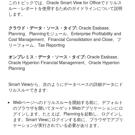
このトピックでは、
Oracle Smart View for Office
でドリルス
ルー・レポートを使用するためのガイドラインについて説明
します。
クラウド・データ・ソース・タイプ:
Oracle Essbase
、
Planning
、
Planningモジュール
、
Enterprise Profitability and
Cost Management
、
Financial Consolidation and Close
、
フ
リーフォーム
、
Tax Reporting
オンプレミス・データ・ソース・タイプ:
Oracle Essbase
、
Oracle Hyperion Financial Management
、
Oracle Hyperion
Planning
Smart View
から、次のようにデータベースの詳細データにド
リルスルーできます:
Webページへのドリルスルーを開始する前に、デフォルト
のブラウザを開いてターゲットWebアプリケーションにロ
グインします。たとえば、
Planning
を起動し、ログインし
ます。
Smart View
にログインする前に、ブラウザでアプリ
ケーションが実行されている必要があります。