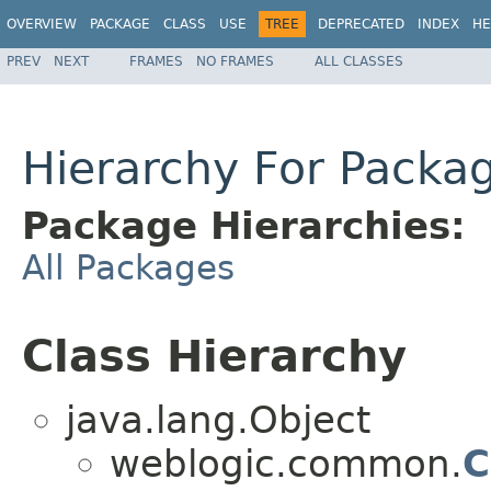
OVERVIEW
PACKAGE
CLASS
USE
TREE
DEPRECATED
INDEX
HE
PREV
NEXT
FRAMES
NO FRAMES
ALL CLASSES
Hierarchy For Pack
Package Hierarchies:
All Packages
Class Hierarchy
java.lang.Object
weblogic.common.
C