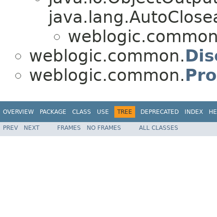
java.lang.AutoClose
weblogic.common
weblogic.common.
Dis
weblogic.common.
Pro
OVERVIEW
PACKAGE
CLASS
USE
TREE
DEPRECATED
INDEX
HE
PREV
NEXT
FRAMES
NO FRAMES
ALL CLASSES