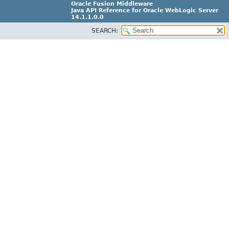
Oracle Fusion Middleware
Java API Reference for Oracle WebLogic Server
14.1.1.0.0
SEARCH:
F18248-03