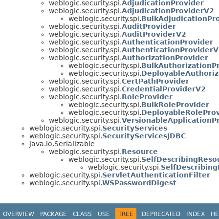
weblogic.security.spi.
AdjudicationProvider
weblogic.security.spi.
AdjudicationProviderV2
weblogic.security.spi.
BulkAdjudicationPr
weblogic.security.spi.
AuditProvider
weblogic.security.spi.
AuditProviderV2
weblogic.security.spi.
AuthenticationProvider
weblogic.security.spi.
AuthenticationProvider
weblogic.security.spi.
AuthorizationProvider
weblogic.security.spi.
BulkAuthorizationP
weblogic.security.spi.
DeployableAuthoriz
weblogic.security.spi.
CertPathProvider
weblogic.security.spi.
CredentialProviderV2
weblogic.security.spi.
RoleProvider
weblogic.security.spi.
BulkRoleProvider
weblogic.security.spi.
DeployableRolePro
weblogic.security.spi.
VersionableApplicationP
weblogic.security.spi.
SecurityServices
weblogic.security.spi.
SecurityServicesJDBC
java.io.Serializable
weblogic.security.spi.
Resource
weblogic.security.spi.
SelfDescribingReso
weblogic.security.spi.
SelfDescribin
weblogic.security.spi.
ServletAuthenticationFilter
weblogic.security.spi.
WSPasswordDigest
OVERVIEW
PACKAGE
CLASS
USE
TREE
DEPRECATED
INDEX
HE