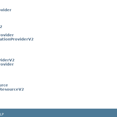
ovider
V2
rovider
ationProviderV2
viderV2
rovider
urce
gResourceV2
LP