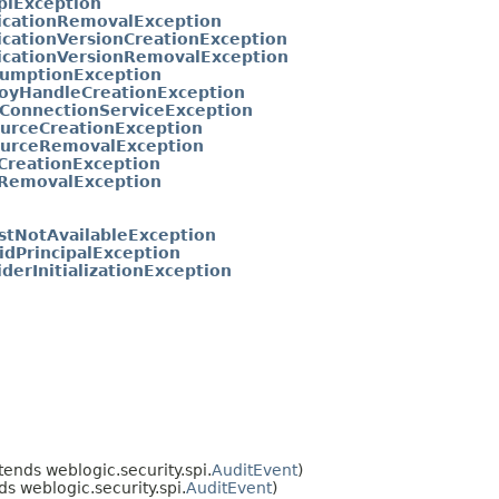
piException
icationRemovalException
icationVersionCreationException
icationVersionRemovalException
umptionException
oyHandleCreationException
ConnectionServiceException
urceCreationException
urceRemovalException
CreationException
RemovalException
stNotAvailableException
lidPrincipalException
iderInitializationException
tends weblogic.security.spi.
AuditEvent
)
s weblogic.security.spi.
AuditEvent
)