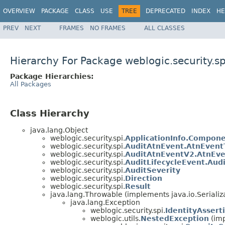
OVERVIEW
PACKAGE
CLASS
USE
TREE
DEPRECATED
INDEX
HE
PREV
NEXT
FRAMES
NO FRAMES
ALL CLASSES
Hierarchy For Package weblogic.security.sp
Package Hierarchies:
All Packages
Class Hierarchy
java.lang.Object
weblogic.security.spi.
ApplicationInfo.Compon
weblogic.security.spi.
AuditAtnEvent.AtnEvent
weblogic.security.spi.
AuditAtnEventV2.AtnEv
weblogic.security.spi.
AuditLifecycleEvent.Aud
weblogic.security.spi.
AuditSeverity
weblogic.security.spi.
Direction
weblogic.security.spi.
Result
java.lang.Throwable (implements java.io.Serializ
java.lang.Exception
weblogic.security.spi.
IdentityAssert
weblogic.utils.
NestedException
(imp