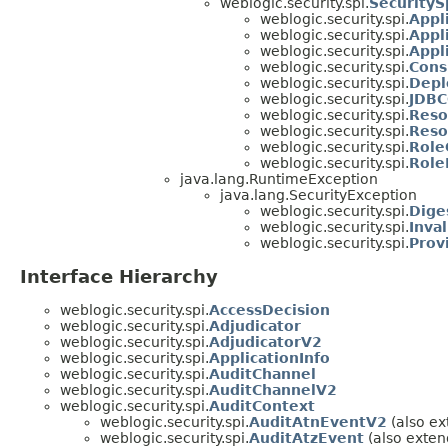
weblogic.security.spi.
SecurityS
weblogic.security.spi.
Appl
weblogic.security.spi.
Appl
weblogic.security.spi.
Appl
weblogic.security.spi.
Cons
weblogic.security.spi.
Depl
weblogic.security.spi.
JDBC
weblogic.security.spi.
Reso
weblogic.security.spi.
Reso
weblogic.security.spi.
Role
weblogic.security.spi.
Role
java.lang.RuntimeException
java.lang.SecurityException
weblogic.security.spi.
Dige
weblogic.security.spi.
Inva
weblogic.security.spi.
Prov
Interface Hierarchy
weblogic.security.spi.
AccessDecision
weblogic.security.spi.
Adjudicator
weblogic.security.spi.
AdjudicatorV2
weblogic.security.spi.
ApplicationInfo
weblogic.security.spi.
AuditChannel
weblogic.security.spi.
AuditChannelV2
weblogic.security.spi.
AuditContext
weblogic.security.spi.
AuditAtnEventV2
(also ex
weblogic.security.spi.
AuditAtzEvent
(also extend