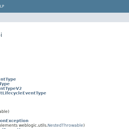
LP
i
entType
Type
entTypeV2
itLifecycleEventType
able)
ionException
lements weblogic.utils.
NestedThrowable
)