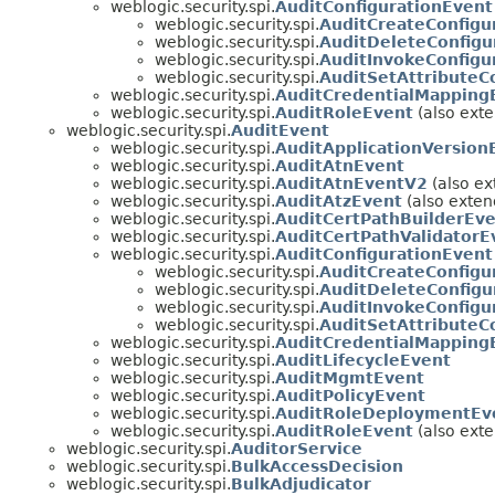
weblogic.security.spi.
AuditConfigurationEvent
weblogic.security.spi.
AuditCreateConfigu
weblogic.security.spi.
AuditDeleteConfigu
weblogic.security.spi.
AuditInvokeConfigu
weblogic.security.spi.
AuditSetAttributeC
weblogic.security.spi.
AuditCredentialMapping
weblogic.security.spi.
AuditRoleEvent
(also exte
weblogic.security.spi.
AuditEvent
weblogic.security.spi.
AuditApplicationVersion
weblogic.security.spi.
AuditAtnEvent
weblogic.security.spi.
AuditAtnEventV2
(also ex
weblogic.security.spi.
AuditAtzEvent
(also extend
weblogic.security.spi.
AuditCertPathBuilderEv
weblogic.security.spi.
AuditCertPathValidatorE
weblogic.security.spi.
AuditConfigurationEvent
weblogic.security.spi.
AuditCreateConfigu
weblogic.security.spi.
AuditDeleteConfigu
weblogic.security.spi.
AuditInvokeConfigu
weblogic.security.spi.
AuditSetAttributeC
weblogic.security.spi.
AuditCredentialMapping
weblogic.security.spi.
AuditLifecycleEvent
weblogic.security.spi.
AuditMgmtEvent
weblogic.security.spi.
AuditPolicyEvent
weblogic.security.spi.
AuditRoleDeploymentEv
weblogic.security.spi.
AuditRoleEvent
(also exte
weblogic.security.spi.
AuditorService
weblogic.security.spi.
BulkAccessDecision
weblogic.security.spi.
BulkAdjudicator