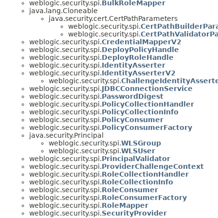
weblogic.security.spi.
BulkRoleMapper
java.lang.Cloneable
java.security.cert.CertPathParameters
weblogic.security.spi.
CertPathBuilderPar
weblogic.security.spi.
CertPathValidatorP
weblogic.security.spi.
CredentialMapperV2
weblogic.security.spi.
DeployPolicyHandle
weblogic.security.spi.
DeployRoleHandle
weblogic.security.spi.
IdentityAsserter
weblogic.security.spi.
IdentityAsserterV2
weblogic.security.spi.
ChallengeIdentityAssert
weblogic.security.spi.
JDBCConnectionService
weblogic.security.spi.
PasswordDigest
weblogic.security.spi.
PolicyCollectionHandler
weblogic.security.spi.
PolicyCollectionInfo
weblogic.security.spi.
PolicyConsumer
weblogic.security.spi.
PolicyConsumerFactory
java.security.Principal
weblogic.security.spi.
WLSGroup
weblogic.security.spi.
WLSUser
weblogic.security.spi.
PrincipalValidator
weblogic.security.spi.
ProviderChallengeContext
weblogic.security.spi.
RoleCollectionHandler
weblogic.security.spi.
RoleCollectionInfo
weblogic.security.spi.
RoleConsumer
weblogic.security.spi.
RoleConsumerFactory
weblogic.security.spi.
RoleMapper
weblogic.security.spi.
SecurityProvider