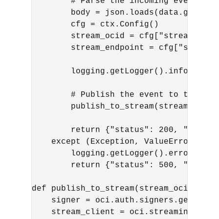
        # Parse the incoming event payl
        body = json.loads(data.getvalue
        cfg = ctx.Config()

        stream_ocid = cfg["stream_ocid"
        stream_endpoint = cfg["stream_e
        logging.getLogger().info(f'Fun
        # Publish the event to the stre
        publish_to_stream(stream_ocid,
        return {"status": 200, "messag
    except (Exception, ValueError) as e
        logging.getLogger().error(f'Er
        return {"status": 500, "messag
def publish_to_stream(stream_ocid, str
    signer = oci.auth.signers.get_reso
    stream_client = oci.streaming.Stre