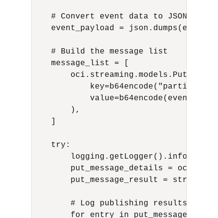
    # Convert event data to JSON string
    event_payload = json.dumps(event_d
    # Build the message list

    message_list = [

        oci.streaming.models.PutMessage
            key=b64encode("partition-k
            value=b64encode(event_paylo
        ),

    ]

    try:

        logging.getLogger().info(f"Pub
        put_message_details = oci.stre
        put_message_result = stream_cl
        # Log publishing results

        for entry in put_message_result