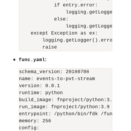
            if entry.error:

                logging.getLogger().er
            else:

                logging.getLogger().in
    except Exception as ex:

        logging.getLogger().error(f"Fa
:
func.yaml
schema_version: 20180708

name: events-to-pvt-stream

version: 0.0.1

runtime: python

build_image: fnproject/python:3.9-dev

run_image: fnproject/python:3.9

entrypoint: /python/bin/fdk /function/f
memory: 256

config:
