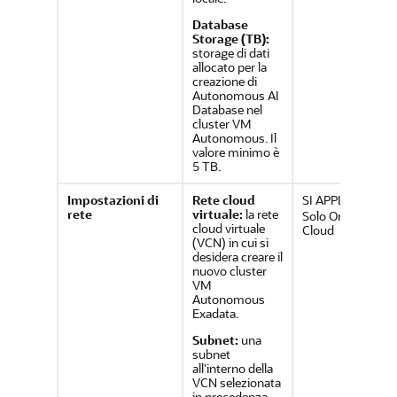
Database
Storage (TB):
storage di dati
allocato per la
creazione di
Autonomous AI
Database nel
cluster VM
Autonomous. Il
valore minimo è
5 TB.
Impostazioni di
Rete cloud
SI APPLICA A:
rete
virtuale:
la rete
Solo Oracle Publi
cloud virtuale
Cloud
(VCN) in cui si
desidera creare il
nuovo cluster
VM
Autonomous
Exadata.
Subnet:
una
subnet
all'interno della
VCN selezionata
in precedenza