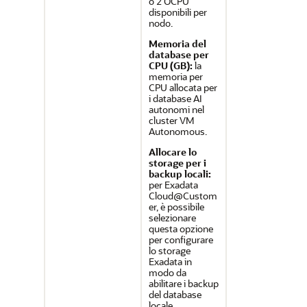
o 2 OCPU
disponibili per
nodo.
Memoria del
database per
CPU (GB):
la
memoria per
CPU allocata per
i database AI
autonomi nel
cluster VM
Autonomous.
Allocare lo
storage per i
backup locali:
per Exadata
Cloud@Custom
er, è possibile
selezionare
questa opzione
per configurare
lo storage
Exadata in
modo da
abilitare i backup
del database
locale.