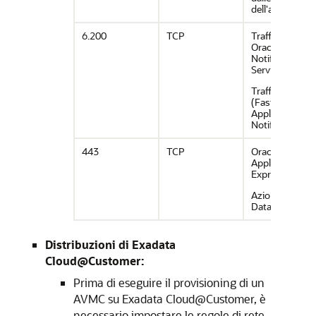
dell'applicazio
6.200
TCP
Traffico di
Oracle
Notification
Service (ONS)
Traffico FAN
(Fast
Application
Notification)
443
TCP
Oracle
Application
Express
Azioni di Oracl
Database
Distribuzioni di Exadata
Cloud@Customer:
Prima di eseguire il provisioning di un
AVMC su Exadata Cloud@Customer, è
necessario impostare le regole di rete