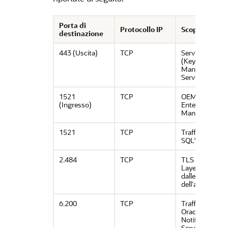
Porta di
Protocollo IP
Scopo
destinazione
443 (Uscita)
TCP
Servizio KMS
(Key
Management
Service)
1521
TCP
OEM (Oracle
(Ingresso)
Enterprise
Manager)
1521
TCP
Traffico
SQL*Net
2.484
TCP
TLS (Transpor
Layer Security)
dalle subnet
dell'applicazio
6.200
TCP
Traffico di
Oracle
Notification
Service (ONS)