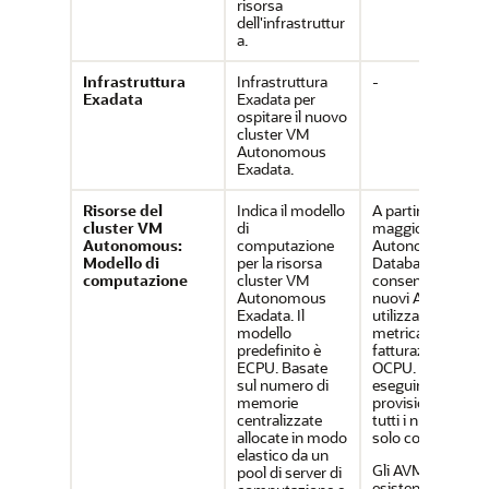
risorsa
dell'infrastruttur
a.
Infrastruttura
Infrastruttura
-
Exadata
Exadata per
ospitare il nuovo
cluster VM
Autonomous
Exadata.
Risorse del
Indica il modello
A partire dal 28
cluster VM
di
maggio 2025,
Autonomous:
computazione
Autonomous AI
Modello di
per la risorsa
Database non
computazione
cluster VM
consente di crear
Autonomous
nuovi AVMC
Exadata. Il
utilizzando la
modello
metrica di
predefinito è
fatturazione
ECPU. Basate
OCPU. È possibil
sul numero di
eseguire il
memorie
provisioning di
centralizzate
tutti i nuovi AVM
allocate in modo
solo con ECPU.
elastico da un
Gli AVMC OCPU
pool di server di
esistenti e i