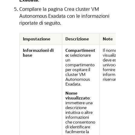
Compilare la pagina Crea cluster VM
Autonomous Exadata con le informazioni
riportate di seguito.
Impostazione
Descrizione
Note
Informazioni di
Compartiment
Il nome
base
o:
selezionare
visualizzato non
un
deve essere
compartimento
univoco. Evitare d
per ospitare il
fornire
cluster VM
informazioni
Autonomous
riservate.
Exadata.
Nome
visualizzato
:
immettere una
descrizione
intuitiva o altre
informazioni
che consentono
di identificare
facilmente la