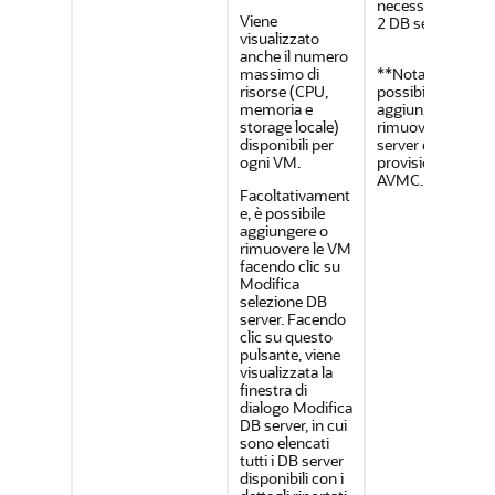
necessari almeno
Viene
2 DB server.
visualizzato
anche il numero
massimo di
**Nota:** non è
risorse (CPU,
possibile
memoria e
aggiungere o
storage locale)
rimuovere i DB
disponibili per
server dopo il
ogni VM.
provisioning di u
AVMC.
Facoltativament
e, è possibile
aggiungere o
rimuovere le VM
facendo clic su
Modifica
selezione DB
server. Facendo
clic su questo
pulsante, viene
visualizzata la
finestra di
dialogo Modifica
DB server, in cui
sono elencati
tutti i DB server
disponibili con i