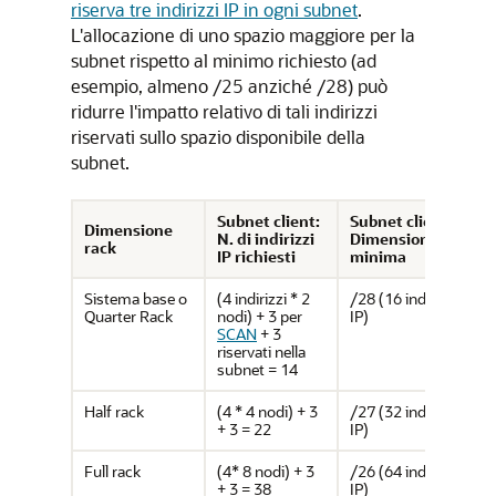
riserva tre indirizzi IP in ogni subnet
.
L'allocazione di uno spazio maggiore per la
subnet rispetto al minimo richiesto (ad
esempio, almeno /25 anziché /28) può
ridurre l'impatto relativo di tali indirizzi
riservati sullo spazio disponibile della
subnet.
Subnet client:
Subnet client:
Dimensione
N. di indirizzi
Dimensione
rack
IP richiesti
minima
Sistema base o
(4 indirizzi * 2
/28 (16 indirizzi
Quarter Rack
nodi) + 3 per
IP)
SCAN
+ 3
riservati nella
subnet = 14
Half rack
(4 * 4 nodi) + 3
/27 (32 indirizzi
+ 3 = 22
IP)
Full rack
(4* 8 nodi) + 3
/26 (64 indirizzi
+ 3 = 38
IP)