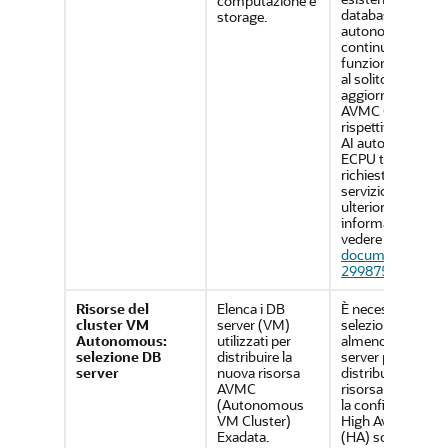
computazione e
database AI
storage.
autonomi
continueranno a
funzionare come
al solito. Puoi
aggiornare le tue
AVMC OCPU e i
rispettivi databas
AI autonomi in
ECPU tramite le
richieste di
servizio. Per
ulteriori
informazioni,
vedere
ID
documento
2998755.1
.
Risorse del
Elenca i DB
È necessario
cluster VM
server (VM)
selezionare
Autonomous:
utilizzati per
almeno 2 DB
selezione DB
distribuire la
server per
server
nuova risorsa
distribuire una
AVMC
risorsa AVMC. Pe
(Autonomous
la configurazione
VM Cluster)
High Availability
Exadata.
(HA) sono