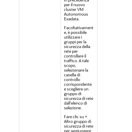
per il nuovo
cluster VM
Autonomous
Exadata.
Facoltativament
e, è possibile
utilizzare i
gruppi per la
sicurezza della
rete per
controllare il
traffico. A tale
scopo,
selezionare la
casella di
controllo
corrispondente
e scegliere un
gruppo di
sicurezza di rete
dall'elenco di
selezione.
Fare clic su +
Altro gruppo di
sicurezza di rete
per aggiungere