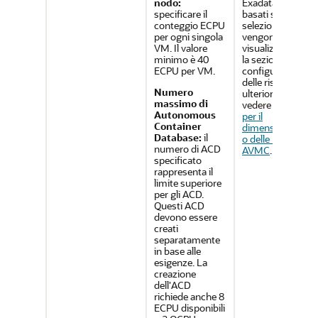
nodo:
Exadata e i valori
specificare il
basati sulla
conteggio ECPU
selezione
per ogni singola
vengono
VM. Il valore
visualizzati sotto
minimo è 40
la sezione di
ECPU per VM.
configurazione
delle risorse. Per
Numero
ulteriori dettagli,
massimo di
vedere
Formula
Autonomous
per il
Container
dimensionament
Database:
il
o delle risorse
numero di ACD
AVMC
.
specificato
rappresenta il
limite superiore
per gli ACD.
Questi ACD
devono essere
creati
separatamente
in base alle
esigenze. La
creazione
dell'ACD
richiede anche 8
ECPU disponibili