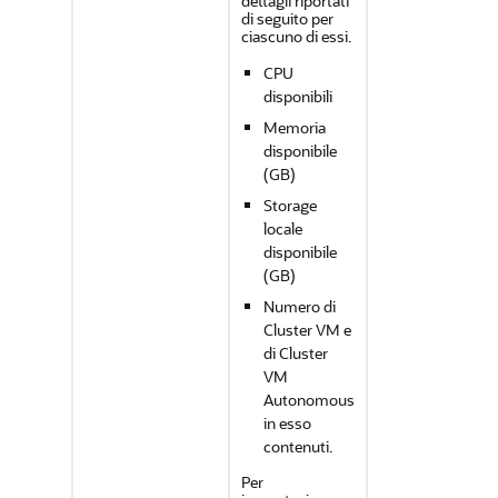
dettagli riportati
di seguito per
ciascuno di essi.
CPU
disponibili
Memoria
disponibile
(GB)
Storage
locale
disponibile
(GB)
Numero di
Cluster VM e
di Cluster
VM
Autonomous
in esso
contenuti.
Per