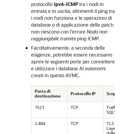
protocollo
ipv6-ICMP
tra i nodi in
entrata e in uscita, altrimenti il ping tra
i nodi non funziona e le operazioni di
database o di applicazione delle patch
non riescono con l'errore
Nodo non
raggiungibile tramite ping ICMP
.
Facoltativamente, a seconda delle
esigenze, potrebbe essere necessario
aprire le seguenti porte per connettere
e utilizzare i database AI autonomi
creati in questo AVMC.
Porta di
Protocollo IP
Scopo
destinazione
1521
TCP
Traffico
SQL*Net
2.484
TCP
TLS (Transpor
Layer Security)
dalle subnet