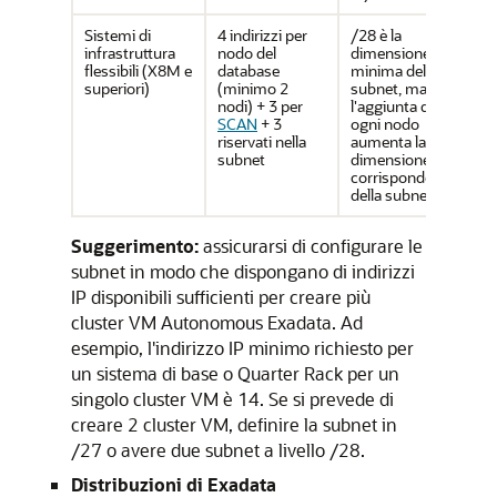
Sistemi di
4 indirizzi per
/28 è la
infrastruttura
nodo del
dimensione
flessibili (X8M e
database
minima della
superiori)
(minimo 2
subnet, ma
nodi) + 3 per
l'aggiunta di
SCAN
+ 3
ogni nodo
riservati nella
aumenta la
subnet
dimensione
corrispondente
della subnet.
Suggerimento:
assicurarsi di configurare le
subnet in modo che dispongano di indirizzi
IP disponibili sufficienti per creare più
cluster VM Autonomous Exadata. Ad
esempio, l'indirizzo IP minimo richiesto per
un sistema di base o Quarter Rack per un
singolo cluster VM è 14. Se si prevede di
creare 2 cluster VM, definire la subnet in
/27 o avere due subnet a livello /28.
Distribuzioni di Exadata