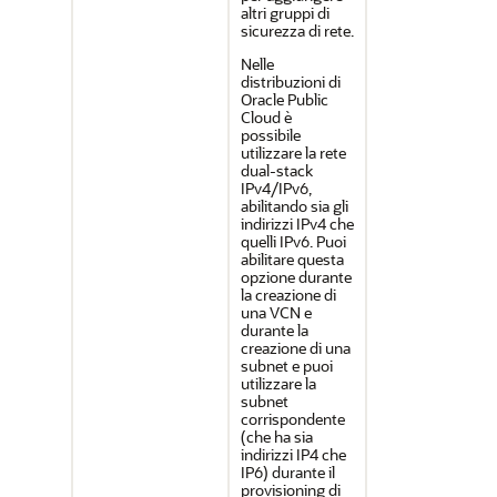
altri gruppi di
sicurezza di rete.
Nelle
distribuzioni di
Oracle Public
Cloud è
possibile
utilizzare la rete
dual-stack
IPv4/IPv6,
abilitando sia gli
indirizzi IPv4 che
quelli IPv6. Puoi
abilitare questa
opzione durante
la creazione di
una VCN e
durante la
creazione di una
subnet e puoi
utilizzare la
subnet
corrispondente
(che ha sia
indirizzi IP4 che
IP6) durante il
provisioning di