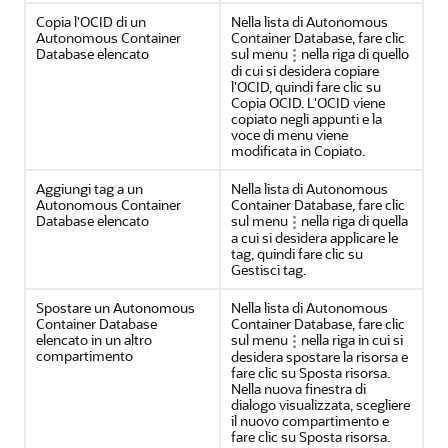
Copia l'OCID di un
Nella lista di Autonomous
Autonomous Container
Container Database, fare clic
Database elencato
sul menu
nella riga di quello
di cui si desidera copiare
l'OCID, quindi fare clic su
Copia OCID. L'OCID viene
copiato negli appunti e la
voce di menu viene
modificata in Copiato.
Aggiungi tag a un
Nella lista di Autonomous
Autonomous Container
Container Database, fare clic
Database elencato
sul menu
nella riga di quella
a cui si desidera applicare le
tag, quindi fare clic su
Gestisci tag.
Spostare un Autonomous
Nella lista di Autonomous
Container Database
Container Database, fare clic
elencato in un altro
sul menu
nella riga in cui si
compartimento
desidera spostare la risorsa e
fare clic su Sposta risorsa.
Nella nuova finestra di
dialogo visualizzata, scegliere
il nuovo compartimento e
fare clic su Sposta risorsa.