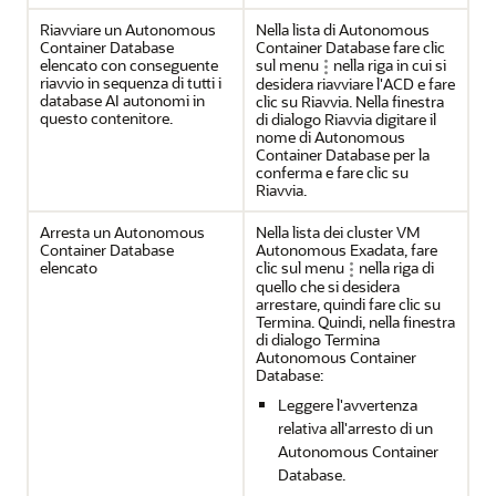
Riavviare un Autonomous
Nella lista di Autonomous
Container Database
Container Database fare clic
elencato con conseguente
sul menu
nella riga in cui si
riavvio in sequenza di tutti i
desidera riavviare l'ACD e fare
database AI autonomi in
clic su Riavvia. Nella finestra
questo contenitore.
di dialogo Riavvia digitare il
nome di Autonomous
Container Database per la
conferma e fare clic su
Riavvia.
Arresta un Autonomous
Nella lista dei cluster VM
Container Database
Autonomous Exadata, fare
elencato
clic sul menu
nella riga di
quello che si desidera
arrestare, quindi fare clic su
Termina. Quindi, nella finestra
di dialogo Termina
Autonomous Container
Database:
Leggere l'avvertenza
relativa all'arresto di un
Autonomous Container
Database.