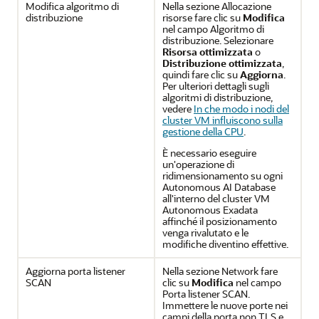
Modifica algoritmo di
Nella sezione Allocazione
distribuzione
risorse fare clic su
Modifica
nel campo Algoritmo di
distribuzione. Selezionare
Risorsa ottimizzata
o
Distribuzione ottimizzata
,
quindi fare clic su
Aggiorna
.
Per ulteriori dettagli sugli
algoritmi di distribuzione,
vedere
In che modo i nodi del
cluster VM influiscono sulla
gestione della CPU
.
È necessario eseguire
un'operazione di
ridimensionamento su ogni
Autonomous AI Database
all'interno del cluster VM
Autonomous Exadata
affinché il posizionamento
venga rivalutato e le
modifiche diventino effettive.
Aggiorna porta listener
Nella sezione Network fare
SCAN
clic su
Modifica
nel campo
Porta listener SCAN.
Immettere le nuove porte nei
campi della porta non TLS e