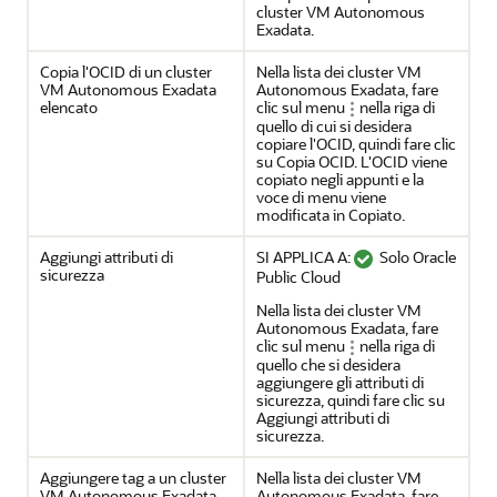
cluster VM Autonomous
Exadata.
Copia l'OCID di un cluster
Nella lista dei cluster VM
VM Autonomous Exadata
Autonomous Exadata, fare
elencato
clic sul menu
nella riga di
quello di cui si desidera
copiare l'OCID, quindi fare clic
su Copia OCID. L'OCID viene
copiato negli appunti e la
voce di menu viene
modificata in Copiato.
Aggiungi attributi di
SI APPLICA A:
Solo Oracle
sicurezza
Public Cloud
Nella lista dei cluster VM
Autonomous Exadata, fare
clic sul menu
nella riga di
quello che si desidera
aggiungere gli attributi di
sicurezza, quindi fare clic su
Aggiungi attributi di
sicurezza.
Aggiungere tag a un cluster
Nella lista dei cluster VM
VM Autonomous Exadata
Autonomous Exadata, fare