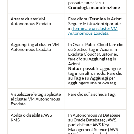
passate, fare clic su
Cronologia manutenzione
.
Arresta cluster VM
Fare clic su
Termina
in Azioni.
Autonomous Exadata
Seguire le istruzioni riportate
in
Terminare un cluster VM
Autonomous Exadata
.
Aggiungi tag al cluster VM
In Oracle Public Cloud fare clic
Autonomous Exadata
su Gestisci tag in Azioni. In
Exadata Cloud@Customer,
fare clic su Aggiungi tag in
Azioni.
Nota:
è possibile aggiungere
tag in un altro modo. Fare clic
su
Tag
e su
Aggiungi
per
aggiungere una nuova tag.
Visualizzare le tag applicate
Fare clic sulla scheda
Tag
.
al cluster VM Autonomous
Exadata
Abilita o disabilita AWS
In Autonomous AI Database
KMS
su Oracle Database@AWS,
puoi abilitare AWS Key
Management Service (AWS