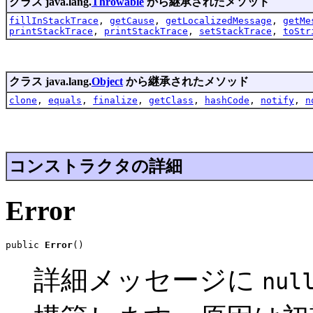
クラス java.lang.
Throwable
から継承されたメソッド
fillInStackTrace
,
getCause
,
getLocalizedMessage
,
getMe
printStackTrace
,
printStackTrace
,
setStackTrace
,
toStr
クラス java.lang.
Object
から継承されたメソッド
clone
,
equals
,
finalize
,
getClass
,
hashCode
,
notify
,
n
コンストラクタの詳細
Error
public 
Error
()
詳細メッセージに
nul