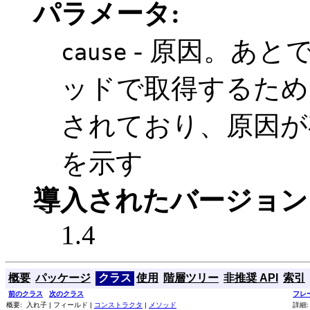
パラメータ:
- 原因。あと
cause
ッドで取得するため
されており、原因が
を示す
導入されたバージョン
1.4
概要
パッケージ
クラス
使用
階層ツリー
非推奨 API
索引
前のクラス
次のクラス
フレ
概要: 入れ子 | フィールド |
コンストラクタ
|
メソッド
詳細: