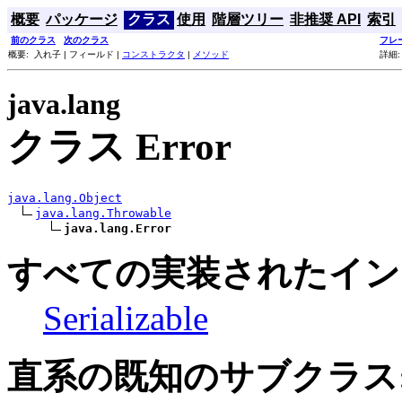
概要
パッケージ
クラス
使用
階層ツリー
非推奨 API
索引
前のクラス
次のクラス
フレ
概要: 入れ子 | フィールド |
コンストラクタ
|
メソッド
詳細:
java.lang
クラス Error
java.lang.Object
java.lang.Throwable
java.lang.Error
すべての実装されたイン
Serializable
直系の既知のサブクラス