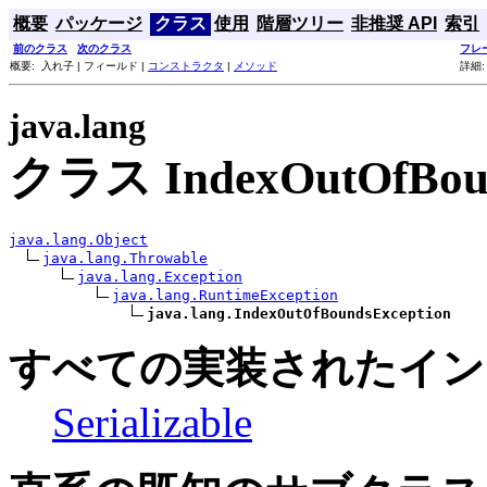
概要
パッケージ
クラス
使用
階層ツリー
非推奨 API
索引
前のクラス
次のクラス
フレ
概要: 入れ子 | フィールド |
コンストラクタ
|
メソッド
詳細:
java.lang
クラス IndexOutOfBoun
java.lang.Object
java.lang.Throwable
java.lang.Exception
java.lang.RuntimeException
java.lang.IndexOutOfBoundsException
すべての実装されたイン
Serializable