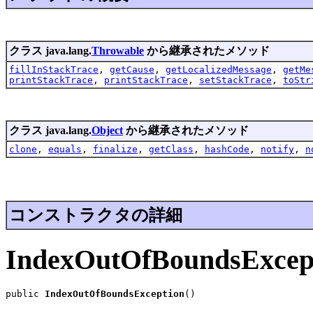
クラス java.lang.
Throwable
から継承されたメソッド
fillInStackTrace
,
getCause
,
getLocalizedMessage
,
getMe
printStackTrace
,
printStackTrace
,
setStackTrace
,
toStr
クラス java.lang.
Object
から継承されたメソッド
clone
,
equals
,
finalize
,
getClass
,
hashCode
,
notify
,
n
コンストラクタの詳細
IndexOutOfBoundsExcep
public 
IndexOutOfBoundsException
()