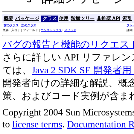
概要
パッケージ
クラス
使用
階層ツリー
非推奨 API
索引
前のクラス
次のクラス
フレ
概要: 入れ子 | フィールド |
コンストラクタ
|
メソッド
詳細:
バグの報告と機能のリクエス
さらに詳しい API リファ
ては、
Java 2 SDK SE 開
開発者向けの詳細な解説、概
策、およびコード実例が含ま
Copyright 2004 Sun Microsystems, 
to
license terms
.
Documentation Re