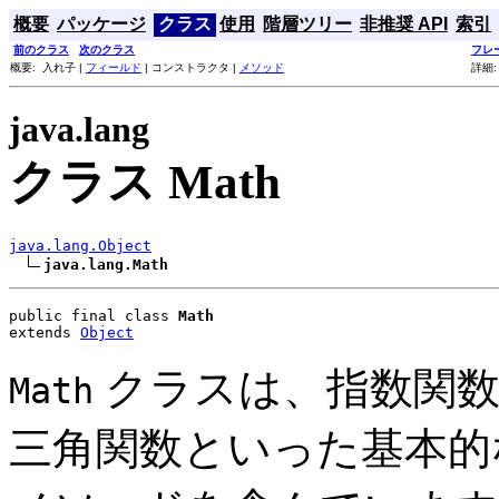
概要
パッケージ
クラス
使用
階層ツリー
非推奨 API
索引
前のクラス
次のクラス
フレ
概要: 入れ子 |
フィールド
| コンストラクタ |
メソッド
詳細
java.lang
クラス Math
java.lang.Object
java.lang.Math
public final class 
Math
extends 
Object
クラスは、指数関数
Math
三角関数といった基本的