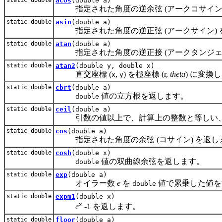
acos
(double a)
指定された角度の逆余弦 (アークコサイン) を
static double
asin
(double a)
指定された角度の逆正弦 (アークサイン) 
static double
atan
(double a)
指定された角度の逆正接 (アークタンジェン
static double
atan2
(double y, double x)
直交座標 (
,
) を極座標 (r,
theta
) に変換
x
y
static double
cbrt
(double a)
値の立方根を返します。
double
static double
ceil
(double a)
引数の値以上で、計算上の整数と等しい、最
static double
cos
(double a)
指定された角度の余弦 (コサイン) を返し
static double
cosh
(double x)
値の双曲線余弦を返します。
double
static double
exp
(double a)
オイラー数
e
を
値で累乗した値を
double
static double
expm1
(double x)
x
e
-1 を返します。
static double
floor
(double a)