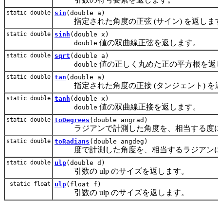
static double
sin
(double a)
指定された角度の正弦 (サイン) を返しま
static double
sinh
(double x)
値の双曲線正弦を返します。
double
static double
sqrt
(double a)
値の正しく丸めた正の平方根を返
double
static double
tan
(double a)
指定された角度の正接 (タンジェント) を
static double
tanh
(double x)
値の双曲線正接を返します。
double
static double
toDegrees
(double angrad)
ラジアンで計測した角度を、相当する度に
static double
toRadians
(double angdeg)
度で計測した角度を、相当するラジアンに
static double
ulp
(double d)
引数の ulp のサイズを返します。
static float
ulp
(float f)
引数の ulp のサイズを返します。