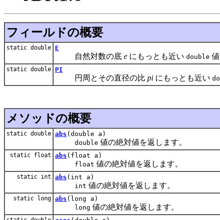
フィールドの概要
static double
E
自然対数の底
e
にもっとも近い
値
double
static double
PI
円周とその直径の比
pi
にもっとも近い
do
メソッドの概要
static double
abs
(double a)
値の絶対値を返します。
double
static float
abs
(float a)
値の絶対値を返します。
float
static int
abs
(int a)
値の絶対値を返します。
int
static long
abs
(long a)
値の絶対値を返します。
long
static double