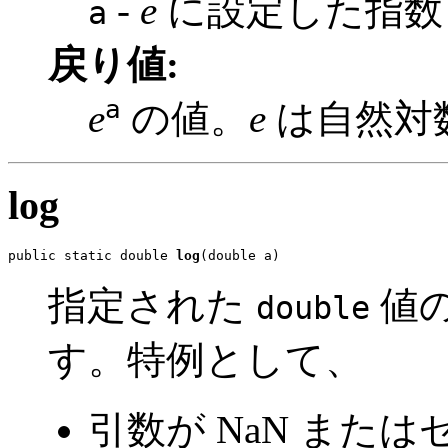
-
e
に設定した指数
a
戻り値:
a
e
の値。
e
は自然対
log
public static double 
log
(double a)
指定された
値の
double
す。特例として、
引数が NaN または