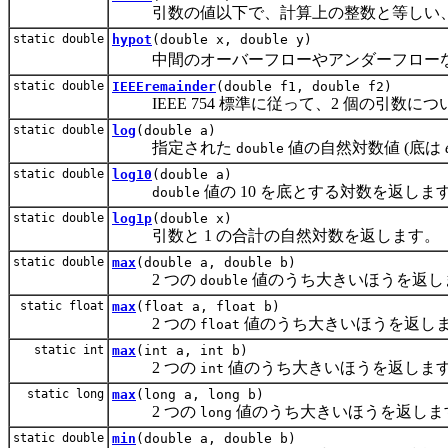
引数の値以下で、計算上の整数と等しい、最
static double
hypot
(double x, double y)
中間のオーバーフローやアンダーフローなしに 
static double
IEEEremainder
(double f1, double f2)
IEEE 754 標準に従って、2 個の引数に
static double
log
(double a)
指定された
値の自然対数値 (底は
double
static double
log10
(double a)
値の 10 を底とする対数を返しま
double
static double
log1p
(double x)
引数と 1 の合計の自然対数を返します。
static double
max
(double a, double b)
2 つの
値のうち大きいほうを返し
double
static float
max
(float a, float b)
2 つの
値のうち大きいほうを返し
float
static int
max
(int a, int b)
2 つの
値のうち大きいほうを返しま
int
static long
max
(long a, long b)
2 つの
値のうち大きいほうを返しま
long
static double
min
(double a, double b)