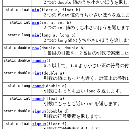
2 つの
値のうち小さいほうを返し
double
static float
min
(float a, float b)
2 つの
値のうち小さいほうを返し
float
static int
min
(int a, int b)
2 つの
値のうち小さいほうを返しま
int
static long
min
(long a, long b)
2 つの
値のうち小さいほうを返しま
long
static double
pow
(double a, double b)
1 番目の引数を、2 番目の引数で累乗した
static double
random
()
以上で、
より小さい正の符号の
0.0
1.0
static double
rint
(double a)
引数の値にもっとも近く、計算上の整数
static long
round
(double a)
引数にもっとも近い
を返します。
long
static int
round
(float a)
引数にもっとも近い
を返します。
int
static double
signum
(double d)
引数の符号要素を返します。
static float
signum
(float f)
引数の符号要素を返します。