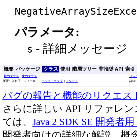
NegativeArraySizeExce
パラメータ:
- 詳細メッセージ
s
概要
パッケージ
クラス
使用
階層ツリー
非推奨 API
索引
前のクラス
次のクラス
フレ
概要: 入れ子 | フィールド |
コンストラクタ
|
メソッド
詳細:
バグの報告と機能のリクエス
さらに詳しい API リファ
ては、
Java 2 SDK SE 開
開発者向けの詳細な解説、概