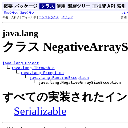
概要
パッケージ
クラス
使用
階層ツリー
非推奨 API
索引
前のクラス
次のクラス
フレ
概要: 入れ子 | フィールド |
コンストラクタ
|
メソッド
詳細:
java.lang
クラス NegativeArraySi
java.lang.Object
java.lang.Throwable
java.lang.Exception
java.lang.RuntimeException
java.lang.NegativeArraySizeException
すべての実装されたイン
Serializable