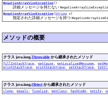
NegativeArraySizeException
()
詳細メッセージを持たない
NegativeArraySizeExcepti
NegativeArraySizeException
(
String
s)
指定された詳細メッセージを持つ
NegativeArraySizeE
メソッドの概要
クラス java.lang.
Throwable
から継承されたメソッド
fillInStackTrace
,
getCause
,
getLocalizedMessage
,
getMe
printStackTrace
,
printStackTrace
,
setStackTrace
,
toStr
クラス java.lang.
Object
から継承されたメソッド
clone
,
equals
,
finalize
,
getClass
,
hashCode
,
notify
,
n