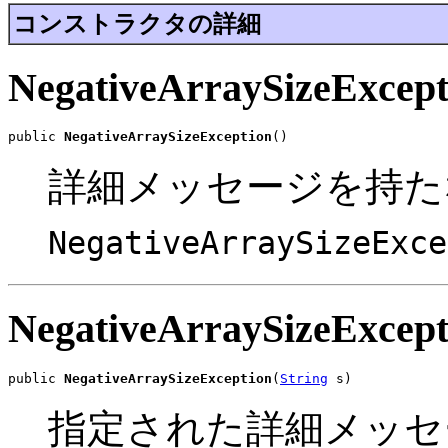
コンストラクタの詳細
NegativeArraySizeExcept
public 
NegativeArraySizeException
()
詳細メッセージを持た
NegativeArraySizeExce
NegativeArraySizeExcept
public 
NegativeArraySizeException
(
String
 s)
指定された詳細メッセ