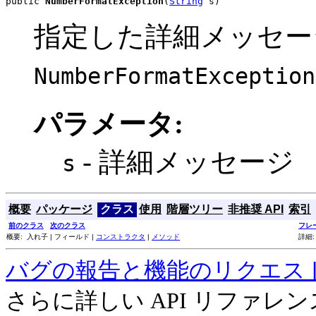
public 
NumberFormatException
(
String
 s)
指定した詳細メッセー
NumberFormatException
パラメータ:
- 詳細メッセージ
s
概要
パッケージ
クラス
使用
階層ツリー
非推奨 API
索引
前のクラス
次のクラス
フレ
概要: 入れ子 | フィールド |
コンストラクタ
|
メソッド
詳細:
バグの報告と機能のリクエス
さらに詳しい API リファ