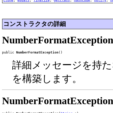
clone
,
equals
,
finalize
,
getClass
,
hashCode
,
notify
,
n
コンストラクタの詳細
NumberFormatExceptio
public 
NumberFormatException
()
詳細メッセージを持
を構築します。
NumberFormatExceptio