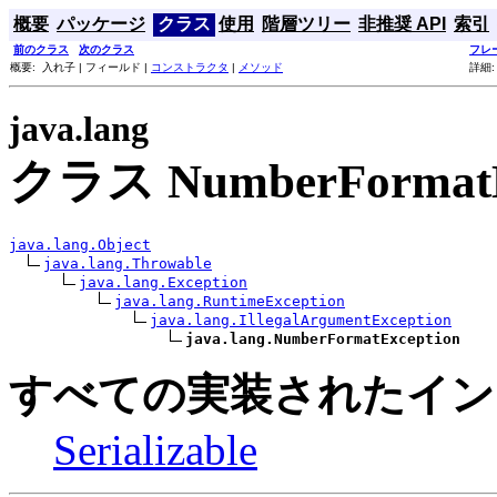
概要
パッケージ
クラス
使用
階層ツリー
非推奨 API
索引
前のクラス
次のクラス
フレ
概要: 入れ子 | フィールド |
コンストラクタ
|
メソッド
詳細:
java.lang
クラス NumberFormatE
java.lang.Object
java.lang.Throwable
java.lang.Exception
java.lang.RuntimeException
java.lang.IllegalArgumentException
java.lang.NumberFormatException
すべての実装されたイン
Serializable