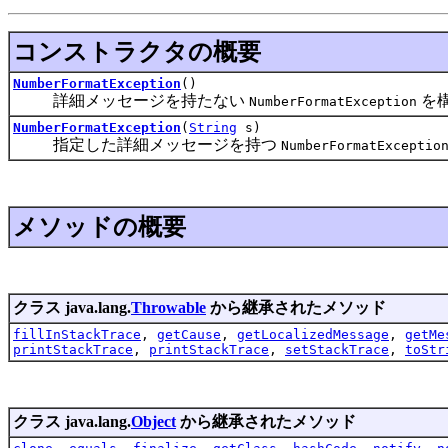
コンストラクタの概要
NumberFormatException
()
詳細メッセージを持たない
を
NumberFormatException
NumberFormatException
(
String
s)
指定した詳細メッセージを持つ
NumberFormatExceptio
メソッドの概要
クラス java.lang.
Throwable
から継承されたメソッド
fillInStackTrace
,
getCause
,
getLocalizedMessage
,
getMe
printStackTrace
,
printStackTrace
,
setStackTrace
,
toStr
クラス java.lang.
Object
から継承されたメソッド