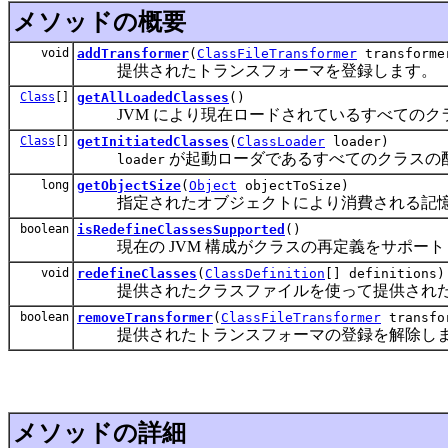
メソッドの概要
void
addTransformer
(
ClassFileTransformer
transforme
提供されたトランスフォーマを登録します。
Class
[]
getAllLoadedClasses
()
JVM により現在ロードされているすべてのク
Class
[]
getInitiatedClasses
(
ClassLoader
loader)
が起動ローダであるすべてのクラスの
loader
long
getObjectSize
(
Object
objectToSize)
指定されたオブジェクトにより消費される記憶
boolean
isRedefineClassesSupported
()
現在の JVM 構成がクラスの再定義をサポート
void
redefineClasses
(
ClassDefinition
[] definitions)
提供されたクラスファイルを使って提供された
boolean
removeTransformer
(
ClassFileTransformer
transfo
提供されたトランスフォーマの登録を解除し
メソッドの詳細