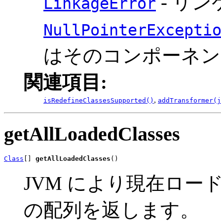
- リ
LinkageError
NullPointerExcepti
はそのコンポーネ
関連項目:
,
isRedefineClassesSupported()
addTransformer(j
getAllLoadedClasses
Class
[] 
getAllLoadedClasses
()
JVM により現在ロ
の配列を返します。