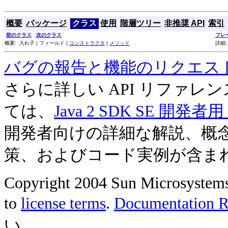
概要
パッケージ
クラス
使用
階層ツリー
非推奨 API
索引
前のクラス
次のクラス
フレ
概要: 入れ子 | フィールド |
コンストラクタ
|
メソッド
詳細:
バグの報告と機能のリクエス
さらに詳しい API リファ
ては、
Java 2 SDK SE 開
開発者向けの詳細な解説、概
策、およびコード実例が含ま
Copyright 2004 Sun Microsystems, 
to
license terms
.
Documentation Re
い。