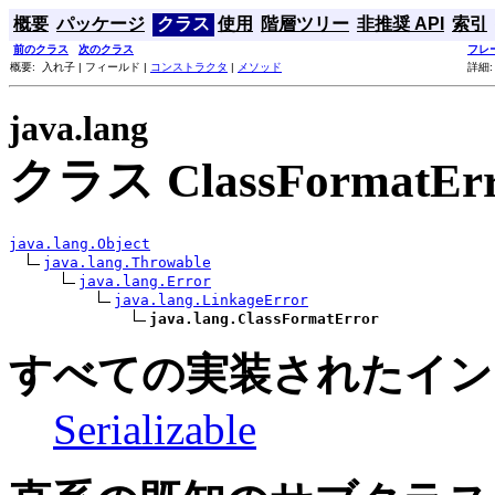
概要
パッケージ
クラス
使用
階層ツリー
非推奨 API
索引
前のクラス
次のクラス
フレ
概要: 入れ子 | フィールド |
コンストラクタ
|
メソッド
詳細:
java.lang
クラス ClassFormatErr
java.lang.Object
java.lang.Throwable
java.lang.Error
java.lang.LinkageError
java.lang.ClassFormatError
すべての実装されたイン
Serializable