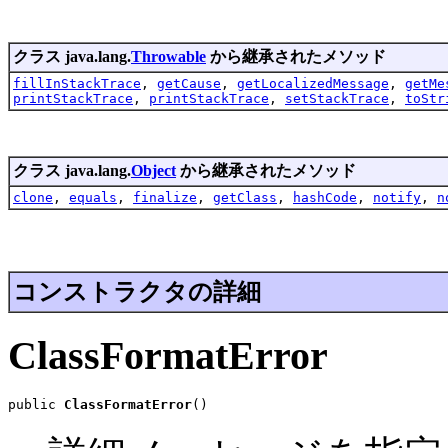
クラス java.lang.
Throwable
から継承されたメソッド
fillInStackTrace
,
getCause
,
getLocalizedMessage
,
getMe
printStackTrace
,
printStackTrace
,
setStackTrace
,
toStr
クラス java.lang.
Object
から継承されたメソッド
clone
,
equals
,
finalize
,
getClass
,
hashCode
,
notify
,
n
コンストラクタの詳細
ClassFormatError
public 
ClassFormatError
()