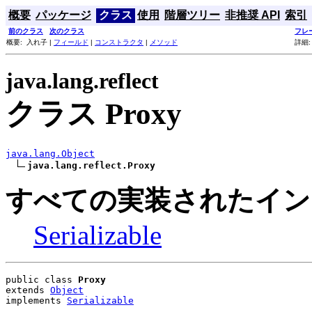
概要
パッケージ
クラス
使用
階層ツリー
非推奨 API
索引
前のクラス
次のクラス
フレ
概要: 入れ子 |
フィールド
|
コンストラクタ
|
メソッド
詳細
java.lang.reflect
クラス Proxy
java.lang.Object
java.lang.reflect.Proxy
すべての実装されたイン
Serializable
public class 
Proxy
extends 
Object
implements 
Serializable