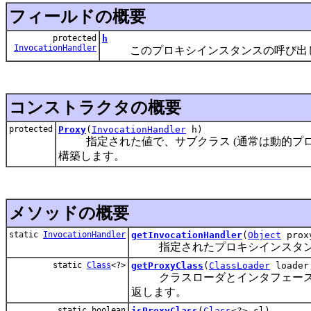
フィールドの概要
protected
h
InvocationHandler
このプロキシインスタンスの呼び出し
コンストラクタの概要
protected
Proxy
(
InvocationHandler
h)
指定された値で、サブクラス (通常は動的プロ
構築します。
メソッドの概要
static
InvocationHandler
getInvocationHandler
(
Object
prox
指定されたプロキシインスタン
static
Class
<?>
getProxyClass
(
ClassLoader
loade
クラスローダとインタフェース
返します。
static boolean
isProxyClass
(
Class
<?> cl)