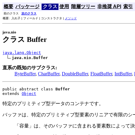
概要
パッケージ
クラス
使用
階層ツリー
非推奨 API
索引
前のクラス
次のクラス
概要: 入れ子 | フィールド | コンストラクタ |
メソッド
java.nio
クラス Buffer
java.lang.Object
java.nio.Buffer
直系の既知のサブクラス:
ByteBuffer
,
CharBuffer
,
DoubleBuffer
,
FloatBuffer
,
IntBuffer
,
public abstract class 
Buffer
extends 
Object
特定のプリミティブ型データのコンテナです。
バッファは、特定のプリミティブ型要素のリニアで有限のシ
「容量」は、そのバッファに含まれる要素数によって決