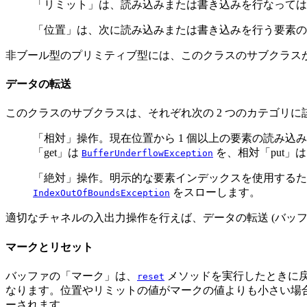
「リミット」は、読み込みまたは書き込みを行なっては
「位置」は、次に読み込みまたは書き込みを行う要素の
非ブール型のプリミティブ型には、このクラスのサブクラスが
データの転送
このクラスのサブクラスは、それぞれ次の 2 つのカテゴリに該
「相対」操作。現在位置から 1 個以上の要素の読み
「get」は
を、相対「put」
BufferUnderflowException
「絶対」操作。明示的な要素インデックスを使用するため
をスローします。
IndexOutOfBoundsException
適切なチャネルの入出力操作を行えば、データの転送 (バッ
マークとリセット
バッファの「マーク」は、
メソッドを実行したときに
reset
なります。位置やリミットの値がマークの値よりも小さい場
ーされます。