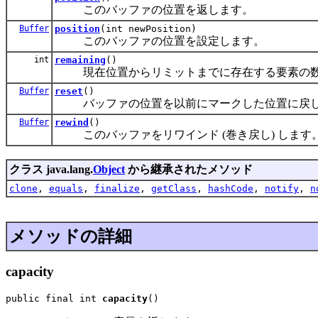
このバッファの位置を返します。
Buffer
position
(int newPosition)
このバッファの位置を設定します。
int
remaining
()
現在位置からリミットまでに存在する要素の数
Buffer
reset
()
バッファの位置を以前にマークした位置に戻し
Buffer
rewind
()
このバッファをリワインド (巻き戻し) します
クラス java.lang.
Object
から継承されたメソッド
clone
,
equals
,
finalize
,
getClass
,
hashCode
,
notify
,
n
メソッドの詳細
capacity
public final int 
capacity
()