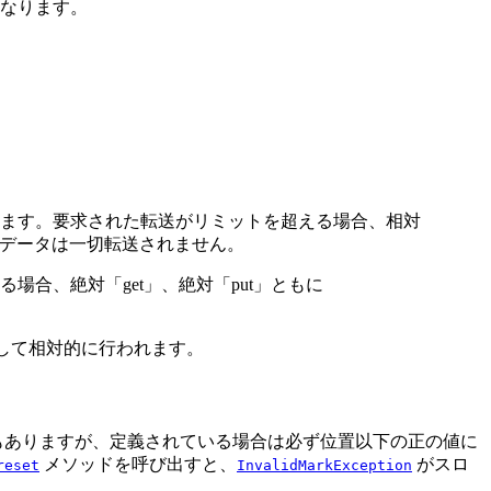
なります。
します。要求された転送がリミットを超える場合、相対
データは一切転送されません。
合、絶対「get」、絶対「put」ともに
対して相対的に行われます。
もありますが、定義されている場合は必ず位置以下の正の値に
メソッドを呼び出すと、
がスロ
reset
InvalidMarkException