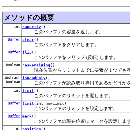
メソッドの概要
int
capacity
()
このバッファの容量を返します。
Buffer
clear
()
このバッファをクリアします。
Buffer
flip
()
このバッファをフリップ (反転) します。
boolean
hasRemaining
()
現在位置からリミットまでに要素が 1 つでも
abstract
isReadOnly
()
boolean
このバッファが読み取り専用であるかどうかを
int
limit
()
このバッファのリミットを返します。
Buffer
limit
(int newLimit)
このバッファのリミットを設定します。
Buffer
mark
()
このバッファの現在位置にマークを設定しま
int
position
()