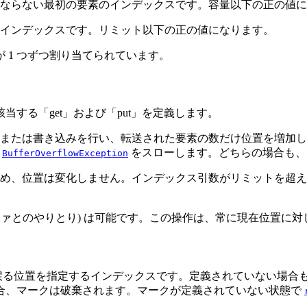
ならない最初の要素のインデックスです。容量以下の正の値に
インデックスです。リミット以下の正の値になります。
 1 つずつ割り当てられています。
当する「get」および「put」を定義します。
込みまたは書き込みを行い、転送された要素の数だけ位置を増加
は
をスローします。どちらの場合も、
BufferOverflowException
、位置は変化しません。インデックス引数がリミットを超える場
ファとのやりとり) は可能です。この操作は、常に現在位置に
戻る位置を指定するインデックスです。定義されていない場合
合、マークは破棄されます。マークが定義されていない状態で