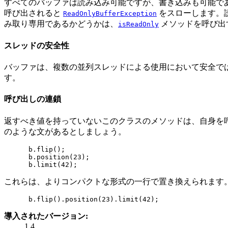
すべてのバッファは読み込み可能ですが、書き込みも可能で
呼び出されると
をスローします。
ReadOnlyBufferException
み取り専用であるかどうかは、
メソッドを呼び出
isReadOnly
スレッドの安全性
バッファは、複数の並列スレッドによる使用において安全で
す。
呼び出しの連鎖
返すべき値を持っていないこのクラスのメソッドは、自身を
のような文があるとしましょう。
 b.flip();

 b.position(23);

 b.limit(42);
これらは、よりコンパクトな形式の一行で置き換えられます
 b.flip().position(23).limit(42);
導入されたバージョン:
1.4