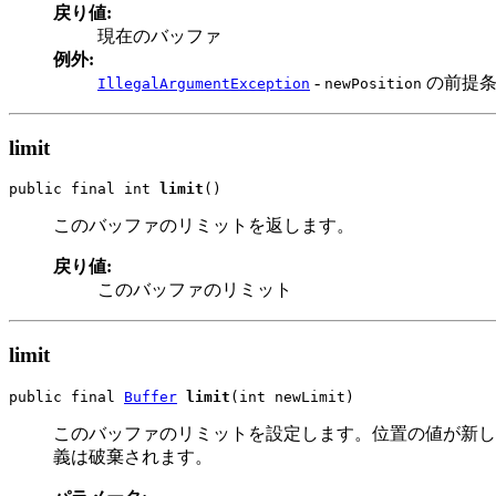
戻り値:
現在のバッファ
例外:
-
の前提条
IllegalArgumentException
newPosition
limit
public final int 
limit
()
このバッファのリミットを返します。
戻り値:
このバッファのリミット
limit
public final 
Buffer
limit
(int newLimit)
このバッファのリミットを設定します。位置の値が新し
義は破棄されます。