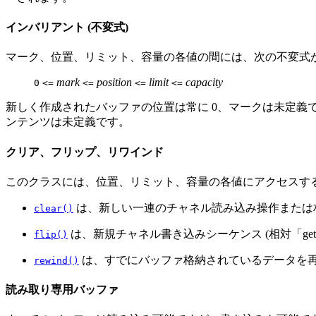
インバリアント (不変式)
マーク、位置、リミット、容量の各値の間には、次の不変式
mark
position
limit
capacity
0
<=
<=
<=
<=
新しく作成されたバッファの位置は常に 0、マークは未定義
ンテンツは未定義です。
クリア、フリップ、リワインド
このクラスには、位置、リミット、容量の各値にアクセスす
は、新しい一連のチャネル読み込み操作または相
clear()
は、新規チャネル書き込みシーケンス (相対「ge
flip()
は、すでにバッファ格納されているデータを再
rewind()
読み取り専用バッファ