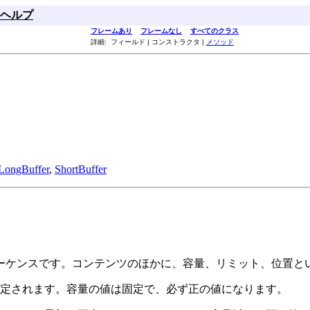
ヘルプ
フレームあり
フレームなし
すべてのクラス
詳細: フィールド | コンストラクタ |
メソッド
LongBuffer
,
ShortBuffer
ーケンスです。コンテンツのほかに、容量、リミット、位置と
定されます。容量の値は固定で、必ず正の値になります。