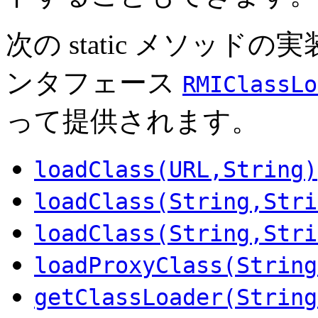
次の static メソッ
ンタフェース
RMIClassLo
って提供されます。
loadClass(URL,String)
loadClass(String,Stri
loadClass(String,Stri
loadProxyClass(String
getClassLoader(String