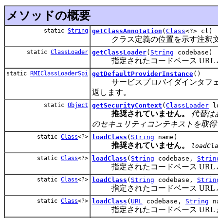
メソッドの概要
static
String
getClassAnnotation
(
Class
<?> cl)
クラス定義の位置を示す注釈文
static
ClassLoader
getClassLoader
(
String
codebase)
指定されたコードベース URL 
static
RMIClassLoaderSpi
getDefaultProviderInstance
()
サービスプロバイダインタフ
返します。
static
Object
getSecurityContext
(
ClassLoader
lo
推奨されていません。
代替はあ
のセキュリティコンテキストを取得
static
Class
<?>
loadClass
(
String
name)
推奨されていません。
loadCl
static
Class
<?>
loadClass
(
String
codebase,
Strin
指定されたコードベース URL 
static
Class
<?>
loadClass
(
String
codebase,
Strin
指定されたコードベース URL 
static
Class
<?>
loadClass
(
URL
codebase,
String
n
指定されたコードベース URL 