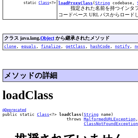
static
Class
<?>
loadProxyClass
(
String
codebase,
指定された名前を持つインタフェ
コードベース URL パスからロード
クラス java.lang.
Object
から継承されたメソッド
clone
,
equals
,
finalize
,
getClass
,
hashCode
,
notify
,
n
メソッドの詳細
loadClass
@Deprecated
public static 
Class
<?> 
loadClass
(
String
 name)

                          throws 
MalformedURLException
,

ClassNotFoundException