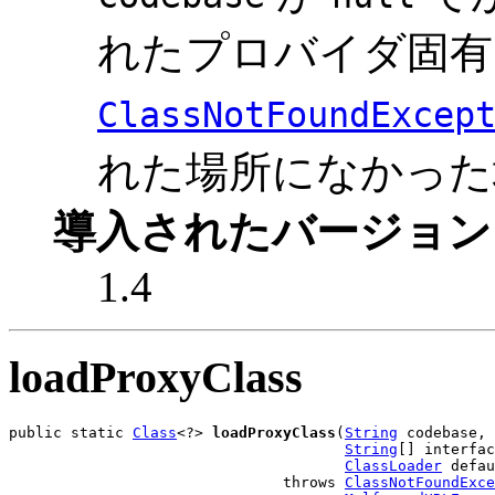
れたプロバイダ固有 
ClassNotFoundExcep
れた場所になかった
導入されたバージョン
1.4
loadProxyClass
public static 
Class
<?> 
loadProxyClass
(
String
 codebase,

String
[] interfac
ClassLoader
 defau
                               throws 
ClassNotFoundExce