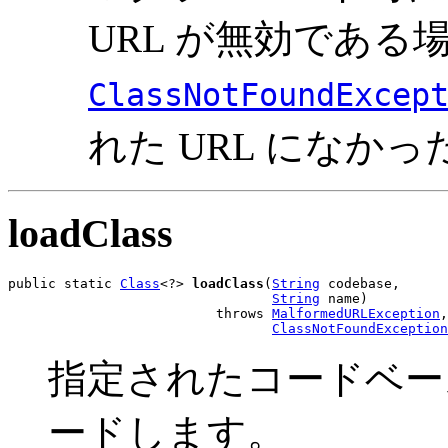
URL が無効である
ClassNotFoundExcep
れた URL になかっ
loadClass
public static 
Class
<?> 
loadClass
(
String
 codebase,

String
 name)

                          throws 
MalformedURLException
,

ClassNotFoundException
指定されたコードベース
ードします。