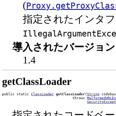
(
Proxy.getProxyClas
指定されたインタフ
IllegalArgumentExc
導入されたバージョン
1.4
getClassLoader
public static 
ClassLoader
getClassLoader
(
String
 codebas
                                  throws 
MalformedURLEx
SecurityExcept
指定されたコードベース