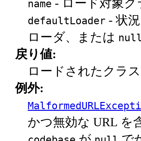
- ロード対象
name
- 状
defaultLoader
ローダ、または
nul
戻り値:
ロードされたクラ
例外:
MalformedURLExcept
かつ無効な URL 
が
で
codebase
null