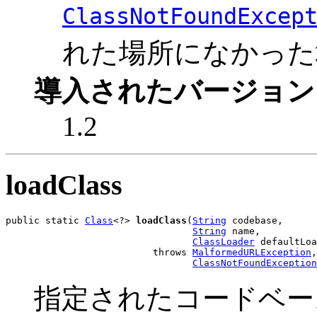
ClassNotFoundExcep
れた場所になかった
導入されたバージョン
1.2
loadClass
public static 
Class
<?> 
loadClass
(
String
 codebase,

String
 name,

ClassLoader
 defaultLoa
                          throws 
MalformedURLException
,

ClassNotFoundException
指定されたコードベース