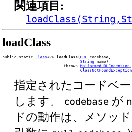
関連項目:
loadClass(String,S
loadClass
public static 
Class
<?> 
loadClass
(
URL
 codebase,

String
 name)

                          throws 
MalformedURLException
,

ClassNotFoundException
指定されたコードベース
します。
が
codebase
n
ドの動作は、メソッ