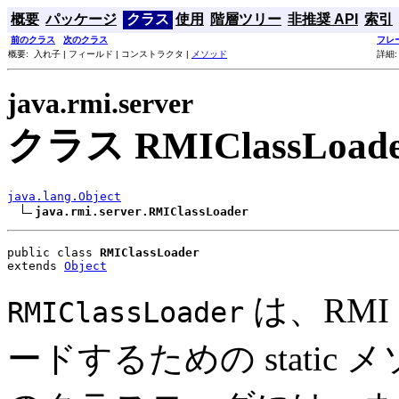
概要
パッケージ
クラス
使用
階層ツリー
非推奨 API
索引
前のクラス
次のクラス
フレ
概要: 入れ子 | フィールド | コンストラクタ |
メソッド
詳細:
java.rmi.server
クラス RMIClassLoad
java.lang.Object
java.rmi.server.RMIClassLoader
public class 
RMIClassLoader
extends 
Object
は、RM
RMIClassLoader
ードするための stati