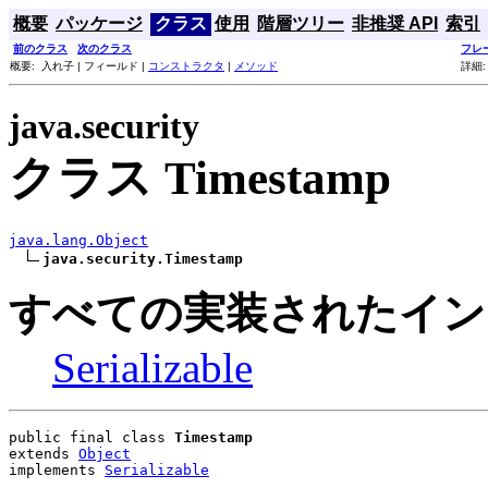
概要
パッケージ
クラス
使用
階層ツリー
非推奨 API
索引
前のクラス
次のクラス
フレ
概要: 入れ子 | フィールド |
コンストラクタ
|
メソッド
詳細:
java.security
クラス Timestamp
java.lang.Object
java.security.Timestamp
すべての実装されたイン
Serializable
public final class 
Timestamp
extends 
Object
implements 
Serializable