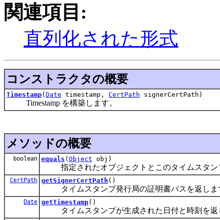
関連項目:
直列化された形式
コンストラクタの概要
Timestamp
(
Date
timestamp,
CertPath
signerCertPath)
Timestamp を構築します。
メソッドの概要
boolean
equals
(
Object
obj)
指定されたオブジェクトとこのタイムスタンプ
CertPath
getSignerCertPath
()
タイムスタンプ発行局の証明書パスを返しま
Date
getTimestamp
()
タイムスタンプが生成された日付と時刻を返