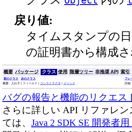
Object
戻り値:
タイムスタンプの日
の証明書から構成さ
概要
パッケージ
クラス
使用
階層ツリー
非推奨 API
索引
前のクラス
次のクラス
フレ
概要: 入れ子 | フィールド |
コンストラクタ
|
メソッド
詳細:
バグの報告と機能のリクエス
さらに詳しい API リファ
ては、
Java 2 SDK SE 開