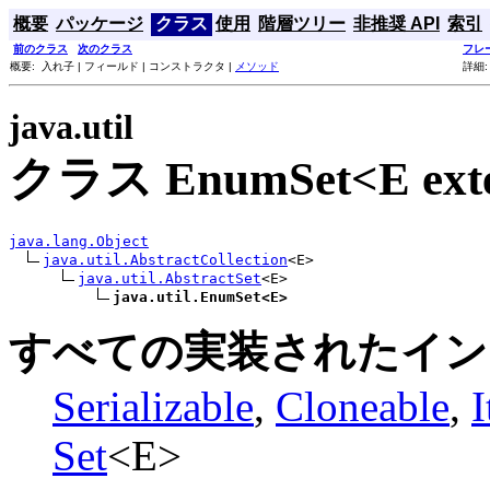
概要
パッケージ
クラス
使用
階層ツリー
非推奨 API
索引
前のクラス
次のクラス
フレ
概要: 入れ子 | フィールド | コンストラクタ |
メソッド
詳細:
java.util
クラス EnumSet<E ext
java.lang.Object
java.util.AbstractCollection
<E>

java.util.AbstractSet
<E>

java.util.EnumSet<E>
すべての実装されたイン
Serializable
,
Cloneable
,
I
Set
<E>