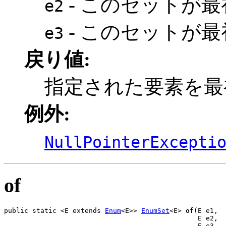
- このセットが
e2
- このセットが
e3
戻り値:
指定された要素を最初
例外:
NullPointerExcepti
of
public static <E extends 
Enum
<E>> 
EnumSet
<E> 
of
(E e1,

                                                E e2,

                                                E e3,
