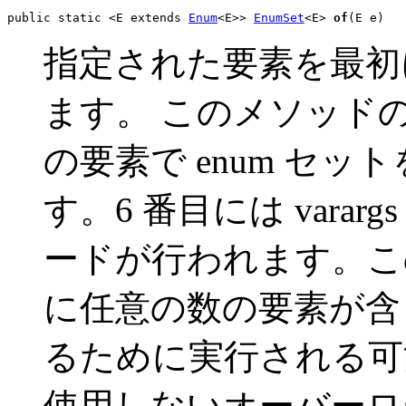
public static <E extends 
Enum
<E>> 
EnumSet
<E> 
of
(E e)
指定された要素を最初に
ます。 このメソッドの
の要素で enum セ
す。6 番目には vara
ードが行われます。こ
に任意の数の要素が含ま
るために実行される可能性
使用しないオーバーロ