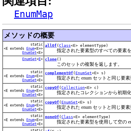
関連項目:
EnumMap
メソッドの概要
static
allOf
(
Class
<E> elementType)
<E extends
Enum
<E>>
指定された要素型のすべての要素を含む
EnumSet
<E>
EnumSet
<
E
>
clone
()
このセットの複製を返します。
static
complementOf
(
EnumSet
<E> s)
<E extends
Enum
<E>>
指定された enum セットと同じ要素型
EnumSet
<E>
static
copyOf
(
Collection
<E> c)
<E extends
Enum
<E>>
指定されたコレクションから初期化され
EnumSet
<E>
static
copyOf
(
EnumSet
<E> s)
<E extends
Enum
<E>>
指定された enum セットと同じ要素型
EnumSet
<E>
static
noneOf
(
Class
<E> elementType)
<E extends
Enum
<E>>
指定された要素型を使用して空の en
EnumSet
<E>
static