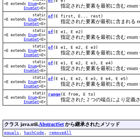
of
(E e)
<E extends
Enum
<E>>
指定された要素を最初に含む enum
EnumSet
<E>
static
of
(E first, E... rest)
<E extends
Enum
<E>>
指定された要素が最初に含まれる en
EnumSet
<E>
static
of
(E e1, E e2)
<E extends
Enum
<E>>
指定された要素を最初に含む enum
EnumSet
<E>
static
of
(E e1, E e2, E e3)
<E extends
Enum
<E>>
指定された要素を最初に含む enum
EnumSet
<E>
static
of
(E e1, E e2, E e3, E e4)
<E extends
Enum
<E>>
指定された要素を最初に含む enum
EnumSet
<E>
static
of
(E e1, E e2, E e3, E e4, E e5)
<E extends
Enum
<E>>
指定された要素を最初に含む enum
EnumSet
<E>
static
range
(E from, E to)
<E extends
Enum
<E>>
指定された 2 つの端点により定義され
EnumSet
<E>
クラス java.util.
AbstractSet
から継承されたメソッド
equals
,
hashCode
,
removeAll