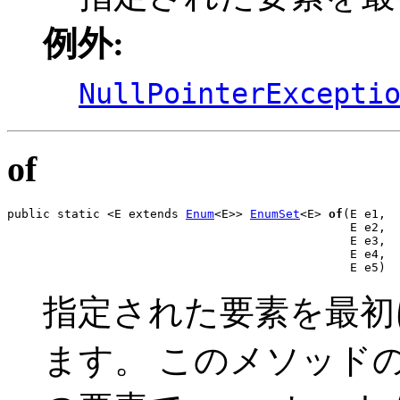
例外:
NullPointerExcepti
of
public static <E extends 
Enum
<E>> 
EnumSet
<E> 
of
(E e1,

                                                E e2,

                                                E e3,

                                                E e4,

                                                E e5)
指定された要素を最初に
ます。 このメソッドの