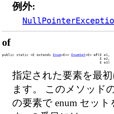
例外:
NullPointerExcepti
of
public static <E extends 
Enum
<E>> 
EnumSet
<E> 
of
(E e1,

                                                E e2,

                                                E e3)
指定された要素を最初に
ます。 このメソッドの
の要素で enum セ