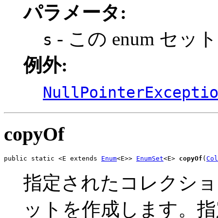
パラメータ:
- この enum セ
s
例外:
NullPointerExcepti
copyOf
public static <E extends 
Enum
<E>> 
EnumSet
<E> 
copyOf
(
Col
指定されたコレクション
ットを作成します。指