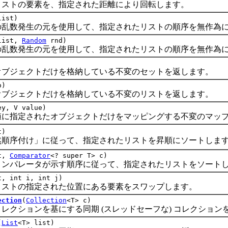
トの要素を、指定された距離により回転します。
list)
数発生の元を使用して、指定されたリストの順序を無作為に
list,
Random
rnd)
数発生の元を使用して、指定されたリストの順序を無作為に
ジェクトだけを格納している不変のセットを返します。
o)
ジェクトだけを格納している不変のリストを返します。
ey, V value)
指定されたオブジェクトだけをマッピングする不変のマップ
t)
序付け」に従って、指定されたリストを昇順にソートしま
st,
Comparator
<? super T> c)
パレータが示す順序に従って、指定されたリストをソートし
t, int i, int j)
トの指定された位置にある要素をスワップします。
ection
(
Collection
<T> c)
ションを基にする同期 (スレッドセーフな) コレクション
(
List
<T> list)