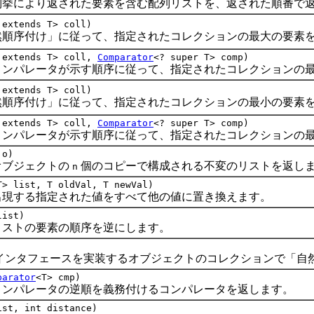
により返された要素を含む配列リストを、返された順番で返
 extends T> coll)
序付け」に従って、指定されたコレクションの最大の要素を
 extends T> coll,
Comparator
<? super T> comp)
パレータが示す順序に従って、指定されたコレクションの最
 extends T> coll)
序付け」に従って、指定されたコレクションの最小の要素を
 extends T> coll,
Comparator
<? super T> comp)
パレータが示す順序に従って、指定されたコレクションの最
 o)
ブジェクトの
個のコピーで構成される不変のリストを返し
n
T> list, T oldVal, T newVal)
する指定された値をすべて他の値に置き換えます。
list)
トの要素の順序を逆にします。
インタフェースを実装するオブジェクトのコレクションで「自
parator
<T> cmp)
パレータの逆順を義務付けるコンパレータを返します。
ist, int distance)