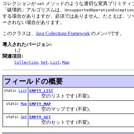
コレクションが
メソッドのような適切な変異プリミティブ
set
「破壊的」アルゴリズムは、
UnsupportedOperationException
する場合がありますが、必須ではありません。たとえば、ソ
ーされない場合があります。
このクラスは、
Java Collections Framework
のメンバです。
導入されたバージョン:
1.2
関連項目:
,
,
,
Collection
Set
List
Map
フィールドの概要
static
List
EMPTY_LIST
空のリストです (不変)。
static
Map
EMPTY_MAP
空のマップです (不変)。
static
Set
EMPTY_SET
空のセットです (不変)。