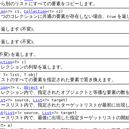
別のリストにすべての要素をコピーします。
ion
<?> c1,
Collection
<?> c2)
つのコレクションに共通の要素が存在しない場合、
を返
true
ます (不変)。
ます (不変)。
変) を返します。
ection
<T> c)
クションの列挙を返します。
r T> list, T obj)
トのすべての要素を指定された要素で置き換えます。
tion
<?> c,
Object
o)
クション内で、指定されたオブジェクトと等価な要素の数を
ist
<?> source,
List
<?> target)
スリスト内で、指定されたターゲットリストが最初に出現し
st
(
List
<?> source,
List
<?> target)
スリスト内で、最後に出現した指定ターゲットリストの開始
<T> e)