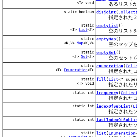
<T> void
あるリストから
static boolean
disjoint
(
Collect
指定された 2 
static
emptyList
()
<T>
List
<T>
空のリストを返し
static
emptyMap
()
<K,V>
Map
<K,V>
空のマップを返し
static
emptySet
()
<T>
Set
<T>
空のセット (不
static
enumeration
(
Coll
<T>
Enumeration
<T>
指定されたコレ
static
fill
(
List
<? supe
<T> void
指定されたリス
static int
frequency
(
Collec
指定されたコレ
static int
indexOfSubList
(
L
指定されたソー
static int
lastIndexOfSubLi
指定されたソー
static
list
(
Enumeration