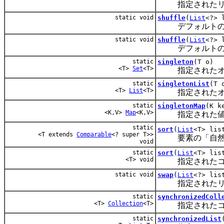
指定されたリス
static void
shuffle
(
List
<?> 
デフォルトの乱
static void
shuffle
(
List
<?> 
デフォルトの乱
static
singleton
(T o)
<T>
Set
<T>
指定されたオブ
static
singletonList
(T 
<T>
List
<T>
指定されたオブ
static
singletonMap
(K k
<K,V>
Map
<K,V>
指定された値に
static
sort
(
List
<T> lis
<T extends
Comparable
<? super T>>
要素の「自然順
void
static
sort
(
List
<T> li
<T> void
指定されたコン
static void
swap
(
List
<?> lis
指定されたリス
static
synchronizedColl
<T>
Collection
<T>
指定されたコレク
static
synchronizedList