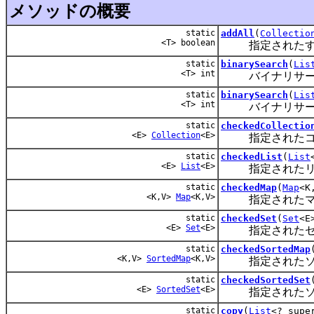
メソッドの概要
static
addAll
(
Collectio
<T> boolean
指定されたすべ
static
binarySearch
(
Lis
<T> int
バイナリサーチ
static
binarySearch
(
Lis
<T> int
バイナリサーチ
static
checkedCollectio
<E>
Collection
<E>
指定されたコレ
static
checkedList
(
List
<E>
List
<E>
指定されたリス
static
checkedMap
(
Map
<K
<K,V>
Map
<K,V>
指定されたマッ
static
checkedSet
(
Set
<E
<E>
Set
<E>
指定されたセッ
static
checkedSortedMap
<K,V>
SortedMap
<K,V>
指定されたソー
static
checkedSortedSet
<E>
SortedSet
<E>
指定されたソー
static
copy
(
List
<? supe