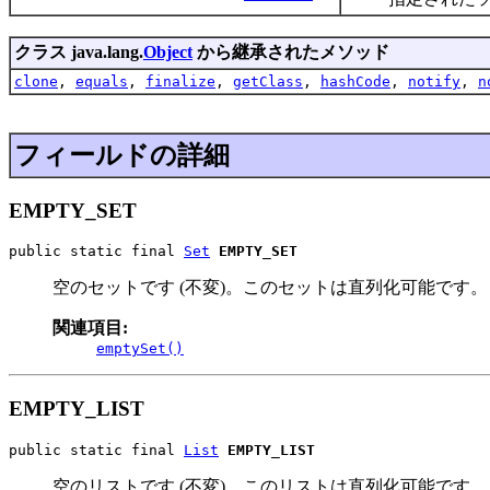
クラス java.lang.
Object
から継承されたメソッド
clone
,
equals
,
finalize
,
getClass
,
hashCode
,
notify
,
n
フィールドの詳細
EMPTY_SET
public static final 
Set
EMPTY_SET
空のセットです (不変)。このセットは直列化可能です。
関連項目:
emptySet()
EMPTY_LIST
public static final 
List
EMPTY_LIST
空のリストです (不変)。このリストは直列化可能です。