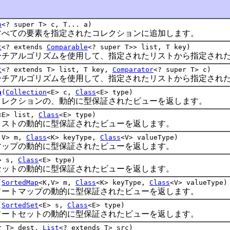
n
<? super T> c, T... a)
ての要素を指定されたコレクションに追加します。
t
<? extends
Comparable
<? super T>> list, T key)
アルゴリズムを使用して、指定されたリストから指定された
t
<? extends T> list, T key,
Comparator
<? super T> c)
アルゴリズムを使用して、指定されたリストから指定された
n
(
Collection
<E> c,
Class
<E> type)
クションの、動的に型保証されたビューを返します。
<E> list,
Class
<E> type)
トの動的に型保証されたビューを返します。
,V> m,
Class
<K> keyType,
Class
<V> valueType)
プの動的に型保証されたビューを返します。
> s,
Class
<E> type)
トの動的に型保証されたビューを返します。
(
SortedMap
<K,V> m,
Class
<K> keyType,
Class
<V> valueType)
トマップの動的に型保証されたビューを返します。
(
SortedSet
<E> s,
Class
<E> type)
トセットの動的に型保証されたビューを返します。
r T> dest,
List
<? extends T> src)