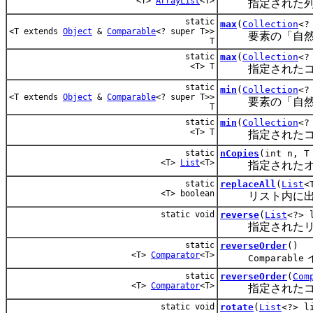
<T>
ArrayList
<T>
指定された列挙
static
max
(
Collection
<?
<T extends
Object
&
Comparable
<? super T>>
要素の「自然順
T
static
max
(
Collection
<?
<T> T
指定されたコン
static
min
(
Collection
<?
<T extends
Object
&
Comparable
<? super T>>
要素の「自然順
T
static
min
(
Collection
<?
<T> T
指定されたコン
static
nCopies
(int n, T
<T>
List
<T>
指定されたオ
static
replaceAll
(
List
<
<T> boolean
リスト内に出現
static void
reverse
(
List
<?> 
指定されたリス
static
reverseOrder
()
<T>
Comparator
<T>
Comparable
static
reverseOrder
(
Com
<T>
Comparator
<T>
指定されたコン
static void
rotate
(
List
<?> l