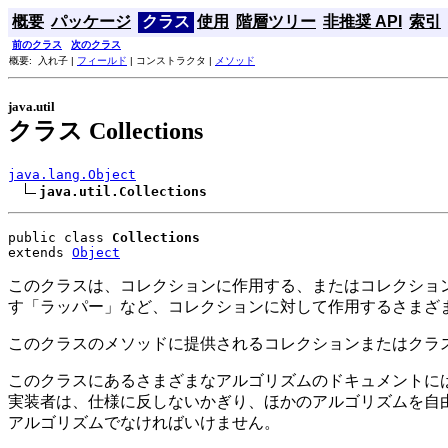
概要
パッケージ
クラス
使用
階層ツリー
非推奨 API
索引
前のクラス
次のクラス
概要: 入れ子 |
フィールド
| コンストラクタ |
メソッド
java.util
クラス Collections
java.lang.Object
java.util.Collections
public class 
Collections
extends 
Object
このクラスは、コレクションに作用する、またはコレクションを
す「ラッパー」など、コレクションに対して作用するさまざ
このクラスのメソッドに提供されるコレクションまたはクラスオ
このクラスにあるさまざまなアルゴリズムのドキュメントに
実装者は、仕様に反しないかぎり、ほかのアルゴリズムを自
アルゴリズムでなければいけません。