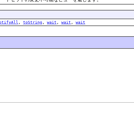
otifyAll
,
toString
,
wait
,
wait
,
wait