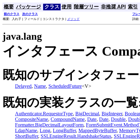
概要
パッケージ
クラス
使用
階層ツリー
非推奨 API
索引
前のクラス
次のクラス
フレ
概要: 入れ子 | フィールド | コンストラクタ |
メソッド
詳細:
java.lang
インタフェース Compar
既知のサブインタフェー
Delayed
,
Name
,
ScheduledFuture
<V>
既知の実装クラスの一覧
Authenticator.RequestorType
,
BigDecimal
,
BigInteger
,
Boolea
CompositeName
,
CompoundName
,
Date
,
Date
,
Double
,
Doubl
Formatter.BigDecimalLayoutForm
,
FormSubmitEvent.Method
LdapName
,
Long
,
LongBuffer
,
MappedByteBuffer
,
MemoryT
ShortBuffer
,
SSLEngineResult.HandshakeStatus
,
SSLEngineRe