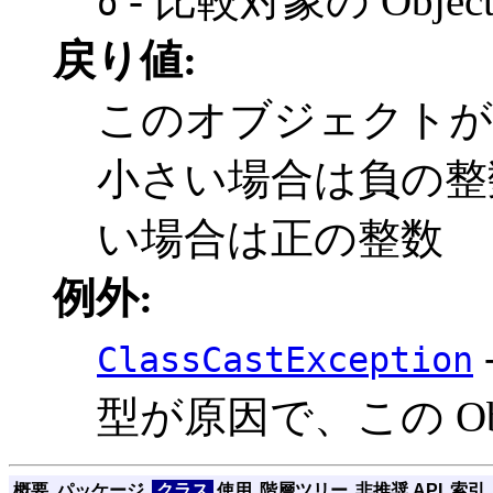
- 比較対象の Objec
o
戻り値:
このオブジェクトが
小さい場合は負の整
い場合は正の整数
例外:
ClassCastException
型が原因で、この Ob
概要
パッケージ
クラス
使用
階層ツリー
非推奨 API
索引