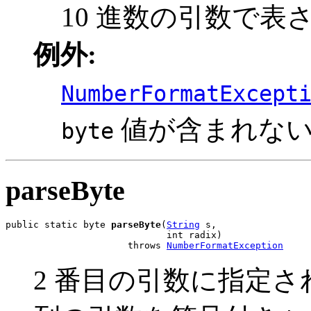
10 進数の引数で表
例外:
NumberFormatExcept
値が含まれな
byte
parseByte
public static byte 
parseByte
(
String
 s,

                             int radix)

                      throws 
NumberFormatException
2 番目の引数に指定