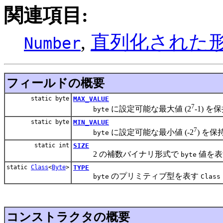
関連項目:
,
直列化された
Number
フィールドの概要
static byte
MAX_VALUE
7
に設定可能な最大値 (2
-1) 
byte
static byte
MIN_VALUE
7
に設定可能な最小値 (-2
) を
byte
static int
SIZE
2 の補数バイナリ形式で
値を表
byte
static
Class
<
Byte
>
TYPE
のプリミティブ型を表す
byte
Class
コンストラクタの概要