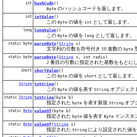
int
hashCode
()
のハッシュコードを返します。
Byte
int
intValue
()
この
の値を
として返します。
Byte
int
long
longValue
()
この
の値を
として返します。
Byte
long
static byte
parseByte
(
String
s)
文字列の引数を符号付き 10 進数の
byte
static byte
parseByte
(
String
s, int radix)
2 番目の引数に指定された基数をもとにし
short
shortValue
()
この
の値を
として返します。
Byte
short
String
toString
()
この
の値を表す
オブジェク
Byte
String
static
String
toString
(byte b)
指定された
を表す新規
オブ
byte
String
static
Byte
valueOf
(byte b)
指定された
値を表す
インスタ
byte
Byte
static
Byte
valueOf
(
String
s)
指定された
により設定された値
String