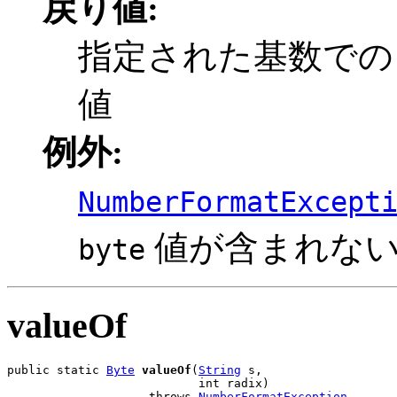
戻り値:
指定された基数での
値
例外:
NumberFormatExcept
値が含まれな
byte
valueOf
public static 
Byte
valueOf
(
String
 s,

                           int radix)

                    throws 
NumberFormatException