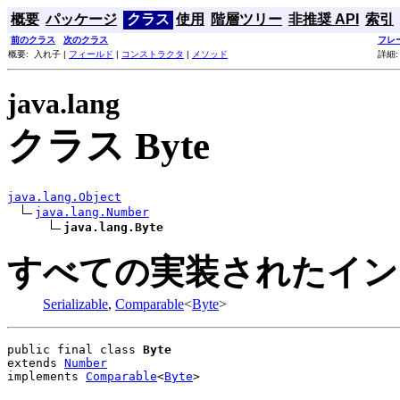
概要
パッケージ
クラス
使用
階層ツリー
非推奨 API
索引
前のクラス
次のクラス
フレ
概要: 入れ子 |
フィールド
|
コンストラクタ
|
メソッド
詳細
java.lang
クラス Byte
java.lang.Object
java.lang.Number
java.lang.Byte
すべての実装されたイン
Serializable
,
Comparable
<
Byte
>
public final class 
Byte
extends 
Number
implements 
Comparable
<
Byte
>