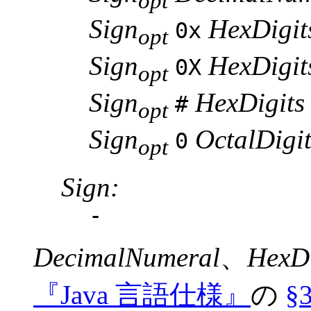
opt
Sign
HexDigit
0x
opt
Sign
HexDigit
0X
opt
Sign
HexDigits
#
opt
Sign
OctalDigit
0
opt
Sign:
-
DecimalNumeral
、
HexDi
『Java 言語仕様』
の
§3