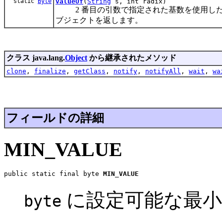
static
Byte
valueOf
(
String
s, int radix)
2 番目の引数で指定された基数を使用した
ブジェクトを返します。
クラス java.lang.
Object
から継承されたメソッド
clone
,
finalize
,
getClass
,
notify
,
notifyAll
,
wait
,
wa
フィールドの詳細
MIN_VALUE
public static final byte 
MIN_VALUE
に設定可能な最小値 
byte