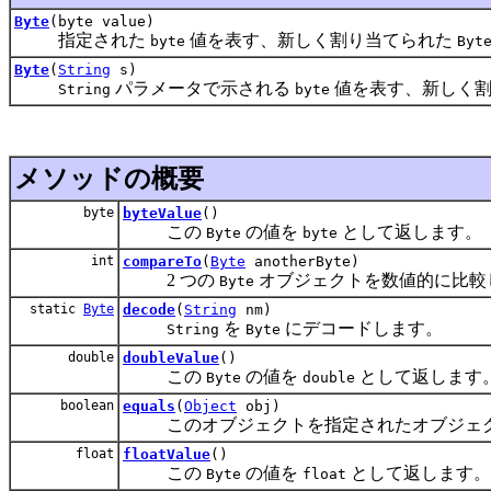
Byte
(byte value)
指定された
値を表す、新しく割り当てられた
byte
Byt
Byte
(
String
s)
パラメータで示される
値を表す、新しく
String
byte
メソッドの概要
byte
byteValue
()
この
の値を
として返します。
Byte
byte
int
compareTo
(
Byte
anotherByte)
2 つの
オブジェクトを数値的に比較
Byte
static
Byte
decode
(
String
nm)
を
にデコードします。
String
Byte
double
doubleValue
()
この
の値を
として返します
Byte
double
boolean
equals
(
Object
obj)
このオブジェクトを指定されたオブジェク
float
floatValue
()
この
の値を
として返します。
Byte
float