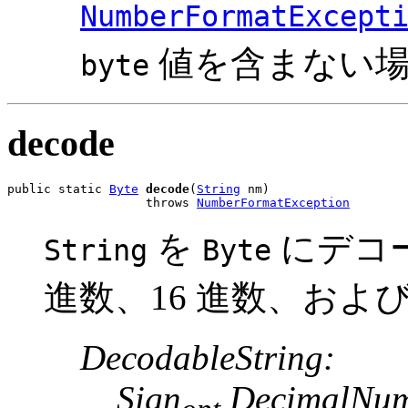
NumberFormatExcept
値を含まない
byte
decode
public static 
Byte
decode
(
String
 nm)

                   throws 
NumberFormatException
を
にデコー
String
Byte
進数、16 進数、およ
DecodableString:
Sign
DecimalNum