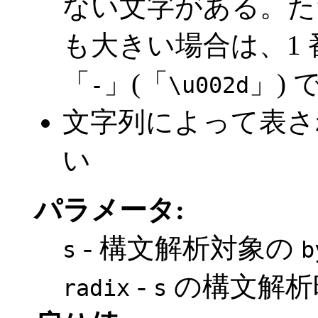
ない文字がある。た
も大きい場合は、1
「
」(「
」)
-
\u002d
文字列によって表さ
い
パラメータ:
- 構文解析対象の
s
b
-
の構文解析
radix
s