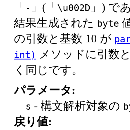
「
」(「
」) 
-
\u002D
結果生成された
byte
の引数と基数 10 が
pa
メソッドに引数と
int)
く同じです。
パラメータ:
- 構文解析対象の
s
b
戻り値: