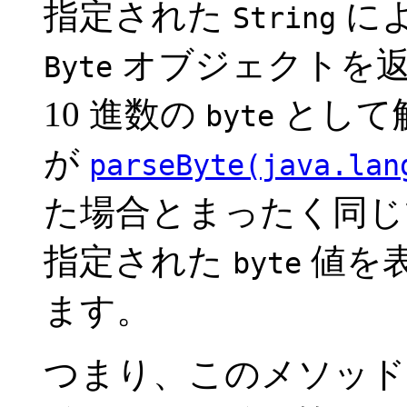
指定された
に
String
オブジェクトを返
Byte
10 進数の
として
byte
が
parseByte(java.lan
た場合とまったく同じ
指定された
値を
byte
ます。
つまり、このメソッ