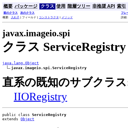
概要
パッケージ
クラス
使用
階層ツリー
非推奨 API
索引
前のクラス
次のクラス
フレ
概要:
入れ子
| フィールド |
コンストラクタ
|
メソッド
詳細:
javax.imageio.spi
クラス ServiceRegistry
java.lang.Object
javax.imageio.spi.ServiceRegistry
直系の既知のサブクラス
IIORegistry
public class 
ServiceRegistry
extends 
Object