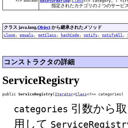
<T> boolean
unsetOrdering
(
Class
<T> category, T fir
指定されたカテゴリの 2 つのサービス
クラス java.lang.
Object
から継承されたメソッド
clone
,
equals
,
getClass
,
hashCode
,
notify
,
notifyAll
,
コンストラクタの詳細
ServiceRegistry
public 
ServiceRegistry
(
Iterator
<
Class
<?>> categories)
引数から取
categories
用して
ServiceRegistr