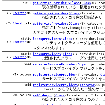
<T> T
getServiceProviderByClass
(
Class
<T> pro
現在登録されている、指定されたクラス
<T>
Iterator
<T>
getServiceProviders
(
Class
<T> category,
指定されたカテゴリ内の登録済みサー
<T>
Iterator
<T>
getServiceProviders
(
Class
<T> category
指定された
ServiceRegistry.Filter
カテゴリ内のサービスプロバイダオブジェ
static
lookupProviders
(
Class
<T> providerClass
<T>
Iterator
<T>
コンテキストクラスローダを使用して、
スタンス化します。
static
lookupProviders
(
Class
<T> providerClas
<T>
Iterator
<T>
指定されたクラスローダを使用して特定
void
registerServiceProvider
(
Object
provide
サービスプロバイダオブジェクトをレ
<T> boolean
registerServiceProvider
(T provider,
Cl
サービスプロバイダオブジェクトをレ
void
registerServiceProviders
(
Iterator
<?> p
から取り込んだ一連のサー
Iterator
<T> boolean
setOrdering
(
Class
<T> category, T first
指定されたカテゴリ内の 2 つのサービ