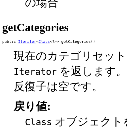
の場合
getCategories
public 
Iterator
<
Class
<?>> 
getCategories
()
現在のカテゴリセッ
を返します。
Iterator
反復子は空です。
戻り値:
オブジェクト
Class