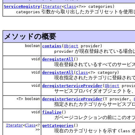
ServiceRegistry
(
Iterator
<
Class
<?>> categories)
引数から取り出したカテゴリセットを使用
categories
メソッドの概要
boolean
contains
(
Object
provider)
が現在登録されている場合
provider
void
deregisterAll
()
現在登録されているすべてのサービスプ
void
deregisterAll
(
Class
<?> category)
現在指定されたカテゴリに登録されてい
void
deregisterServiceProvider
(
Object
provi
サービスプロバイダオブジェクトを、そ
<T> boolean
deregisterServiceProvider
(T provider,
指定されたカテゴリからサービスプロ
void
finalize
()
ガベージコレクションの前にこのオブ
Iterator
<
Class
<?
getCategories
()
>>
現在のカテゴリセットを示す
Class