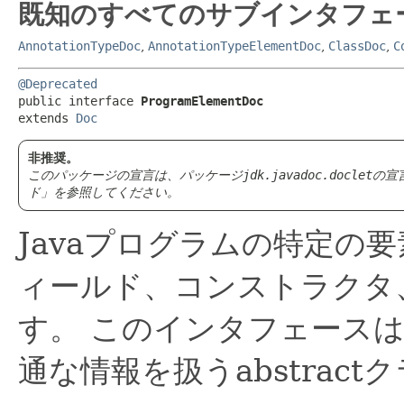
既知のすべてのサブインタフェ
AnnotationTypeDoc
,
AnnotationTypeElementDoc
,
ClassDoc
,
C
@Deprecated
public interface 
ProgramElementDoc
extends 
Doc
非推奨。
このパッケージの宣言は、パッケージ
jdk.javadoc.doclet
の宣
ド」
を参照してください。
Javaプログラムの特定の
ィールド、コンストラクタ
す。
このインタフェースは
通な情報を扱うabstract