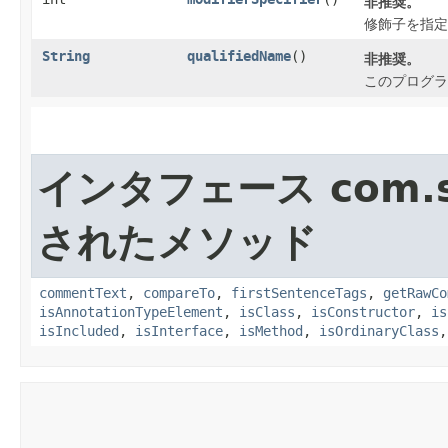
非推奨。
修飾子を指定
String
qualifiedName
()
非推奨。
このプログラ
インタフェース com.su
されたメソッド
commentText
,
compareTo
,
firstSentenceTags
,
getRawCo
isAnnotationTypeElement
,
isClass
,
isConstructor
,
is
isIncluded
,
isInterface
,
isMethod
,
isOrdinaryClass