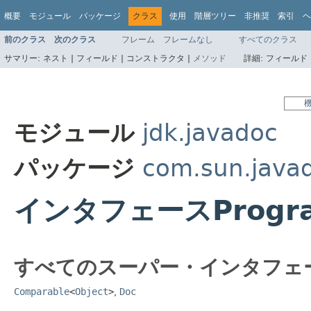
概要
モジュール
パッケージ
クラス
使用
階層ツリー
非推奨
索引
ヘ
前のクラス
次のクラス
フレーム
フレームなし
すべてのクラス
サマリー:
ネスト |
フィールド |
コンストラクタ |
メソッド
詳細:
フィールド 
モジュール
jdk.javadoc
パッケージ
com.sun.java
インタフェースProgra
すべてのスーパー・インタフェ
Comparable
<
Object
>
,
Doc