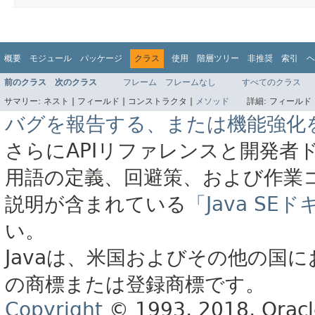
概要
モジュール
パッケージ
クラス
使用
階層ツリー
非推奨
索引
ヘ
前のクラス
次のクラス
フレーム
フレームなし
すべてのクラス
サマリー:
ネスト |
フィールド |
コンストラクタ |
メソッド
詳細:
フィールド 
バグを報告する、または機能強化
さらにAPIリファレンスと開発者
用語の定義、回避策、および作業
説明が含まれている
「Java S
い。
Javaは、米国およびその他の国に
の商標または登録商標です。
Copyright
© 1993, 2018, Oracle 