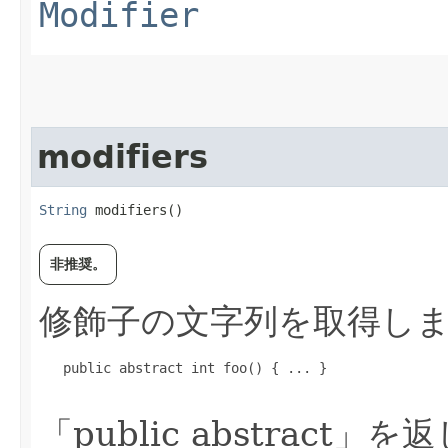
Modifier
modifiers
String
 modifiers()
非推奨。
修飾子の文字列を取得し
   public abstract int foo() { ... }

「public abstract」