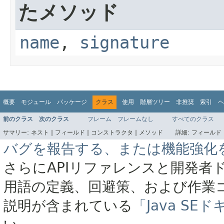
たメソッド
name
,
signature
概要
モジュール
パッケージ
クラス
使用
階層ツリー
非推奨
索引
ヘ
前のクラス
次のクラス
フレーム
フレームなし
すべてのクラス
サマリー:
ネスト |
フィールド |
コンストラクタ |
メソッド
詳細:
フィールド 
バグを報告する、または機能強化
さらにAPIリファレンスと開発者
用語の定義、回避策、および作業
説明が含まれている
「Java S