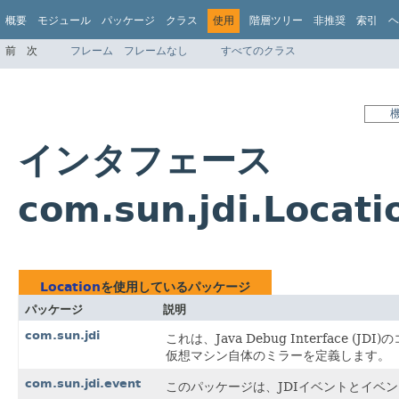
概要
モジュール
パッケージ
クラス
使用
階層ツリー
非推奨
索引
ヘ
前
次
フレーム
フレームなし
すべてのクラス
インタフェース
com.sun.jdi.Loca
Location
を使用しているパッケージ
パッケージ
説明
com.sun.jdi
これは、Java Debug Interfac
仮想マシン自体のミラーを定義します。
com.sun.jdi.event
このパッケージは、JDIイベントとイベ