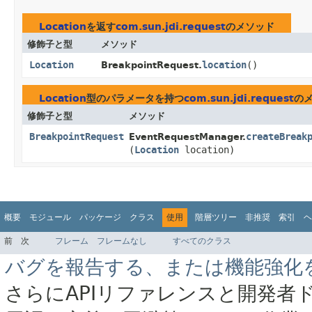
Location
を返す
com.sun.jdi.request
のメソッド
修飾子と型
メソッド
Location
location
()
BreakpointRequest.
Location
型のパラメータを持つ
com.sun.jdi.request
の
修飾子と型
メソッド
BreakpointRequest
createBreak
EventRequestManager.
(
Location
location)
概要
モジュール
パッケージ
クラス
使用
階層ツリー
非推奨
索引
ヘ
前
次
フレーム
フレームなし
すべてのクラス
バグを報告する、または機能強化
さらにAPIリファレンスと開発者