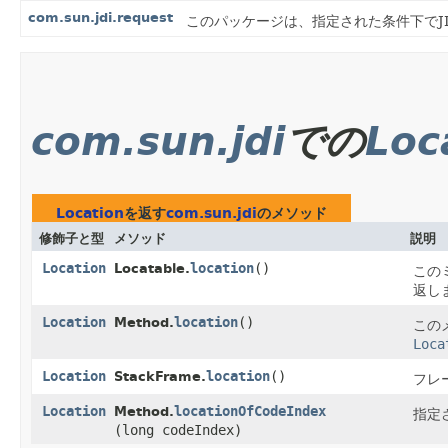
com.sun.jdi.request
このパッケージは、指定された条件下でJ
com.sun.jdi
での
Loc
Location
を返す
com.sun.jdi
のメソッド
修飾子と型
メソッド
説明
Location
location
()
Locatable.
この
返し
Location
location
()
Method.
この
Loca
Location
location
()
StackFrame.
フレ
Location
locationOfCodeIndex
Method.
指定
(long codeIndex)