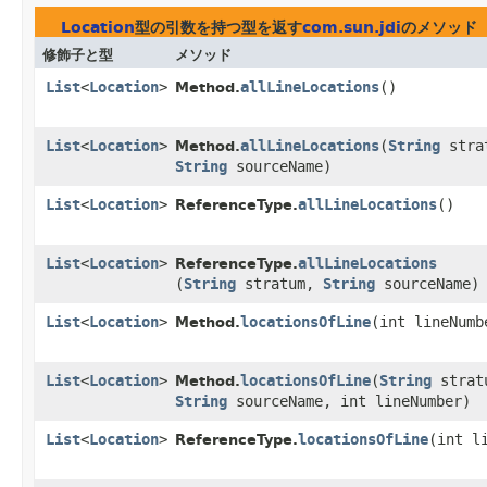
Location
型の引数を持つ型を返す
com.sun.jdi
のメソッド
修飾子と型
メソッド
List
<
Location
>
allLineLocations
()
Method.
List
<
Location
>
allLineLocations
​(
String
stra
Method.
String
sourceName)
List
<
Location
>
allLineLocations
()
ReferenceType.
List
<
Location
>
allLineLocations
ReferenceType.
(
String
stratum,
String
sourceName)
List
<
Location
>
locationsOfLine
​(int lineNumb
Method.
List
<
Location
>
locationsOfLine
​(
String
strat
Method.
String
sourceName, int lineNumber)
List
<
Location
>
locationsOfLine
​(int l
ReferenceType.