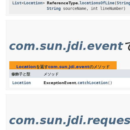
List
<
Location
>
locationsOfLine
​(
Strin
ReferenceType.
String
sourceName, int lineNumber)
com.sun.jdi.event
Location
を返す
com.sun.jdi.event
のメソッド
修飾子と型
メソッド
Location
catchLocation
()
ExceptionEvent.
com.sun.jdi.reques