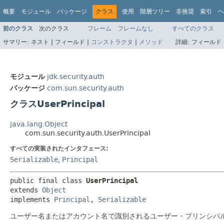
概要
モジュール
パッケージ
クラス
使用
階層ツリー
非推奨
索引
ヘ
前のクラス
次のクラス
フレーム
フレームなし
すべてのクラス
サマリー:
ネスト |
フィールド |
コンストラクタ
|
メソッド
詳細:
フィールド 
モジュール
jdk.security.auth
パッケージ
com.sun.security.auth
クラスUserPrincipal
java.lang.Object
com.sun.security.auth.UserPrincipal
すべての実装されたインタフェース:
Serializable
,
Principal
public final class 
UserPrincipal
extends 
Object
implements 
Principal
, 
Serializable
ユーザー名またはアカウント名で識別されるユーザー・プリンシパ