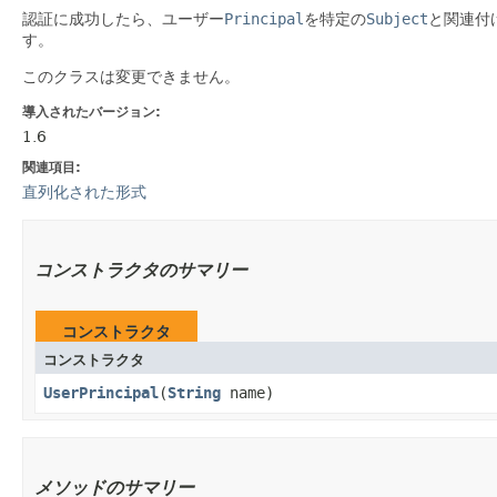
認証に成功したら、ユーザー
Principal
を特定の
Subject
と関連付
す。
このクラスは変更できません。
導入されたバージョン:
1.6
関連項目:
直列化された形式
コンストラクタのサマリー
コンストラクタ
コンストラクタ
UserPrincipal
​(
String
name)
メソッドのサマリー