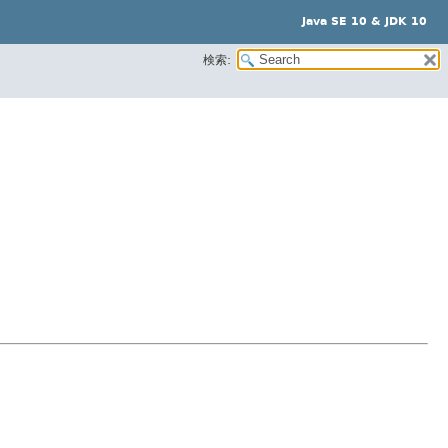
Java SE 10 & JDK 10
検索: