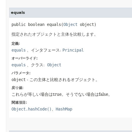
equals
public boolean equals​(
Object
 object)
指定されたオブジェクトと主体を比較します。
定義:
equals
、インタフェース:
Principal
オーバーライド:
equals
、クラス:
Object
パラメータ:
object
- この主体と比較されるオブジェクト。
戻り値:
これらが等しい場合はtrue。そうでない場合はfalse。
関連項目:
Object.hashCode()
、
HashMap