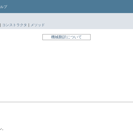
ルプ
|
コンストラクタ
|
メソッド
機械翻訳について
ル。