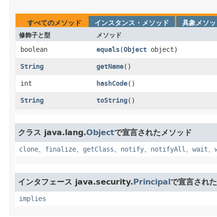
すべてのメソッド
インスタンス・メソッド
具象メソッ
修飾子と型
メソッド
boolean
equals
​(
Object
object)
String
getName
()
int
hashCode
()
String
toString
()
クラス java.lang.
Object
で宣言されたメソッド
clone
、
finalize
、
getClass
、
notify
、
notifyAll
、
wait
、
インタフェース java.security.
Principal
で宣言された
implies