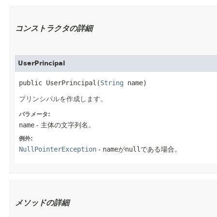
コンストラクタの詳細
UserPrincipal
public UserPrincipal​(
String
 name)
プリンシパルを作成します。
パラメータ:
name
- 主体の文字列名。
例外:
NullPointerException
-
name
が
null
である場合。
メソッドの詳細