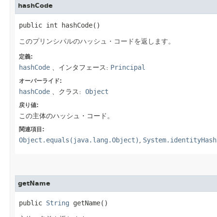
hashCode
public int hashCode()
このプリンシパルのハッシュ・コードを返します。
定義:
hashCode
、インタフェース:
Principal
オーバーライド:
hashCode
、クラス:
Object
戻り値:
この主体のハッシュ・コード。
関連項目:
Object.equals(java.lang.Object)
,
System.identityHash
getName
public 
String
 getName()