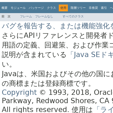
概要
モジュール
パッケージ
クラス
使用
階層ツリー
非推奨
索引
ヘ
前
次
フレーム
フレームなし
すべてのクラス
バグを報告する、または機能強化
さらにAPIリファレンスと開発者
用語の定義、回避策、および作業
説明が含まれている
「Java S
い。
Javaは、米国およびその他の国に
の商標または登録商標です。
Copyright
© 1993, 2018, Oracle 
Parkway, Redwood Shores, CA
All rights reserved.
使用は
「ラ