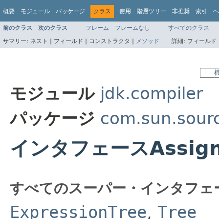
概要
モジュール
パッケージ
クラス
使用
階層ツリー
非推奨
索引
ヘ
前のクラス
次のクラス
フレーム
フレームなし
すべてのクラス
サマリー:
ネスト |
フィールド |
コンストラクタ |
メソッド
詳細:
フィールド 
モジュール
jdk.compiler
パッケージ
com.sun.sourc
インタフェースAssign
すべてのスーパー・インタフェ
ExpressionTree
,
Tree