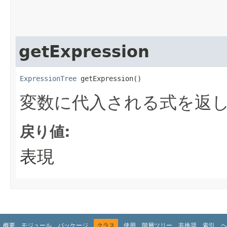
getExpression
ExpressionTree
 getExpression()
変数に代入される式を返
戻り値:
表現
概要
モジュール
パッケージ
クラス
使用
階層ツリー
非推奨
索引
ヘ